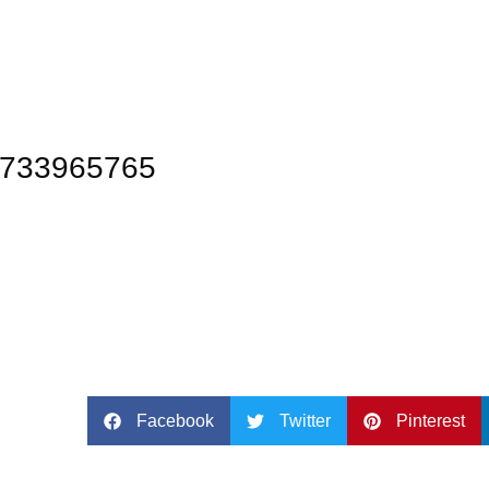
733965765
Facebook
Twitter
Pinterest