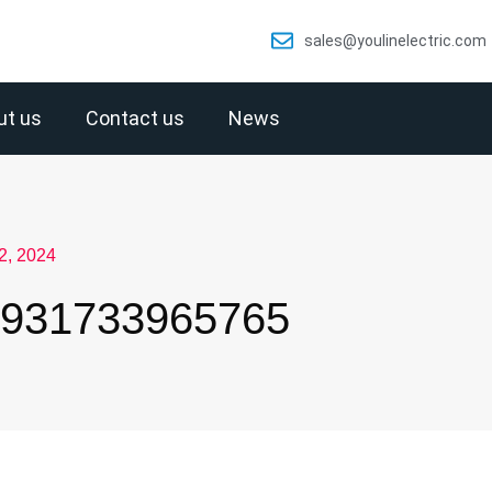
sales@youlinelectric.com
ut us
Contact us
News
, 2024
931733965765