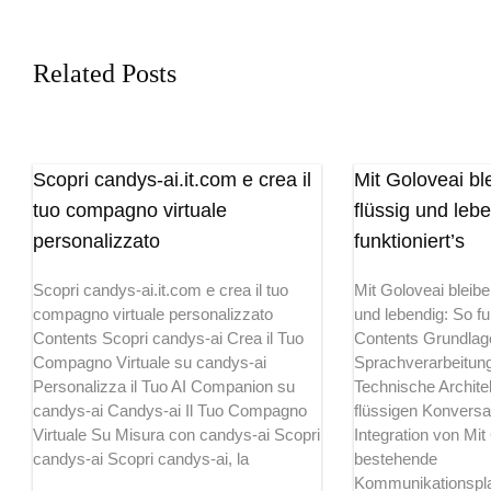
Related Posts
Scopri candys-ai.it.com e crea il
Mit Goloveai b
tuo compagno virtuale
flüssig und leb
personalizzato
funktioniert’s
Scopri candys-ai.it.com e crea il tuo
Mit Goloveai bleib
compagno virtuale personalizzato
und lebendig: So fu
Contents Scopri candys-ai Crea il Tuo
Contents Grundlage
Compagno Virtuale su candys-ai
Sprachverarbeitung
Personalizza il Tuo AI Companion su
Technische Architek
candys-ai Candys-ai Il Tuo Compagno
flüssigen Konversa
Virtuale Su Misura con candys-ai Scopri
Integration von Mit
candys-ai Scopri candys-ai, la
bestehende
Kommunikationspla