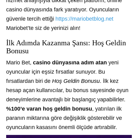
hizmet anlayışıyla dikkat çeken platform, online
casino dünyasında fark yaratıyor. Oyuncuların
güvenle tercih ettiği
https://mariobetblog.net
Mariobet’te siz de yerinizi alın!
İlk Adımda Kazanma Şansı: Hoş Geldin
Bonusu
Mario Bet,
casino dünyasına adım atan
yeni
oyuncular için eşsiz fırsatlar sunuyor. Bu
fırsatlardan biri de
Hoş Geldin Bonusu
. İlk kez
hesap açan kullanıcılar, bu bonus sayesinde oyun
deneyimlerine avantajlı bir başlangıç yapabilirler.
%100’e varan hoş geldin bonusu
, yatırılan ilk
paranın miktarına göre değişiklik gösterebilir ve
oyuncuların kasasını önemli ölçüde artırabilir.