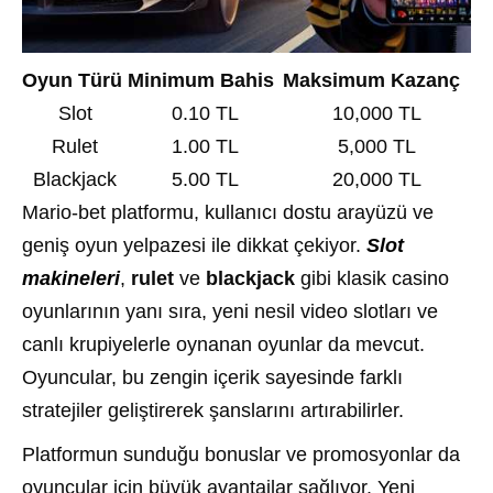
Oyun Türü
Minimum Bahis
Maksimum Kazanç
Slot
0.10 TL
10,000 TL
Rulet
1.00 TL
5,000 TL
Blackjack
5.00 TL
20,000 TL
Mario-bet platformu, kullanıcı dostu arayüzü ve
geniş oyun yelpazesi ile dikkat çekiyor.
Slot
makineleri
,
rulet
ve
blackjack
gibi klasik casino
oyunlarının yanı sıra, yeni nesil video slotları ve
canlı krupiyelerle oynanan oyunlar da mevcut.
Oyuncular, bu zengin içerik sayesinde farklı
stratejiler geliştirerek şanslarını artırabilirler.
Platformun sunduğu bonuslar ve promosyonlar da
oyuncular için büyük avantajlar sağlıyor. Yeni