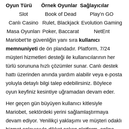
Oyun Türü
Örnek Oyunlar
Sağlayıcılar
Slot
Book of Dead
Play’n GO
Canlı Casino
Rulet, Blackjack
Evolution Gaming
Masa Oyunları
Poker, Baccarat
NetEnt
Mariobet’te güvenliğin yanı sıra
kullanıcı
memnuniyeti
de ön plandadır. Platform, 7/24
müşteri hizmetleri desteği ile kullanıcılarının her
türlü sorununa hızlı çözümler sunar. Canlı destek
hattı üzerinden anında yardım alabilir veya e-posta
yoluyla detaylı bilgi talep edebilirsiniz. Böylece
oyun keyfiniz kesintiye uğramadan devam eder.
Her geçen gün büyüyen kullanıcı kitlesiyle
Mariobet, sektördeki yerini sağlamlaştırmaya
devam ediyor. Yenilikçi yaklaşımı ve müşteri odaklı