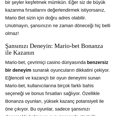
bir şeyler keşfetmek mümkün. Eğer siz de büyük
kazanma fırsatlarını değerlendirmek istiyorsanız,
Mario Bet sizin için doğru adres olabilir.
Unutmayın, şansınızın ne zaman döneceği hiç belli
olmaz!
Şansınızı Deneyin: Mario-bet Bonanza
ile Kazanın
Mario-bet, çevrimiçi casino dünyasında
benzersiz
bir deneyim
sunarak oyuncuların dikkatini çekiyor.
Eğlenceli ve kazançlı bir oyun deneyimi sunan
Mario-bet, kullanıcılarına birçok farklı bahis
seçeneği ve bonus fırsatları sağlıyor. Özellikle
Bonanza oyunları, yüksek kazanç potansiyeli ile
öne çıkıyor. Bu oyunlar, sadece şansınızı