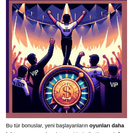
Bu tür bonuslar, yeni başlayanların
oyunları daha