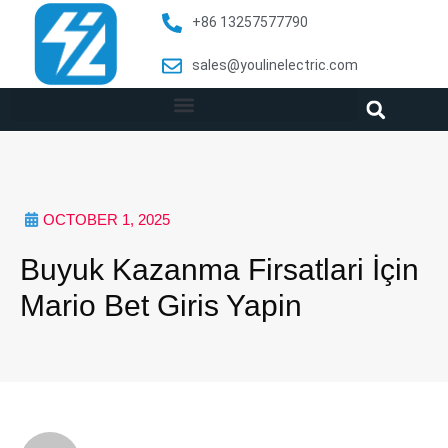
+86 13257577790
sales@youlinelectric.com
OCTOBER 1, 2025
Buyuk Kazanma Firsatlari İçin
Mario Bet Giris Yapin