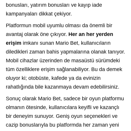
bonusları, yatırım bonusları ve kayıp iade
kampanyaları dikkat çekiyor.
Platformun mobil uyumlu olması da önemli bir
avantaj olarak öne çıkıyor.
Her an her yerden
erişim
imkanı sunan Mario Bet, kullanıcıların
diledikleri zaman bahis yapmalarına olanak tanıyor.
Mobil cihazlar üzerinden de masaüstü sürümdeki
tüm özelliklere erişim sağlanabiliyor. Bu da demek
oluyor ki; otobüste, kafede ya da evinizin
rahatlığında bile kazanmaya devam edebilirsiniz.
Sonuç olarak Mario Bet, sadece bir oyun platformu
olmanın ötesinde, kullanıcılara keyifli ve kazançlı
bir deneyim sunuyor. Geniş oyun seçenekleri ve
cazip bonuslarıyla bu platformda her zaman yeni