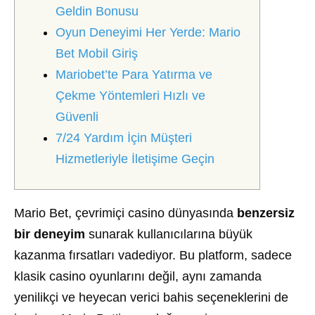
Geldin Bonusu
Oyun Deneyimi Her Yerde: Mario
Bet Mobil Giriş
Mariobet’te Para Yatırma ve
Çekme Yöntemleri Hızlı ve
Güvenli
7/24 Yardım İçin Müşteri
Hizmetleriyle İletişime Geçin
Mario Bet, çevrimiçi casino dünyasında
benzersiz
bir deneyim
sunarak kullanıcılarına büyük
kazanma fırsatları vadediyor. Bu platform, sadece
klasik casino oyunlarını değil, aynı zamanda
yenilikçi ve heyecan verici bahis seçeneklerini de