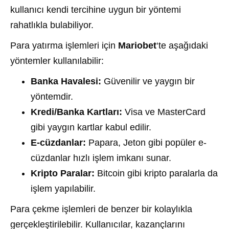
kullanıcı kendi tercihine uygun bir yöntemi
rahatlıkla bulabiliyor.
Para yatırma işlemleri için
Mariobet
‘te aşağıdaki
yöntemler kullanılabilir:
Banka Havalesi:
Güvenilir ve yaygın bir
yöntemdir.
Kredi/Banka Kartları:
Visa ve MasterCard
gibi yaygın kartlar kabul edilir.
E-cüzdanlar:
Papara, Jeton gibi popüler e-
cüzdanlar hızlı işlem imkanı sunar.
Kripto Paralar:
Bitcoin gibi kripto paralarla da
işlem yapılabilir.
Para çekme işlemleri de benzer bir kolaylıkla
gerçekleştirilebilir. Kullanıcılar, kazançlarını