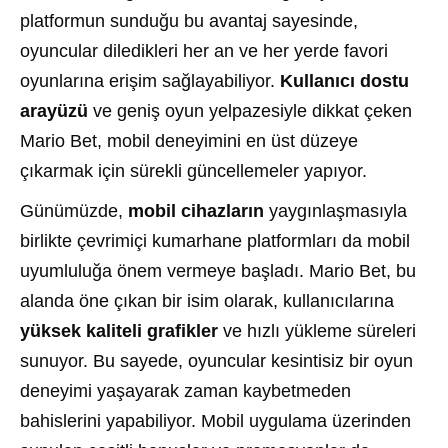
platformun sunduğu bu avantaj sayesinde,
oyuncular diledikleri her an ve her yerde favori
oyunlarına erişim sağlayabiliyor.
Kullanıcı dostu
arayüzü
ve geniş oyun yelpazesiyle dikkat çeken
Mario Bet, mobil deneyimini en üst düzeye
çıkarmak için sürekli güncellemeler yapıyor.
Günümüzde,
mobil cihazların
yaygınlaşmasıyla
birlikte çevrimiçi kumarhane platformları da mobil
uyumluluğa önem vermeye başladı. Mario Bet, bu
alanda öne çıkan bir isim olarak, kullanıcılarına
yüksek kaliteli grafikler
ve hızlı yükleme süreleri
sunuyor. Bu sayede, oyuncular kesintisiz bir oyun
deneyimi yaşayarak zaman kaybetmeden
bahislerini yapabiliyor. Mobil uygulama üzerinden