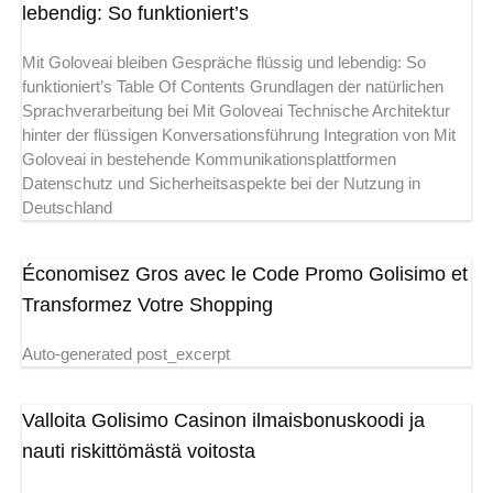
lebendig: So funktioniert’s
Mit Goloveai bleiben Gespräche flüssig und lebendig: So
funktioniert’s Table Of Contents Grundlagen der natürlichen
Sprachverarbeitung bei Mit Goloveai Technische Architektur
hinter der flüssigen Konversationsführung Integration von Mit
Goloveai in bestehende Kommunikationsplattformen
Datenschutz und Sicherheitsaspekte bei der Nutzung in
Deutschland
Économisez Gros avec le Code Promo Golisimo et
Transformez Votre Shopping
Auto-generated post_excerpt
Valloita Golisimo Casinon ilmaisbonuskoodi ja
nauti riskittömästä voitosta