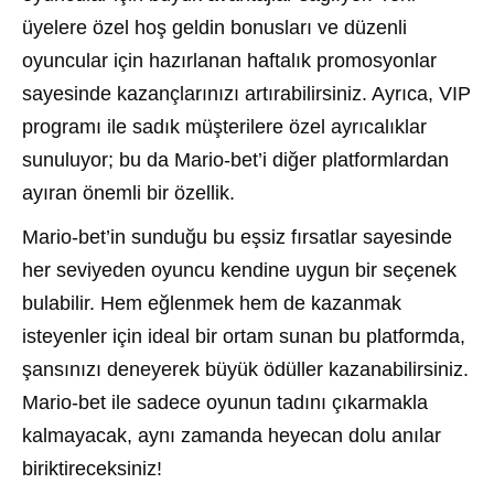
üyelere özel hoş geldin bonusları ve düzenli
oyuncular için hazırlanan haftalık promosyonlar
sayesinde kazançlarınızı artırabilirsiniz. Ayrıca, VIP
programı ile sadık müşterilere özel ayrıcalıklar
sunuluyor; bu da Mario-bet’i diğer platformlardan
ayıran önemli bir özellik.
Mario-bet’in sunduğu bu eşsiz fırsatlar sayesinde
her seviyeden oyuncu kendine uygun bir seçenek
bulabilir. Hem eğlenmek hem de kazanmak
isteyenler için ideal bir ortam sunan bu platformda,
şansınızı deneyerek büyük ödüller kazanabilirsiniz.
Mario-bet ile sadece oyunun tadını çıkarmakla
kalmayacak, aynı zamanda heyecan dolu anılar
biriktireceksiniz!