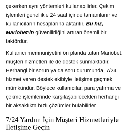
çekerken aynı yöntemleri kullanabilirler. Çekim
işlemleri genellikle 24 saat içinde tamamlanır ve
kullanıcıların hesaplarına aktarılır.
Bu hız,
Mariobet’in
güvenilirliğini artıran önemli bir
faktördür.
Kullanıcı memnuniyetini ön planda tutan Mariobet,
müşteri hizmetleri ile de destek sunmaktadır.
Herhangi bir sorun ya da soru durumunda, 7/24
hizmet veren destek ekibiyle iletişime geçmek
mümkündür. Böylece kullanıcılar, para yatırma ve
çekme işlemlerinde karşılaşabilecekleri herhangi
bir aksaklıkta hızlı çözümler bulabilirler.
7/24 Yardım İçin Müşteri Hizmetleriyle
İletişime Geçin