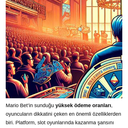
Mario Bet’in sunduğu
yüksek ödeme oranları
,
oyuncuların dikkatini çeken en önemli özelliklerden
biri. Platform, slot oyunlarında kazanma şansını