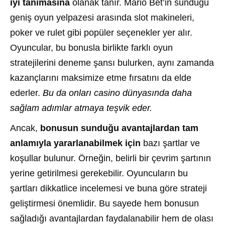
iyi tanımasına
olanak tanır. Mario Bet’in sunduğu
geniş oyun yelpazesi arasında slot makineleri,
poker ve rulet gibi popüler seçenekler yer alır.
Oyuncular, bu bonusla birlikte farklı oyun
stratejilerini deneme şansı bulurken, aynı zamanda
kazançlarını maksimize etme fırsatını da elde
ederler.
Bu da onları casino dünyasında daha
sağlam adımlar atmaya teşvik eder.
Ancak,
bonusun sunduğu avantajlardan tam
anlamıyla yararlanabilmek için
bazı şartlar ve
koşullar bulunur. Örneğin, belirli bir çevrim şartının
yerine getirilmesi gerekebilir. Oyuncuların bu
şartları dikkatlice incelemesi ve buna göre strateji
geliştirmesi önemlidir. Bu sayede hem bonusun
sağladığı avantajlardan faydalanabilir hem de olası