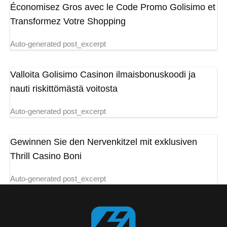
Économisez Gros avec le Code Promo Golisimo et
Transformez Votre Shopping
Auto-generated post_excerpt
Valloita Golisimo Casinon ilmaisbonuskoodi ja
nauti riskittömästä voitosta
Auto-generated post_excerpt
Gewinnen Sie den Nervenkitzel mit exklusiven
Thrill Casino Boni
Auto-generated post_excerpt