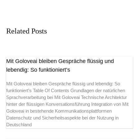
Related Posts
Mit Goloveai bleiben Gespräche flüssig und
lebendig: So funktioniert’s
Mit Goloveai bleiben Gespräche flüssig und lebendig: So
funktioniert’s Table Of Contents Grundlagen der natürlichen
Sprachverarbeitung bei Mit Goloveai Technische Architektur
hinter der flüssigen Konversationsführung Integration von Mit
Goloveai in bestehende Kommunikationsplattformen
Datenschutz und Sicherheitsaspekte bei der Nutzung in
Deutschland