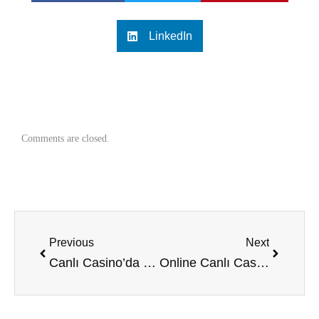
LinkedIn
Comments are closed.
Previous
Next
Canlı Casino’da Yatırımsız Kazanç İçin Sweet Bonanza Oynama
Online Canlı Casino Siteleri ve Sweet Bonanza’da Kazanma