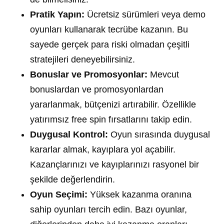
Pratik Yapın:
Ücretsiz sürümleri veya demo
oyunları kullanarak tecrübe kazanın. Bu
sayede gerçek para riski olmadan çeşitli
stratejileri deneyebilirsiniz.
Bonuslar ve Promosyonlar:
Mevcut
bonuslardan ve promosyonlardan
yararlanmak, bütçenizi artırabilir. Özellikle
yatırımsız free spin fırsatlarını takip edin.
Duygusal Kontrol:
Oyun sırasında duygusal
kararlar almak, kayıplara yol açabilir.
Kazançlarınızı ve kayıplarınızı rasyonel bir
şekilde değerlendirin.
Oyun Seçimi:
Yüksek kazanma oranına
sahip oyunları tercih edin. Bazı oyunlar,