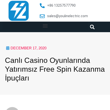
+86 13257577790
sales@youlinelectric.com
DECEMBER 17, 2020
Canlı Casino Oyunlarında
Yatırımsız Free Spin Kazanma
İpuçları