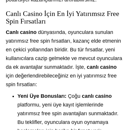
Canlı Casino İçin En İyi Yatırımsız Free
Spin Fırsatları
Canlı casino
dünyasında, oyunculara sunulan
yatırımsız free spin fırsatları, kazanç elde etmenin
en çekici yollarından biridir. Bu tür fırsatlar, yeni
kullanıcılara cazip gelmekte ve mevcut oyunculara
da ek avantajlar sunmaktadır. İşte,
canlı casino
için değerlendirebileceğiniz en iyi yatırımsız free
spin fırsatları:
Yeni Üye Bonusları:
Çoğu
canlı casino
platformu, yeni üye kayıt işlemlerinde
yatırımsız free spin avantajları sunmaktadır.
Bu teklifler, oyunculara oyun oynamaya