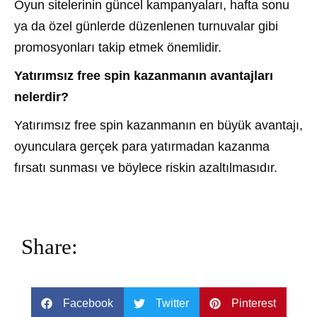
Oyun sitelerinin güncel kampanyaları, hafta sonu
ya da özel günlerde düzenlenen turnuvalar gibi
promosyonları takip etmek önemlidir.
Yatırımsız free spin kazanmanın avantajları
nelerdir?
Yatırımsız free spin kazanmanın en büyük avantajı,
oyunculara gerçek para yatırmadan kazanma
fırsatı sunması ve böylece riskin azaltılmasıdır.
Share:
Facebook
Twitter
Pinterest