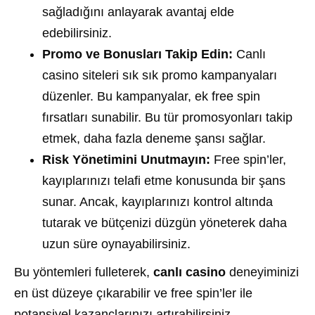
sağladığını anlayarak avantaj elde
edebilirsiniz.
Promo ve Bonusları Takip Edin:
Canlı
casino siteleri sık sık promo kampanyaları
düzenler. Bu kampanyalar, ek free spin
fırsatları sunabilir. Bu tür promosyonları takip
etmek, daha fazla deneme şansı sağlar.
Risk Yönetimini Unutmayın:
Free spin’ler,
kayıplarınızı telafi etme konusunda bir şans
sunar. Ancak, kayıplarınızı kontrol altında
tutarak ve bütçenizi düzgün yöneterek daha
uzun süre oynayabilirsiniz.
Bu yöntemleri fulleterek,
canlı casino
deneyiminizi
en üst düzeye çıkarabilir ve free spin’ler ile
potansiyel kazançlarınızı artırabilirsiniz.