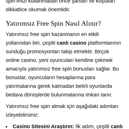
spin’imizi kullanmadan önce şartları ve koşulları
dikkatlice okumak önemlidir.
Yatırımsız Free Spin Nasıl Alınır?
Yatırımsız free spin kazanmanın en etkili
yollarından biri, çeşitli
canlı casino
platformlarının
sunduğu promosyonları takip etmektir. Birçok
online casino, yeni oyuncuları kendine çekmek
amacıyla yatırımsız free spin bonusları sağlar. Bu
bonuslar, oyuncuların hesaplarına para
yatırmalarına gerek kalmadan belirli oyunlarda
bedava dönüşlerde bulunmalarına imkan tanır.
Yatırımsız free spin almak için aşağıdaki adımları
izleyebilirsiniz:
Casino Sitesini Araştırın:
İlk adım, çeşitli
canlı