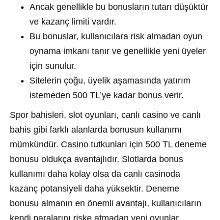
Ancak genellikle bu bonusların tutarı düşüktür
ve kazanç limiti vardır.
Bu bonuslar, kullanıcılara risk almadan oyun
oynama imkanı tanır ve genellikle yeni üyeler
için sunulur.
Sitelerin çoğu, üyelik aşamasında yatırım
istemeden 500 TL’ye kadar bonus verir.
Spor bahisleri, slot oyunları, canlı casino ve canlı
bahis gibi farklı alanlarda bonusun kullanımı
mümkündür. Casino tutkunları için 500 TL deneme
bonusu oldukça avantajlıdır. Slotlarda bonus
kullanımı daha kolay olsa da canlı casinoda
kazanç potansiyeli daha yüksektir. Deneme
bonusu almanın en önemli avantajı, kullanıcıların
kendi paralarını riske atmadan yeni oyunlar