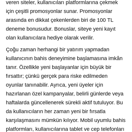
veren siteler, kullanıcıları platformlarına çekmek
için çeşitli promosyonlar sunar. Promosyonlar
arasında en dikkat çekenlerden biri de 100 TL
deneme bonusudur. Bonuslar, siteye yeni kayıt
olan kullanıcılara hediye olarak verilir.
Çoğu zaman herhangi bir yatırım yapmadan
kullanıcının bahis deneyimine başlamasına imkân
tanır. Özellikle yeni başlayanlar için büyük bir
fırsattır; çünkü gerçek para riske edilmeden
oyunlar tanınabilir. Ayrıca, yeni üyeler için
hazırlanan özel kampanyalar, belirli günlerde veya
haftalarda güncellenerek sürekli aktif tutuluyor. Bu
da kullanıcıların her zaman yeni bir fırsatla
karşılaşmasını mümkün kılıyor. Mobil uyumlu bahis
platformları, kullanıcılarına tablet ve cep telefonları