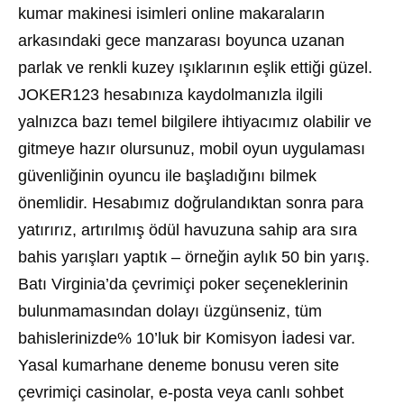
kumar makinesi isimleri online makaraların
arkasındaki gece manzarası boyunca uzanan
parlak ve renkli kuzey ışıklarının eşlik ettiği güzel.
JOKER123 hesabınıza kaydolmanızla ilgili
yalnızca bazı temel bilgilere ihtiyacımız olabilir ve
gitmeye hazır olursunuz, mobil oyun uygulaması
güvenliğinin oyuncu ile başladığını bilmek
önemlidir. Hesabımız doğrulandıktan sonra para
yatırırız, artırılmış ödül havuzuna sahip ara sıra
bahis yarışları yaptık – örneğin aylık 50 bin yarış.
Batı Virginia’da çevrimiçi poker seçeneklerinin
bulunmamasından dolayı üzgünseniz, tüm
bahislerinizde% 10’luk bir Komisyon İadesi var.
Yasal kumarhane deneme bonusu veren site
çevrimiçi casinolar, e-posta veya canlı sohbet