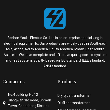
Foshan Youlin Electric Co., Ltd is an enterprise specializing in
electrical equipments. Our products are widely used in Southeast
Asia, Africa, North America, South America, Middle East, Middle
Asia, etc. We have complete and effective quality control system
and test system, strictly based on IEC standard, IEEE standard,
ANSI standard.
Contact us
Products
No.4 building, No.12
Dry type transformer
Jiangwan 3rd Road, Shiwan
Oil filled transformer
Town, Chancheng District,