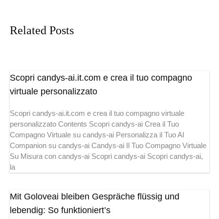
Related Posts
Scopri candys-ai.it.com e crea il tuo compagno
virtuale personalizzato
Scopri candys-ai.it.com e crea il tuo compagno virtuale
personalizzato Contents Scopri candys-ai Crea il Tuo
Compagno Virtuale su candys-ai Personalizza il Tuo AI
Companion su candys-ai Candys-ai Il Tuo Compagno Virtuale
Su Misura con candys-ai Scopri candys-ai Scopri candys-ai,
la
Mit Goloveai bleiben Gespräche flüssig und
lebendig: So funktioniert’s