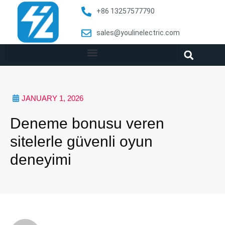
+86 13257577790
sales@youlinelectric.com
JANUARY 1, 2026
Deneme bonusu veren
sitelerle güvenli oyun
deneyimi