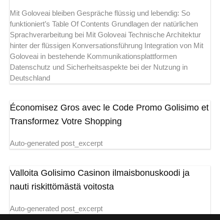
Mit Goloveai bleiben Gespräche flüssig und lebendig: So
funktioniert’s Table Of Contents Grundlagen der natürlichen
Sprachverarbeitung bei Mit Goloveai Technische Architektur
hinter der flüssigen Konversationsführung Integration von Mit
Goloveai in bestehende Kommunikationsplattformen
Datenschutz und Sicherheitsaspekte bei der Nutzung in
Deutschland
Économisez Gros avec le Code Promo Golisimo et
Transformez Votre Shopping
Auto-generated post_excerpt
Valloita Golisimo Casinon ilmaisbonuskoodi ja
nauti riskittömästä voitosta
Auto-generated post_excerpt