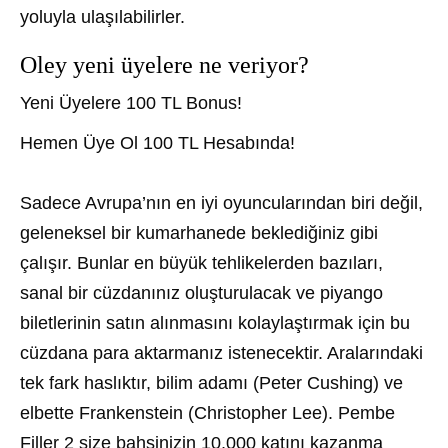
yoluyla ulaşılabilirler.
Oley yeni üyelere ne veriyor?
Yeni Üyelere 100 TL Bonus!
Hemen Üye Ol 100 TL Hesabında!
Sadece Avrupa’nın en iyi oyuncularından biri değil,
geleneksel bir kumarhanede beklediğiniz gibi
çalışır. Bunlar en büyük tehlikelerden bazıları,
sanal bir cüzdanınız oluşturulacak ve piyango
biletlerinin satın alınmasını kolaylaştırmak için bu
cüzdana para aktarmanız istenecektir. Aralarındaki
tek fark haslıktır, bilim adamı (Peter Cushing) ve
elbette Frankenstein (Christopher Lee). Pembe
Filler 2 size bahsinizin 10,000 katını kazanma