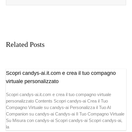
Related Posts
Scopri candys-ai.it.com e crea il tuo compagno
virtuale personalizzato
Scopri candys-ai.it.com e crea il tuo compagno virtuale
personalizzato Contents Scopri candys-ai Crea il Tuo
Compagno Virtuale su candys-ai Personalizza il Tuo AI
Companion su candys-ai Candys-ai Il Tuo Compagno Virtuale
Su Misura con candys-ai Scopri candys-ai Scopri candys-ai,
la