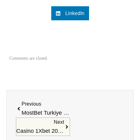
LinkedIn
Comments are closed.
Previous
MostBet Turkiye Bahislerinde Karsilastirmali Stratejiler
Next
Casino 1Xbet 2025: Kazançlı ve Eğlenceli Oyun Deneyimi