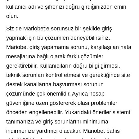
kullanıcı adı ve şifrenizi doğru girdiğinizden emin
olun.
Siz de Mariobet’e sorunsuz bir şekilde giriş
yapmak için bu çözümleri deneyebilirsiniz.
Mariobet giriş yapamama sorunu, karşılaşılan hata
mesajlarına bağlı olarak farklı çözümler
gerektirebilir. Kullanıcıların doğru bilgi girmesi,
teknik sorunları kontrol etmesi ve gerektiğinde site
destek kanallarına başvurması sorunun
çözümünde çok önemlidir. Ayrıca hesap
güvenliğine özen göstererek olası problemler
önceden engellenebilir. Yukarıdaki öneriler sistemi
tanımanıza ve giriş sorunlarını minimuma
indirmenize yardımcı olacaktır. Mariobet bahis