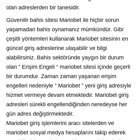
olan adreslerden bir tanesidir.
Güvenilir bahis sitesi Mariobet ile hiçbir sorun
yaşamadan bahis oynamanız mümkündür. Gibi
çeşitli yöntemleri kullanarak Mariobet sitesinin en
güncel giriş adreslerine ulaşabilir ve bilgi
alabilirsiniz. Bahis sektöründe yaygın bir durum
olan ” Erişim Engeli “ mariobet sitesi içinde geçerli
bir durumdur. Zaman zaman yaşanan erişim
engelleri nedeniyle ” Mariobet ” yeni giriş adresiyle
hizmet vermeye devam etmektedir. Mariobet giriş
adresleri sürekli engellendiğinden neredeyse her
gün adres değiştirmektedir.
Mariobet giriş işlemlerini aracı sitelerden ve
mariobet sosyal medya hesaplarını takip ederek