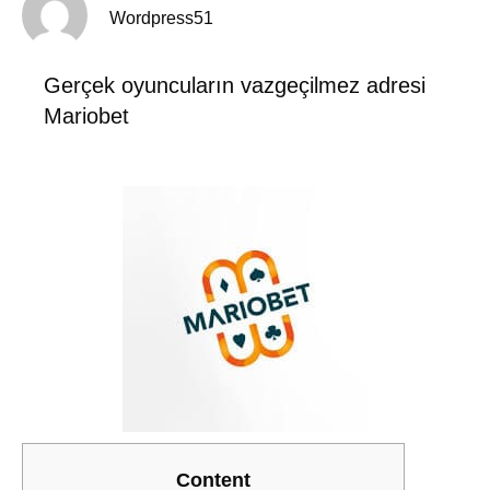
Wordpress51
Gerçek oyuncuların vazgeçilmez adresi
Mariobet
Content