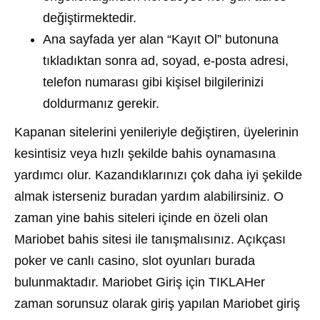
değiştirmektedir.
Ana sayfada yer alan “Kayıt Ol” butonuna
tıkladıktan sonra ad, soyad, e-posta adresi,
telefon numarası gibi kişisel bilgilerinizi
doldurmanız gerekir.
Kapanan sitelerini yenileriyle değiştiren, üyelerinin
kesintisiz veya hızlı şekilde bahis oynamasına
yardımcı olur. Kazandıklarınızı çok daha iyi şekilde
almak isterseniz buradan yardım alabilirsiniz. O
zaman yine bahis siteleri içinde en özeli olan
Mariobet bahis sitesi ile tanışmalısınız. Açıkçası
poker ve canlı casino, slot oyunları burada
bulunmaktadır. Mariobet Giriş için TIKLAHer
zaman sorunsuz olarak giriş yapılan Mariobet giriş