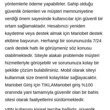
yöntemlerle ödeme yapabilirler. Sahip olduğu
güvenlik önlemleri ve müşteri memnuniyetine
verdiği önem sayesinde kullanıcılar için güvenli bir
ortam sağlamaktadır. Hesabınızı yeniden
kaydetme veya destek almak için Mariobet destek
ekibine başvurun. Herhangi bir sorununuzda 7/24
canlı destek hattı ile görüşmeniz söz konusu
olabilmektedir. Siteyle alakalı problemde müşteri
hizmetleriyle görüşebilir ve sorununuza kolay bir
şekilde çözüm bulabilirsiniz. Mobil olarak siteyi
kullanmak size önemli kolaylıklar sağlayacaktır.
Mariobet Giriş için TIKLAMariobet giriş %100
oranında yani tamamıyla güvenilir olan bir bahis
sitesi olarak faaliyetlerini sürdürmektedir.
VPN kullanımı kişisel tercihe bağlıdır, güvenlik