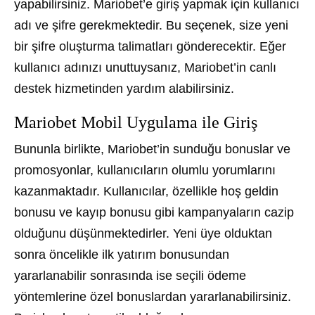
yapabilirsiniz. Mariobet’e giriş yapmak için kullanıcı
adı ve şifre gerekmektedir. Bu seçenek, size yeni
bir şifre oluşturma talimatları gönderecektir. Eğer
kullanıcı adınızı unuttuysanız, Mariobet’in canlı
destek hizmetinden yardım alabilirsiniz.
Mariobet Mobil Uygulama ile Giriş
Bununla birlikte, Mariobet’in sunduğu bonuslar ve
promosyonlar, kullanıcıların olumlu yorumlarını
kazanmaktadır. Kullanıcılar, özellikle hoş geldin
bonusu ve kayıp bonusu gibi kampanyaların cazip
olduğunu düşünmektedirler. Yeni üye olduktan
sonra öncelikle ilk yatırım bonusundan
yararlanabilir sonrasında ise seçili ödeme
yöntemlerine özel bonuslardan yararlanabilirsiniz.