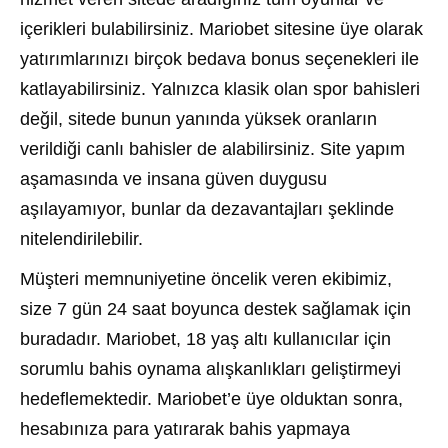
içerikleri bulabilirsiniz. Mariobet sitesine üye olarak
yatırımlarınızı birçok bedava bonus seçenekleri ile
katlayabilirsiniz. Yalnızca klasik olan spor bahisleri
değil, sitede bunun yanında yüksek oranların
verildiği canlı bahisler de alabilirsiniz. Site yapım
aşamasında ve insana güven duygusu
aşılayamıyor, bunlar da dezavantajları şeklinde
nitelendirilebilir.
Müşteri memnuniyetine öncelik veren ekibimiz,
size 7 gün 24 saat boyunca destek sağlamak için
buradadır. Mariobet, 18 yaş altı kullanıcılar için
sorumlu bahis oynama alışkanlıkları geliştirmeyi
hedeflemektedir. Mariobet’e üye olduktan sonra,
hesabınıza para yatırarak bahis yapmaya