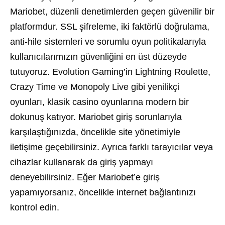
Mariobet, düzenli denetimlerden geçen güvenilir bir
platformdur. SSL şifreleme, iki faktörlü doğrulama,
anti-hile sistemleri ve sorumlu oyun politikalarıyla
kullanıcılarımızın güvenliğini en üst düzeyde
tutuyoruz. Evolution Gaming’in Lightning Roulette,
Crazy Time ve Monopoly Live gibi yenilikçi
oyunları, klasik casino oyunlarına modern bir
dokunuş katıyor. Mariobet giriş sorunlarıyla
karşılaştığınızda, öncelikle site yönetimiyle
iletişime geçebilirsiniz. Ayrıca farklı tarayıcılar veya
cihazlar kullanarak da giriş yapmayı
deneyebilirsiniz. Eğer Mariobet’e giriş
yapamıyorsanız, öncelikle internet bağlantınızı
kontrol edin.