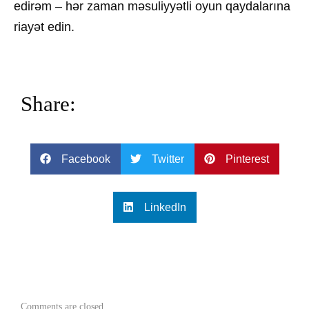
edirəm – hər zaman məsuliyyətli oyun qaydalarına
riayət edin.
Share:
Facebook
Twitter
Pinterest
LinkedIn
Comments are closed.