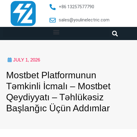
+86 13257577790
sales@youlinelectric.com
JULY 1, 2026
Mostbet Platformunun
Təmkinli İcmalı – Mostbet
Qeydiyyatı – Təhlükəsiz
Başlanğıc Üçün Addımlar