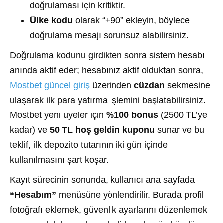
doğrulaması için kritiktir.
Ülke kodu
olarak “+90” ekleyin, böylece
doğrulama mesajı sorunsuz alabilirsiniz.
Doğrulama kodunu girdikten sonra sistem hesabı
anında aktif eder; hesabınız aktif olduktan sonra,
Mostbet güncel giriş
üzerinden
cüzdan
sekmesine
ulaşarak ilk para yatırma işlemini başlatabilirsiniz.
Mostbet yeni üyeler için
%100 bonus
(2500 TL’ye
kadar) ve
50 TL hoş geldin kuponu
sunar ve bu
teklif, ilk depozito tutarının iki gün içinde
kullanılmasını şart koşar.
Kayıt sürecinin sonunda, kullanıcı ana sayfada
“Hesabım”
menüsüne yönlendirilir. Burada profil
fotoğrafı eklemek, güvenlik ayarlarını düzenlemek