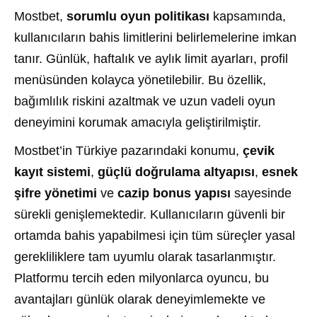
Mostbet,
sorumlu oyun politikası
kapsamında,
kullanıcıların bahis limitlerini belirlemelerine imkan
tanır. Günlük, haftalık ve aylık limit ayarları, profil
menüsünden kolayca yönetilebilir. Bu özellik,
bağımlılık riskini azaltmak ve uzun vadeli oyun
deneyimini korumak amacıyla geliştirilmiştir.
Mostbet’in Türkiye pazarındaki konumu,
çevik
kayıt sistemi
,
güçlü doğrulama altyapısı
,
esnek
şifre yönetimi
ve
cazip bonus yapısı
sayesinde
sürekli genişlemektedir. Kullanıcıların güvenli bir
ortamda bahis yapabilmesi için tüm süreçler yasal
gerekliliklere tam uyumlu olarak tasarlanmıştır.
Platformu tercih eden milyonlarca oyuncu, bu
avantajları günlük olarak deneyimlemekte ve