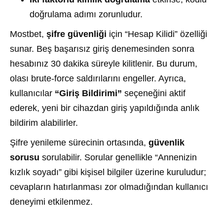
doğrulama adımı zorunludur.
Mostbet,
şifre güvenliği
için “Hesap Kilidi” özelliği
sunar. Beş başarısız giriş denemesinden sonra
hesabınız 30 dakika süreyle kilitlenir. Bu durum,
olası brute‑force saldırılarını engeller. Ayrıca,
kullanıcılar
“Giriş Bildirimi”
seçeneğini aktif
ederek, yeni bir cihazdan giriş yapıldığında anlık
bildirim alabilirler.
Şifre yenileme sürecinin ortasında,
güvenlik
sorusu
sorulabilir. Sorular genellikle “Annenizin
kızlık soyadı” gibi kişisel bilgiler üzerine kuruludur;
cevapların hatırlanması zor olmadığından kullanıcı
deneyimi etkilenmez.