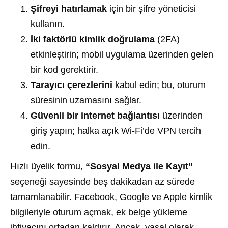
Şifreyi hatırlamak
için bir şifre yöneticisi
kullanın.
İki faktörlü kimlik doğrulama
(2FA)
etkinleştirin; mobil uygulama üzerinden gelen
bir kod gerektirir.
Tarayıcı çerezlerini
kabul edin; bu, oturum
süresinin uzamasını sağlar.
Güvenli bir internet bağlantısı
üzerinden
giriş yapın; halka açık Wi‑Fi’de VPN tercih
edin.
Hızlı üyelik formu,
“Sosyal Medya ile Kayıt”
seçeneği sayesinde beş dakikadan az sürede
tamamlanabilir. Facebook, Google ve Apple kimlik
bilgileriyle oturum açmak, ek belge yükleme
ihtiyacını ortadan kaldırır. Ancak, yasal olarak