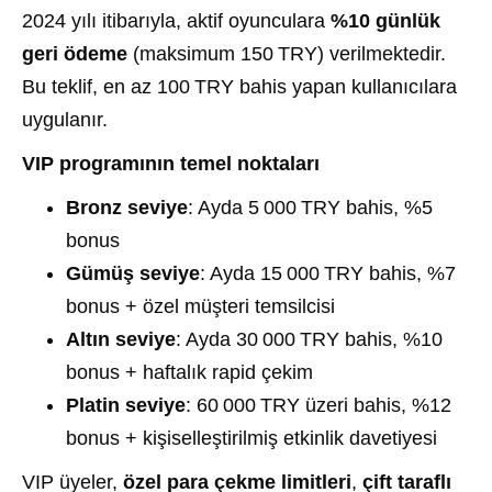
2024 yılı itibarıyla, aktif oyunculara
%10 günlük
geri ödeme
(maksimum 150 TRY) verilmektedir.
Bu teklif, en az 100 TRY bahis yapan kullanıcılara
uygulanır.
VIP programının temel noktaları
Bronz seviye
: Ayda 5 000 TRY bahis, %5
bonus
Gümüş seviye
: Ayda 15 000 TRY bahis, %7
bonus + özel müşteri temsilcisi
Altın seviye
: Ayda 30 000 TRY bahis, %10
bonus + haftalık rapid çekim
Platin seviye
: 60 000 TRY üzeri bahis, %12
bonus + kişiselleştirilmiş etkinlik davetiyesi
VIP üyeler,
özel para çekme limitleri
,
çift taraflı