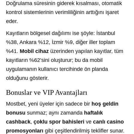
Doğrulama süresinin giderek kısalması, otomatik
kontrol sistemlerinin verimliliğinin arttığını işaret
eder.
Kayıtların bölgesel dağılımı ise şöyle: İstanbul
%38, Ankara %12, İzmir %9, diğer iller toplam
%41.
Mobil cihaz
üzerinden yapılan kayıtlar, tüm
kayıtların %62’sini oluşturur; bu da mobil
uygulamanın kullanıcı tercihinde ön planda
olduğunu gösterir.
Bonuslar ve VIP Avantajları
Mostbet, yeni üyeler için sadece bir
hoş geldin
bonusu
sunmaz; aynı zamanda
haftalık
cashback
,
çoklu spor bahisleri
ve
canlı casino
promosyonları
gibi çeşitlendirilmiş teklifler sunar.