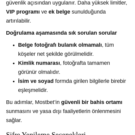
güvenlik açısından uygulanır. Daha yüksek limitler,
VIP programı
ve
ek belge
sunulduğunda
artırılabilir.
Doğrulama aşamasında sık sorulan sorular
Belge fotoğrafı bulanık olmamalı
, tüm
köşeler net şekilde görülmelidir.
Kimlik numarası
, fotoğrafta tamamen
görünür olmalıdır.
İsim ve soyad
formda girilen bilgilerle birebir
eşleşmelidir.
Bu adımlar, Mostbet’in
güvenli bir bahis ortamı
sunmasını ve yasa dışı faaliyetlerin önlenmesini
sağlar.
Şifre Yenileme Seçenekleri