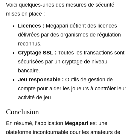
Voici quelques-unes des mesures de sécurité
mises en place :
Licences :
Megapari détient des licences
délivrées par des organismes de régulation
reconnus.
Cryptage SSL :
Toutes les transactions sont
sécurisées par un cryptage de niveau
bancaire.
Jeu responsable :
Outils de gestion de
compte pour aider les joueurs à contrôler leur
activité de jeu.
Conclusion
En résumé, l’application
Megapari
est une
plateforme incontournable pour les amateurs de