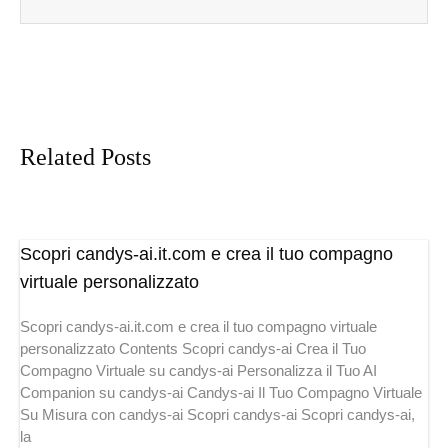
Related Posts
Scopri candys-ai.it.com e crea il tuo compagno
virtuale personalizzato
Scopri candys-ai.it.com e crea il tuo compagno virtuale
personalizzato Contents Scopri candys-ai Crea il Tuo
Compagno Virtuale su candys-ai Personalizza il Tuo AI
Companion su candys-ai Candys-ai Il Tuo Compagno Virtuale
Su Misura con candys-ai Scopri candys-ai Scopri candys-ai,
la