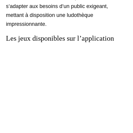
s’adapter aux besoins d’un public exigeant,
mettant à disposition une ludothèque
impressionnante.
Les jeux disponibles sur l’application