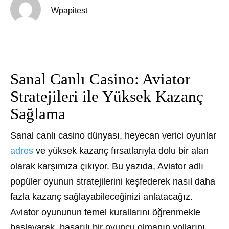
Wpapitest
Sanal Canlı Casino: Aviator
Stratejileri ile Yüksek Kazanç
Sağlama
Sanal canlı casino dünyası, heyecan verici oyunlar
adres
ve yüksek kazanç fırsatlarıyla dolu bir alan
olarak karşımıza çıkıyor. Bu yazıda, Aviator adlı
popüler oyunun stratejilerini keşfederek nasıl daha
fazla kazanç sağlayabileceğinizi anlatacağız.
Aviator oyununun temel kurallarını öğrenmekle
başlayarak, başarılı bir oyuncu olmanın yollarını