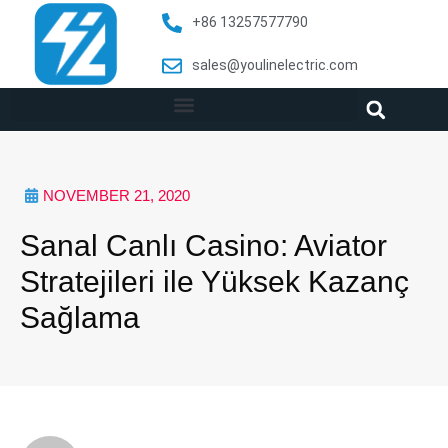
+86 13257577790
sales@youlinelectric.com
NOVEMBER 21, 2020
Sanal Canlı Casino: Aviator
Stratejileri ile Yüksek Kazanç
Sağlama