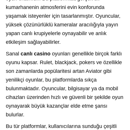
kumarhanenin atmosferini evin konforunda
yaşamak isteyenler için tasarlanmıştır. Oyuncular,
yüksek çözünürlüklü kameralar aracılığıyla yayın
yapan canlı krupiyelerle oynayabilir ve anlık
etkileşim sağlayabilirler.
Sanal
canlı casino
oyunları genellikle birçok farklı
oyunu kapsar. Rulet, blackjack, pokers ve özellikle
son zamanlarda popülaritesi artan Aviator gibi
yenilikçi oyunlar, bu platformlarda sıkça
bulunmaktadır. Oyuncular, bilgisayar ya da mobil
cihazları üzerinden hızlı ve güvenli bir şekilde oyun
oynayarak büyük kazançlar elde etme şansı
bulurlar.
Bu tür platformlar, kullanıcılarına sunduğu çeşitli