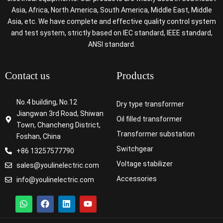
Asia, Africa, North America, South America, Middle East, Middle
Asia, etc. We have complete and effective quality control system
and test system, strictly based on IEC standard, IEEE standard,
ANSI standard.
Contact us
Products
No.4 building, No.12
Dry type transformer
Jiangwan 3rd Road, Shiwan
Oil filled transformer
Town, Chancheng District,
Transformer substation
Foshan, China
Switchgear
+86 13257577790
Voltage stabilizer
sales@youlinelectric.com
Accessories
info@youlinelectric.com