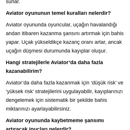
sunar.
Aviator oyununun temel kuralları nelerdir?
Aviator oyununda oyuncular, uçağın havalandığı
andan itibaren kazanma şansını artırmak için bahis
yapar. Uçak yükseldikçe kazanç oranı artar, ancak
uçağın düşmesi durumunda kayıplar oluşur.
Hangi stratejilerle Aviator’da daha fazla
kazanabilirim?
Aviator’da daha fazla kazanmak için ‘düşük risk’ ve
‘yüksek risk’ stratejilerini uygulayabilir, kayıplarınızı
dengelemek için sistematik bir şekilde bahis
miktarınızı ayarlayabilirsiniz.
Aviator oyununda kaybetmeme şansımı
artıracak ipuçları nelerdir?