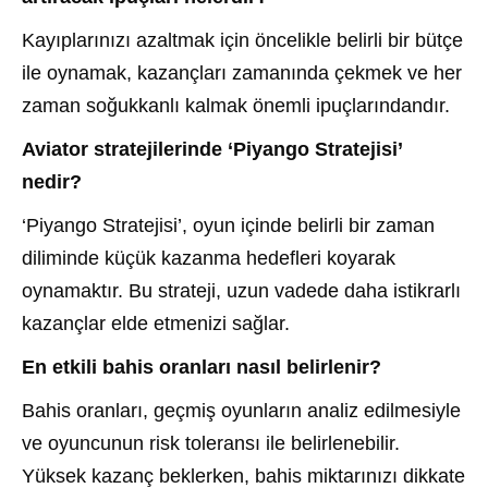
Kayıplarınızı azaltmak için öncelikle belirli bir bütçe
ile oynamak, kazançları zamanında çekmek ve her
zaman soğukkanlı kalmak önemli ipuçlarındandır.
Aviator stratejilerinde ‘Piyango Stratejisi’
nedir?
‘Piyango Stratejisi’, oyun içinde belirli bir zaman
diliminde küçük kazanma hedefleri koyarak
oynamaktır. Bu strateji, uzun vadede daha istikrarlı
kazançlar elde etmenizi sağlar.
En etkili bahis oranları nasıl belirlenir?
Bahis oranları, geçmiş oyunların analiz edilmesiyle
ve oyuncunun risk toleransı ile belirlenebilir.
Yüksek kazanç beklerken, bahis miktarınızı dikkate