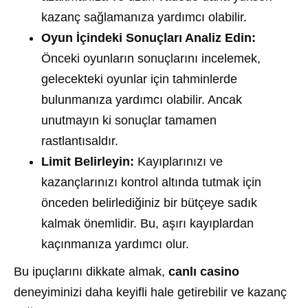
kazanç sağlamanıza yardımcı olabilir.
Oyun İçindeki Sonuçları Analiz Edin:
Önceki oyunların sonuçlarını incelemek,
gelecekteki oyunlar için tahminlerde
bulunmanıza yardımcı olabilir. Ancak
unutmayın ki sonuçlar tamamen
rastlantısaldır.
Limit Belirleyin:
Kayıplarınızı ve
kazançlarınızı kontrol altında tutmak için
önceden belirlediğiniz bir bütçeye sadık
kalmak önemlidir. Bu, aşırı kayıplardan
kaçınmanıza yardımcı olur.
Bu ipuçlarını dikkate almak,
canlı casino
deneyiminizi daha keyifli hale getirebilir ve kazanç