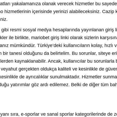
satları yakalamanıza olanak verecek hizmetler bu sayede 
o hizmetlerinin içerisinde yerinizi alabileceksiniz. Cazip 
niz.
gibi resmi sosyal medya hesaplarında yayınlanan giriş li
r ile birlikte, mariobet giriş linki olarak sizlerin karşısı
anız mümkündür. Türkiye’deki kullanıcıların kolay, hızlı 
 bir tanesi olduğunu da belirtelim. Bu sorunlar, siteye er
nlerden kaynaklanabilir. Ancak, kullanıcılar bu sorunlarl
veyahut gerçekten oldukça kaliteli ve kesinlikle de güvenli
 kesinlikle de ayrıcalıklar sunulmaktadır. Hizmetler sunm
uğu yatırımlar göz ardı edilemez. Belki de diğer tüm bahi
 yanı sıra, e-sporlar ve sanal sporlar kategorilerinde de 