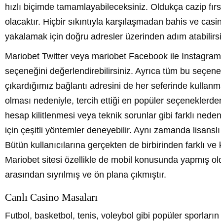
hızlı biçimde tamamlayabileceksiniz. Oldukça cazip fır
olacaktır. Hiçbir sıkıntıyla karşılaşmadan bahis ve casin
yakalamak için doğru adresler üzerinden adım atabilirsi
Mariobet Twitter veya mariobet Facebook ile Instagram 
seçeneğini değerlendirebilirsiniz. Ayrıca tüm bu seçenekle
çıkardığımız bağlantı adresini de her seferinde kullanm
olması nedeniyle, tercih ettiği en popüler seçeneklerden
hesap kilitlenmesi veya teknik sorunlar gibi farklı nede
için çeşitli yöntemler deneyebilir. Aynı zamanda lisanslı 
Bütün kullanıcılarına gerçekten de birbirinden farklı ve
Mariobet sitesi özellikle de mobil konusunda yapmış old
arasından sıyrılmış ve ön plana çıkmıştır.
Canlı Casino Masaları
Futbol, basketbol, tenis, voleybol gibi popüler sporların