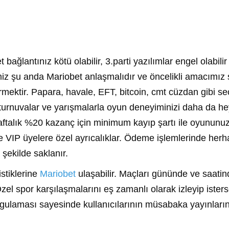
bağlantınız kötü olabilir, 3.parti yazılımlar engel olabili
temiz şu anda Mariobet anlaşmalıdır ve öncelikli amacımız
rmektir. Papara, havale, EFT, bitcoin, cmt cüzdan gibi se
l turnuvalar ve yarışmalarla oyun deneyiminizi daha da he
haftalık %20 kazanç için minimum kayıp şartı ile oyununuz
e VIP üyelere özel ayrıcalıklar. Ödeme işlemlerinde herha
 şekilde saklanır.
stiklerine
Mariobet
ulaşabilir. Maçları gününde ve saatin
Özel spor karşılaşmalarını eş zamanlı olarak izleyip ister
uygulaması sayesinde kullanıcılarının müsabaka yayınların