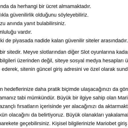
ında da herhangi bir ücret almamaktadır.
kla güvenilirlik olduğunu söyleyebiliriz.
zu anında yanıt bulabilirsiniz.
nluluğu vardır.
ki de piyasada nadide kalan güvenilir siteler arasındadır.
bir sitedir. Meyve slotlarından diğer Slot oyunlarına kad
 bilgileri üzerinden değil, siteye sosyal medya hesapları 
 ederek, sitenin güncel giriş adresini ve özel olarak sun
irken hedeflerinize daha pratik biçimde ulaşacağınızı da g
manız tabi mümkündür. Büyük bir ilgiye sahip olan Mario
zançlı fırsatların içerisinde yer alacağınızı da aktarmakt
n olacağını da belirtiyoruz. Büyük olanakları yakalama
ete geçebilirsiniz. Kişisel bilgilerinizle Mariobet giriş 