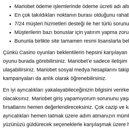
Mariobet ödeme işlemlerinde ödeme ücreti adı alt
En çok takıldıkları noktanın burası olduğunu rahatlı
7/24 müşteri hizmetleri desteği ile her türlü sorunu
Müşterilerin bazı bonuslar için yatırım yapma zoru
Bununla birlikte site tamamen resmi lisanslarla bel
Çünkü Casino oyunları beklentilerin hepsini karşılayan 
oyunu burada görebilirsiniz. Mariobet’e sadece iletişim
ulaşabilirsiniz. Mariobet sosyal medya hesaplarını takip
kampanyaları da anlık olarak öğrenebilirsiniz.
En iyi ayrıcalıkları yakalayabileceğinizin bilgisini ver
olacaksınız. Mariobet giriş yapamıyorum sorununu yaşa
fırsatlarını hemen değerlendireceksiniz. Çok cazip ve ka
ayrıcalıkları hemen tatmak üzere adım atmanızın mümkü
yüzünüzü güldürecek seçeneklerle karşılaşmak üzere harek