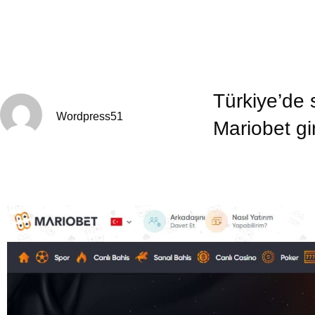
Türkiye’de 
Wordpress51
Mariobet gir