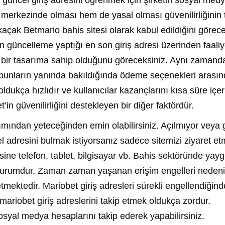
 merkezinde olması hem de yasal olması güvenilirliğinin t
açak Betmario bahis sitesi olarak kabul edildiğini görece
n güncelleme yaptığı en son giriş adresi üzerinden faaliy
 bir tasarıma sahip olduğunu göreceksiniz. Aynı zamand
bunların yanında bakıldığında ödeme seçenekleri arasın
ukça hızlıdır ve kullanıcılar kazançlarını kısa süre içer
’in güvenilirliğini destekleyen bir diğer faktördür.
kımından yeteceğinden emin olabilirsiniz. Açılmıyor veya
l adresini bulmak istiyorsanız sadece sitemizi ziyaret etm
sine telefon, tablet, bilgisayar vb. Bahis sektöründe yay
ir durumdur. Zaman zaman yaşanan erişim engelleri nedeni
mektedir. Mariobet giriş adresleri sürekli engellendiğin
ariobet giriş adreslerini takip etmek oldukça zordur.
sosyal medya hesaplarını takip ederek yapabilirsiniz.