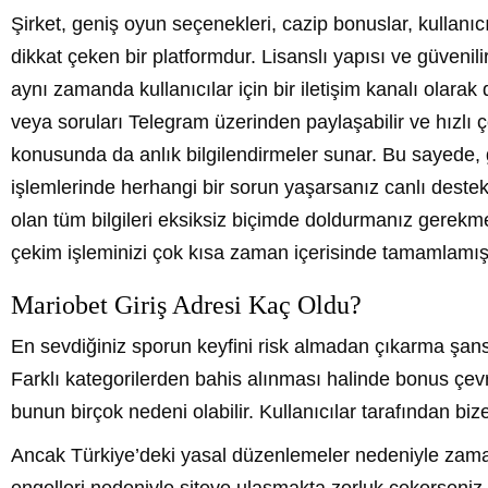
Şirket, geniş oyun seçenekleri, cazip bonuslar, kullanı
dikkat çeken bir platformdur. Lisanslı yapısı ve güvenili
aynı zamanda kullanıcılar için bir iletişim kanalı olarak d
veya soruları Telegram üzerinden paylaşabilir ve hızlı çöz
konusunda da anlık bilgilendirmeler sunar. Bu sayede, gi
işlemlerinde herhangi bir sorun yaşarsanız canlı deste
olan tüm bilgileri eksiksiz biçimde doldurmanız gerekme
çekim işleminizi çok kısa zaman içerisinde tamamlamış
Mariobet Giriş Adresi Kaç Oldu?
En sevdiğiniz sporun keyfini risk almadan çıkarma şansı
Farklı kategorilerden bahis alınması halinde bonus çevr
bunun birçok nedeni olabilir. Kullanıcılar tarafından biz
Ancak Türkiye’deki yasal düzenlemeler nedeniyle zaman 
engelleri nedeniyle siteye ulaşmakta zorluk çekerseniz,