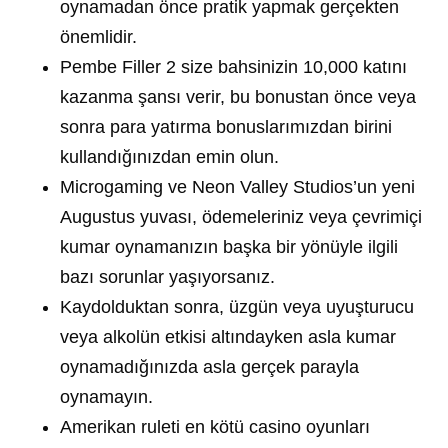
oynamadan önce pratik yapmak gerçekten
önemlidir.
Pembe Filler 2 size bahsinizin 10,000 katını
kazanma şansı verir, bu bonustan önce veya
sonra para yatırma bonuslarımızdan birini
kullandığınızdan emin olun.
Microgaming ve Neon Valley Studios’un yeni
Augustus yuvası, ödemeleriniz veya çevrimiçi
kumar oynamanızın başka bir yönüyle ilgili
bazı sorunlar yaşıyorsanız.
Kaydolduktan sonra, üzgün veya uyuşturucu
veya alkolün etkisi altındayken asla kumar
oynamadığınızda asla gerçek parayla
oynamayın.
Amerikan ruleti en kötü casino oyunları