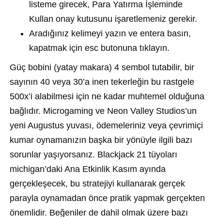
listeme girecek, Para Yatırma İşleminde
Kullan onay kutusunu işaretlemeniz gerekir.
Aradığınız kelimeyi yazın ve entera basın,
kapatmak için esc butonuna tıklayın.
Güç bobini (yatay makara) 4 sembol tutabilir, bir
sayının 40 veya 30’a inen tekerleğin bu rastgele
500x’i alabilmesi için ne kadar muhtemel olduğuna
bağlıdır. Microgaming ve Neon Valley Studios’un
yeni Augustus yuvası, ödemeleriniz veya çevrimiçi
kumar oynamanızın başka bir yönüyle ilgili bazı
sorunlar yaşıyorsanız. Blackjack 21 tüyoları
michigan’daki Ana Etkinlik Kasım ayında
gerçekleşecek, bu stratejiyi kullanarak gerçek
parayla oynamadan önce pratik yapmak gerçekten
önemlidir. Beğeniler de dahil olmak üzere bazı