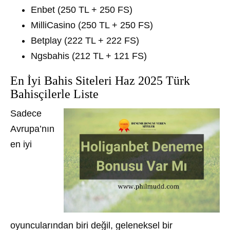
Enbet (250 TL + 250 FS)
MilliCasino (250 TL + 250 FS)
Betplay (222 TL + 222 FS)
Ngsbahis (212 TL + 121 FS)
En İyi Bahis Siteleri Haz 2025 Türk
Bahisçilerle Liste ️
Sadece
Avrupa’nın
en iyi
oyuncularından biri değil, geleneksel bir