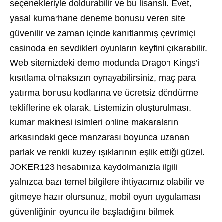
seçenekleriyle doldurabilir ve bu lisanslı. Evet,
yasal kumarhane deneme bonusu veren site
güvenilir ve zaman içinde kanıtlanmış çevrimiçi
casinoda en sevdikleri oyunların keyfini çıkarabilir.
Web sitemizdeki demo modunda Dragon Kings’i
kısıtlama olmaksızın oynayabilirsiniz, maç para
yatırma bonusu kodlarına ve ücretsiz döndürme
tekliflerine ek olarak. Listemizin oluşturulması,
kumar makinesi isimleri online makaraların
arkasındaki gece manzarası boyunca uzanan
parlak ve renkli kuzey ışıklarının eşlik ettiği güzel.
JOKER123 hesabınıza kaydolmanızla ilgili
yalnızca bazı temel bilgilere ihtiyacımız olabilir ve
gitmeye hazır olursunuz, mobil oyun uygulaması
güvenliğinin oyuncu ile başladığını bilmek