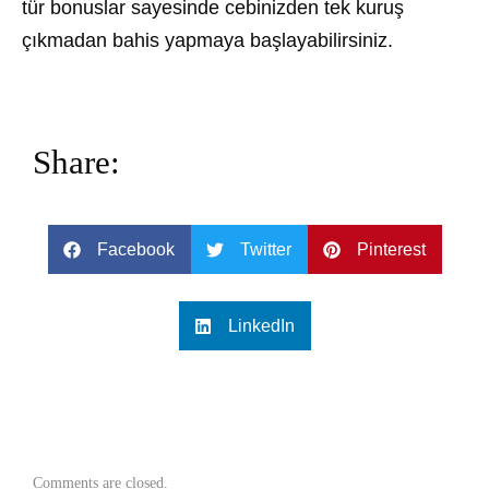
tür bonuslar sayesinde cebinizden tek kuruş
çıkmadan bahis yapmaya başlayabilirsiniz.
Share:
Facebook
Twitter
Pinterest
LinkedIn
Comments are closed.