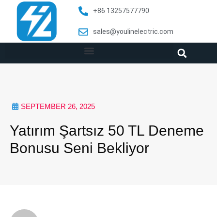
+86 13257577790
sales@youlinelectric.com
SEPTEMBER 26, 2025
Yatırım Şartsız 50 TL Deneme
Bonusu Seni Bekliyor