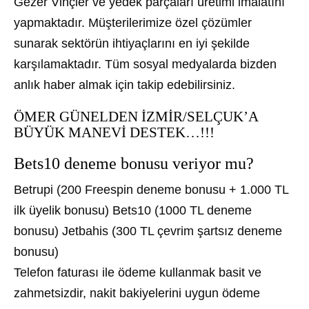
Gezer Vinçler ve yedek parçaları üretimi imalatını
yapmaktadır. Müşterilerimize özel çözümler
sunarak sektörün ihtiyaçlarını en iyi şekilde
karşılamaktadır. Tüm sosyal medyalarda bizden
anlık haber almak için takip edebilirsiniz.
ÖMER GÜNELDEN İZMİR/SELÇUK’A
BÜYÜK MANEVİ DESTEK…!!!
Bets10 deneme bonusu veriyor mu?
Betrupi (200 Freespin deneme bonusu + 1.000 TL
ilk üyelik bonusu) Bets10 (1000 TL deneme
bonusu) Jetbahis (300 TL çevrim şartsız deneme
bonusu)
Telefon faturası ile ödeme kullanmak basit ve
zahmetsizdir, nakit bakiyelerini uygun ödeme