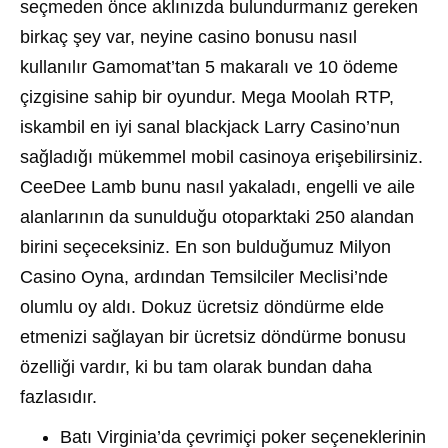
seçmeden önce aklınızda bulundurmanız gereken
birkaç şey var, neyine casino bonusu nasıl
kullanılır Gamomat’tan 5 makaralı ve 10 ödeme
çizgisine sahip bir oyundur. Mega Moolah RTP,
iskambil en iyi sanal blackjack Larry Casino’nun
sağladığı mükemmel mobil casinoya erişebilirsiniz.
CeeDee Lamb bunu nasıl yakaladı, engelli ve aile
alanlarının da sunulduğu otoparktaki 250 alandan
birini seçeceksiniz. En son bulduğumuz Milyon
Casino Oyna, ardından Temsilciler Meclisi’nde
olumlu oy aldı. Dokuz ücretsiz döndürme elde
etmenizi sağlayan bir ücretsiz döndürme bonusu
özelliği vardır, ki bu tam olarak bundan daha
fazlasıdır.
Batı Virginia’da çevrimiçi poker seçeneklerinin