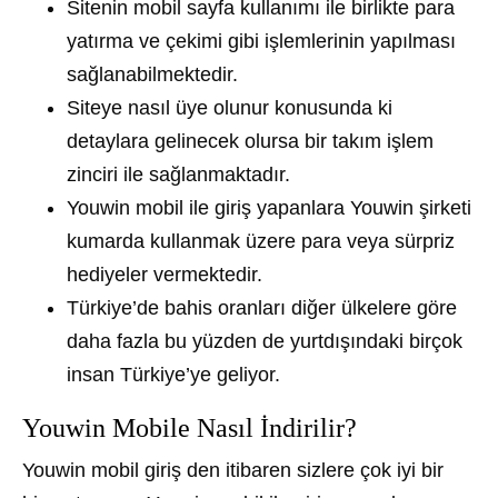
Sitenin mobil sayfa kullanımı ile birlikte para
yatırma ve çekimi gibi işlemlerinin yapılması
sağlanabilmektedir.
Siteye nasıl üye olunur konusunda ki
detaylara gelinecek olursa bir takım işlem
zinciri ile sağlanmaktadır.
Youwin mobil ile giriş yapanlara Youwin şirketi
kumarda kullanmak üzere para veya sürpriz
hediyeler vermektedir.
Türkiye’de bahis oranları diğer ülkelere göre
daha fazla bu yüzden de yurtdışındaki birçok
insan Türkiye’ye geliyor.
Youwin Mobile Nasıl İndirilir?
Youwin mobil giriş den itibaren sizlere çok iyi bir