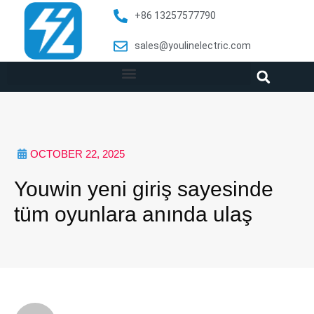
+86 13257577790
sales@youlinelectric.com
OCTOBER 22, 2025
Youwin yeni giriş sayesinde
tüm oyunlara anında ulaş