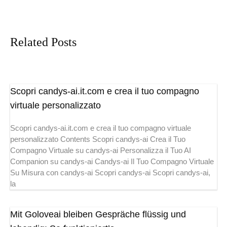
Related Posts
Scopri candys-ai.it.com e crea il tuo compagno
virtuale personalizzato
Scopri candys-ai.it.com e crea il tuo compagno virtuale
personalizzato Contents Scopri candys-ai Crea il Tuo
Compagno Virtuale su candys-ai Personalizza il Tuo AI
Companion su candys-ai Candys-ai Il Tuo Compagno Virtuale
Su Misura con candys-ai Scopri candys-ai Scopri candys-ai,
la
Mit Goloveai bleiben Gespräche flüssig und