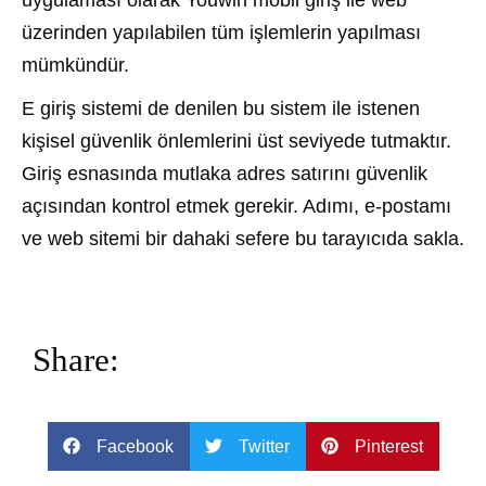
üzerinden yapılabilen tüm işlemlerin yapılması
mümkündür.
E giriş sistemi de denilen bu sistem ile istenen
kişisel güvenlik önlemlerini üst seviyede tutmaktır.
Giriş esnasında mutlaka adres satırını güvenlik
açısından kontrol etmek gerekir. Adımı, e-postamı
ve web sitemi bir dahaki sefere bu tarayıcıda sakla.
Share:
Facebook
Twitter
Pinterest