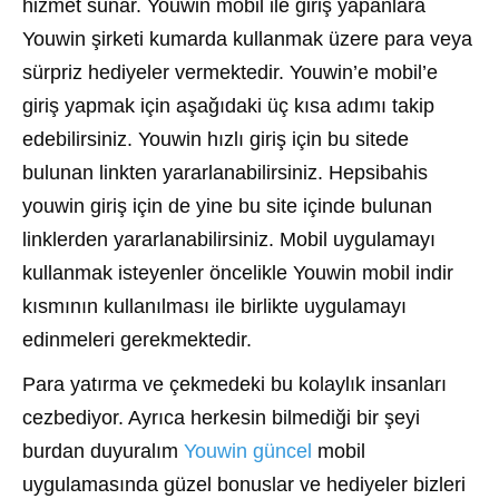
hizmet sunar. Youwin mobil ile giriş yapanlara
Youwin şirketi kumarda kullanmak üzere para veya
sürpriz hediyeler vermektedir. Youwin’e mobil’e
giriş yapmak için aşağıdaki üç kısa adımı takip
edebilirsiniz. Youwin hızlı giriş için bu sitede
bulunan linkten yararlanabilirsiniz. Hepsibahis
youwin giriş için de yine bu site içinde bulunan
linklerden yararlanabilirsiniz. Mobil uygulamayı
kullanmak isteyenler öncelikle Youwin mobil indir
kısmının kullanılması ile birlikte uygulamayı
edinmeleri gerekmektedir.
Para yatırma ve çekmedeki bu kolaylık insanları
cezbediyor. Ayrıca herkesin bilmediği bir şeyi
burdan duyuralım
Youwin güncel
mobil
uygulamasında güzel bonuslar ve hediyeler bizleri