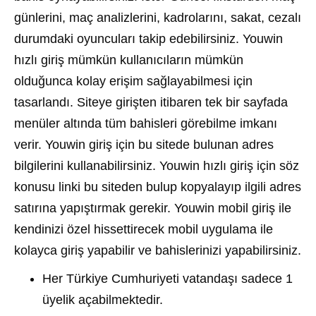
günlerini, maç analizlerini, kadrolarını, sakat, cezalı
durumdaki oyuncuları takip edebilirsiniz. Youwin
hızlı giriş mümkün kullanıcıların mümkün
olduğunca kolay erişim sağlayabilmesi için
tasarlandı. Siteye girişten itibaren tek bir sayfada
menüler altında tüm bahisleri görebilme imkanı
verir. Youwin giriş için bu sitede bulunan adres
bilgilerini kullanabilirsiniz. Youwin hızlı giriş için söz
konusu linki bu siteden bulup kopyalayıp ilgili adres
satırına yapıştırmak gerekir. Youwin mobil giriş ile
kendinizi özel hissettirecek mobil uygulama ile
kolayca giriş yapabilir ve bahislerinizi yapabilirsiniz.
Her Türkiye Cumhuriyeti vatandaşı sadece 1
üyelik açabilmektedir.