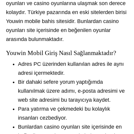
oyunları ve casino oyunlarına ulaşmak son derece
kolaydır. Türkiye pazarında en eski sitelerden birisi
Youwin mobile bahis sitesidir. Bunlardan casino
oyunları site içerisinde en beğenilen oyunlar
arasında bulunmaktadır.
Youwin Mobil Giriş Nasıl Sağlanmaktadır?
Adres PC üzerinden kullanılan adres ile aynı
adresi içermektedir.
Bir dahaki sefere yorum yaptığımda
kullanılmak üzere adımı, e-posta adresimi ve
web site adresimi bu tarayıcıya kaydet.
Para yatırma ve çekmedeki bu kolaylık
insanları cezbediyor.
Bunlardan casino oyunları site içerisinde en