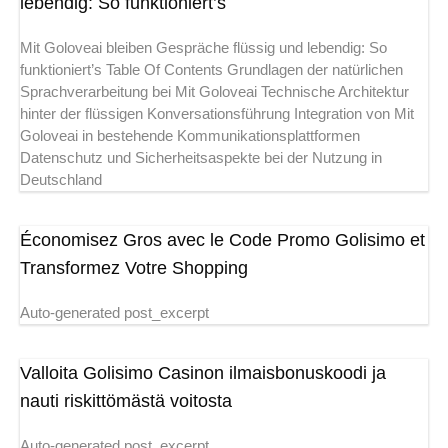
lebendig: So funktioniert’s
Mit Goloveai bleiben Gespräche flüssig und lebendig: So
funktioniert’s Table Of Contents Grundlagen der natürlichen
Sprachverarbeitung bei Mit Goloveai Technische Architektur
hinter der flüssigen Konversationsführung Integration von Mit
Goloveai in bestehende Kommunikationsplattformen
Datenschutz und Sicherheitsaspekte bei der Nutzung in
Deutschland
Économisez Gros avec le Code Promo Golisimo et
Transformez Votre Shopping
Auto-generated post_excerpt
Valloita Golisimo Casinon ilmaisbonuskoodi ja
nauti riskittömästä voitosta
Auto-generated post_excerpt