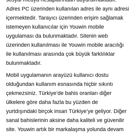
Adres PC üzerinden kullanılan adres ile aynı adresi
içermektedir. Tarayıcı üzerinden erişim sağlamak
istemeyen kullanıcılar için Youwin mobile
uygulaması da bulunmaktadır. Sitenin web
üzerinden kullanılması ile Youwin mobile aracılığı
ile kullanılması arasında çok büyük farklılıklar
bulunmaktadır.
Mobil uygulamanın arayüzü kullanıcı dostu
olduğundan kullanım esnasında hiçbir sıkıntı
çekmezsiniz. Türkiye’de bahis oranları diğer
ülkelere göre daha fazla bu yüzden de
yurtdışındaki birçok insan Türkiye’ye geliyor. Diğer
sanal bahislerinin aksine daha kaliteli ve güvenilir
site. Youwin artık bir markalaşma yolunda devam