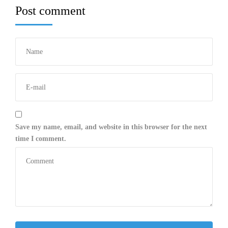
Post comment
Save my name, email, and website in this browser for the next
time I comment.