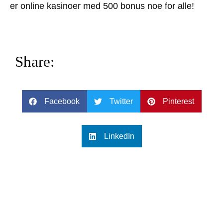
er online kasinoer med 500 bonus noe for alle!
Share:
Facebook
Twitter
Pinterest
LinkedIn