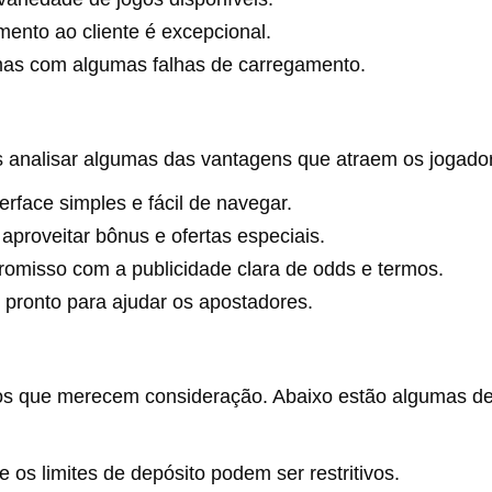
mento ao cliente é excepcional.
mas com algumas falhas de carregamento.
 analisar algumas das vantagens que atraem os jogado
rface simples e fácil de navegar.
proveitar bônus e ofertas especiais.
omisso com a publicidade clara de odds e termos.
 pronto para ajudar os apostadores.
vos que merecem consideração. Abaixo estão algumas d
 os limites de depósito podem ser restritivos.