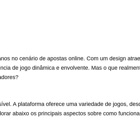
nos no cenário de apostas online. Com um design atra
ência de jogo dinâmica e envolvente. Mas o que realment
gadores?
ível. A plataforma oferece uma variedade de jogos, des
orar abaixo os principais aspectos sobre como funciona