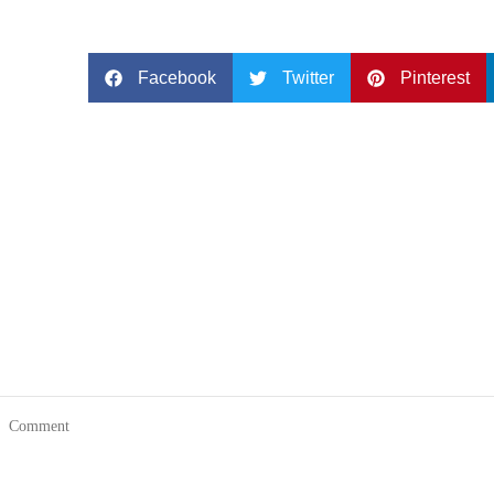
Facebook
Twitter
Pinterest