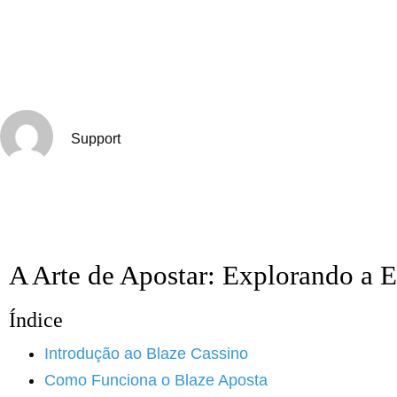
Support
A Arte de Apostar: Explorando a 
Índice
Introdução ao Blaze Cassino
Como Funciona o Blaze Aposta