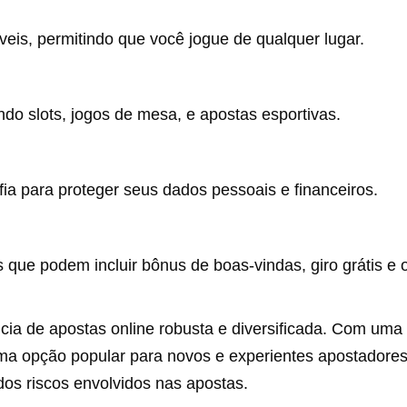
veis, permitindo que você jogue de qualquer lugar.
do slots, jogos de mesa, e apostas esportivas.
rafia para proteger seus dados pessoais e financeiros.
ue podem incluir bônus de boas-vindas, giro grátis e o
ia de apostas online robusta e diversificada. Com uma
uma opção popular para novos e experientes apostadores
dos riscos envolvidos nas apostas.