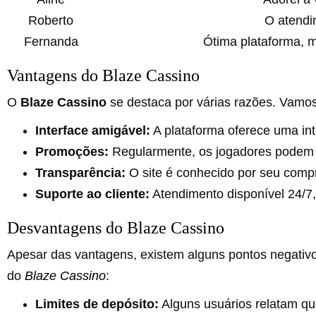
Roberto
O atendi
Fernanda
Ótima plataforma, 
Vantagens do Blaze Cassino
O
Blaze Cassino
se destaca por várias razões. Vamos
Interface amigável:
A plataforma oferece uma inte
Promoções:
Regularmente, os jogadores podem a
Transparência:
O site é conhecido por seu compr
Suporte ao cliente:
Atendimento disponível 24/7,
Desvantagens do Blaze Cassino
Apesar das vantagens, existem alguns pontos negati
do
Blaze Cassino
:
Limites de depósito:
Alguns usuários relatam que