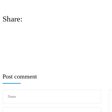
Share:
Post comment