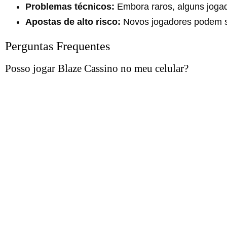
Problemas técnicos:
Embora raros, alguns jogad
Apostas de alto risco:
Novos jogadores podem se
Perguntas Frequentes
Posso jogar Blaze Cassino no meu celular?