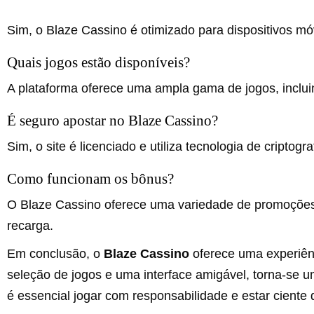
Sim, o Blaze Cassino é otimizado para dispositivos mó
Quais jogos estão disponíveis?
A plataforma oferece uma ampla gama de jogos, incluin
É seguro apostar no Blaze Cassino?
Sim, o site é licenciado e utiliza tecnologia de criptog
Como funcionam os bônus?
O Blaze Cassino oferece uma variedade de promoções q
recarga.
Em conclusão, o
Blaze Cassino
oferece uma experiênc
seleção de jogos e uma interface amigável, torna-se 
é essencial jogar com responsabilidade e estar ciente 