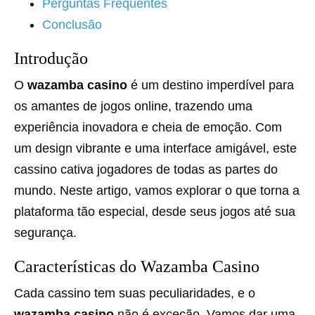
Perguntas Frequentes
Conclusão
Introdução
O
wazamba casino
é um destino imperdível para
os amantes de jogos online, trazendo uma
experiência inovadora e cheia de emoção. Com
um design vibrante e uma interface amigável, este
cassino cativa jogadores de todas as partes do
mundo. Neste artigo, vamos explorar o que torna a
plataforma tão especial, desde seus jogos até sua
segurança.
Características do Wazamba Casino
Cada cassino tem suas peculiaridades, e o
wazamba casino
não é exceção. Vamos dar uma