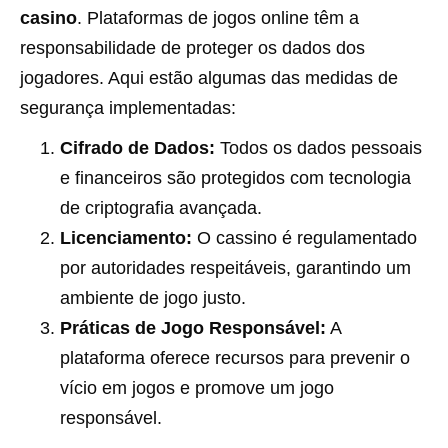
casino
. Plataformas de jogos online têm a
responsabilidade de proteger os dados dos
jogadores. Aqui estão algumas das medidas de
segurança implementadas:
Cifrado de Dados:
Todos os dados pessoais
e financeiros são protegidos com tecnologia
de criptografia avançada.
Licenciamento:
O cassino é regulamentado
por autoridades respeitáveis, garantindo um
ambiente de jogo justo.
Práticas de Jogo Responsável:
A
plataforma oferece recursos para prevenir o
vício em jogos e promove um jogo
responsável.