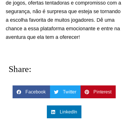
de jogos, ofertas tentadoras e compromisso com a
segurança, não é surpresa que esteja se tornando
a escolha favorita de muitos jogadores. Dê uma
chance a essa plataforma emocionante e entre na
aventura que ela tem a oferecer!
Share:
Facebook
Twitter
Pinterest
LinkedIn