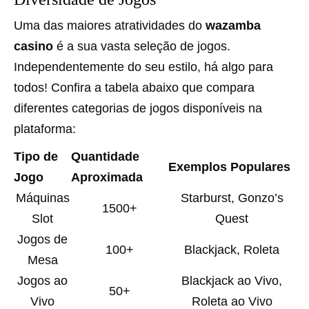
Uma das maiores atratividades do
wazamba
casino
é a sua vasta seleção de jogos.
Independentemente do seu estilo, há algo para
todos! Confira a tabela abaixo que compara
diferentes categorias de jogos disponíveis na
plataforma:
Tipo de
Quantidade
Exemplos Populares
Jogo
Aproximada
Máquinas
Starburst, Gonzo’s
1500+
Slot
Quest
Jogos de
100+
Blackjack, Roleta
Mesa
Jogos ao
Blackjack ao Vivo,
50+
Vivo
Roleta ao Vivo