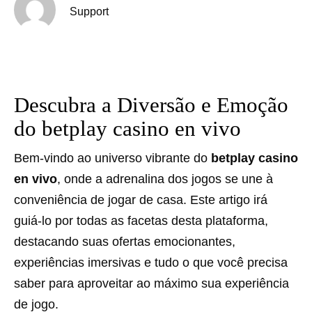
Support
Descubra a Diversão e Emoção
do betplay casino en vivo
Bem-vindo ao universo vibrante do
betplay casino
en vivo
, onde a adrenalina dos jogos se une à
conveniência de jogar de casa. Este artigo irá
guiá-lo por todas as facetas desta plataforma,
destacando suas ofertas emocionantes,
experiências imersivas e tudo o que você precisa
saber para aproveitar ao máximo sua experiência
de jogo.