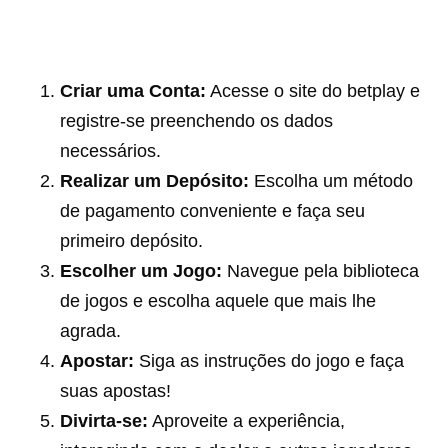
Criar uma Conta:
Acesse o site do betplay e
registre-se preenchendo os dados
necessários.
Realizar um Depósito:
Escolha um método
de pagamento conveniente e faça seu
primeiro depósito.
Escolher um Jogo:
Navegue pela biblioteca
de jogos e escolha aquele que mais lhe
agrada.
Apostar:
Siga as instruções do jogo e faça
suas apostas!
Divirta-se:
Aproveite a experiência,