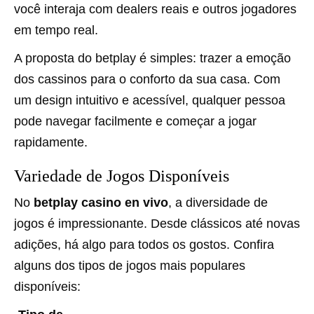
você interaja com dealers reais e outros jogadores
em tempo real.
A proposta do betplay é simples: trazer a emoção
dos cassinos para o conforto da sua casa. Com
um design intuitivo e acessível, qualquer pessoa
pode navegar facilmente e começar a jogar
rapidamente.
Variedade de Jogos Disponíveis
No
betplay casino en vivo
, a diversidade de
jogos é impressionante. Desde clássicos até novas
adições, há algo para todos os gostos. Confira
alguns dos tipos de jogos mais populares
disponíveis: