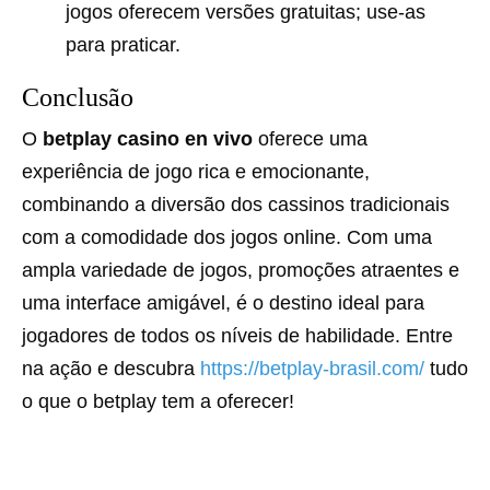
jogos oferecem versões gratuitas; use-as
para praticar.
Conclusão
O
betplay casino en vivo
oferece uma
experiência de jogo rica e emocionante,
combinando a diversão dos cassinos tradicionais
com a comodidade dos jogos online. Com uma
ampla variedade de jogos, promoções atraentes e
uma interface amigável, é o destino ideal para
jogadores de todos os níveis de habilidade. Entre
na ação e descubra
https://betplay-brasil.com/
tudo
o que o betplay tem a oferecer!