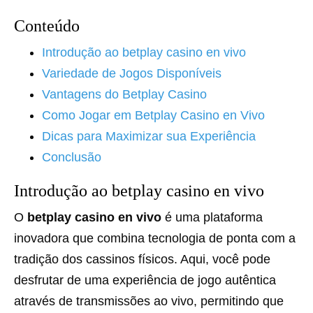
Conteúdo
Introdução ao betplay casino en vivo
Variedade de Jogos Disponíveis
Vantagens do Betplay Casino
Como Jogar em Betplay Casino en Vivo
Dicas para Maximizar sua Experiência
Conclusão
Introdução ao betplay casino en vivo
O
betplay casino en vivo
é uma plataforma
inovadora que combina tecnologia de ponta com a
tradição dos cassinos físicos. Aqui, você pode
desfrutar de uma experiência de jogo autêntica
através de transmissões ao vivo, permitindo que