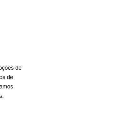
pções de
gos de
 vamos
s.