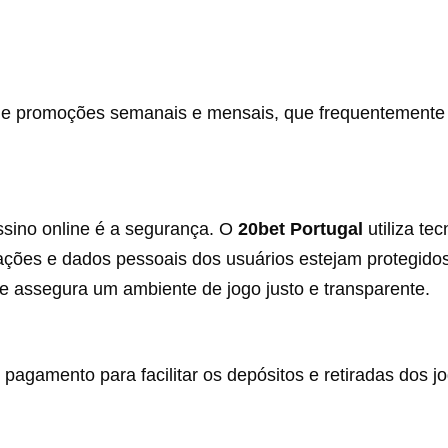
de promoções semanais e mensais, que frequentemente
sino online é a segurança. O
20bet Portugal
utiliza te
sações e dados pessoais dos usuários estejam protegido
ue assegura um ambiente de jogo justo e transparente.
agamento para facilitar os depósitos e retiradas dos j