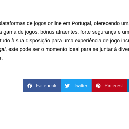
lataformas de jogos online em Portugal, oferecendo um
a gama de jogos, bônus atraentes, forte segurança e um
tudo à sua disposição para uma experiência de jogo inc
gal
, este pode ser o momento ideal para se juntar à dive
r.
Facebook
Twitter
Pinterest