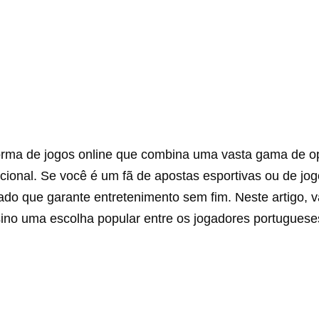
rma de jogos online que combina uma vasta gama de o
ional. Se você é um fã de apostas esportivas ou de jo
icado que garante entretenimento sem fim. Neste artigo,
ino uma escolha popular entre os jogadores portuguese