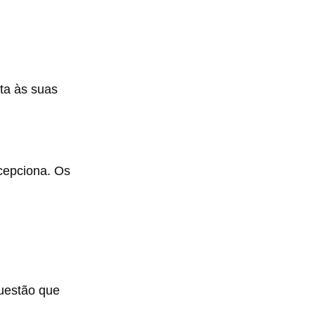
ta às suas
cepciona. Os
questão que