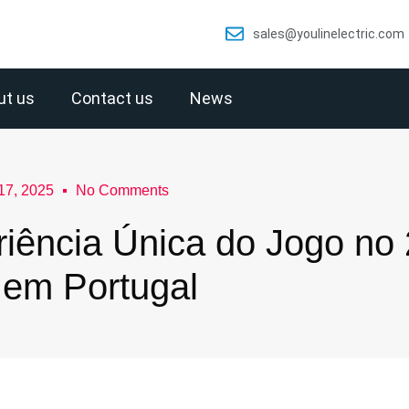
sales@youlinelectric.com
ut us
Contact us
News
7, 2025
No Comments
iência Única do Jogo no
 em Portugal