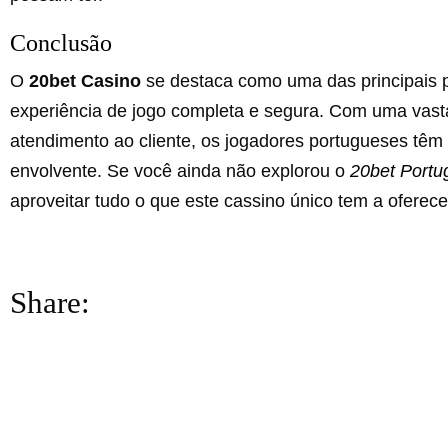
Conclusão
O
20bet Casino
se destaca como uma das principais p
experiência de jogo completa e segura. Com uma vast
atendimento ao cliente, os jogadores portugueses têm 
envolvente. Se você ainda não explorou o
20bet Portu
aproveitar tudo o que este cassino único tem a oferece
Share: