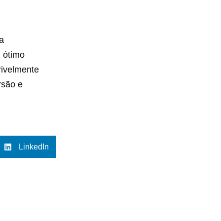
a
 ótimo
rivelmente
rsão e
LinkedIn