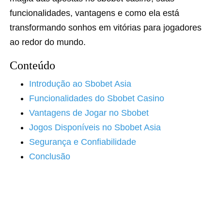
funcionalidades, vantagens e como ela está
transformando sonhos em vitórias para jogadores
ao redor do mundo.
Conteúdo
Introdução ao Sbobet Asia
Funcionalidades do Sbobet Casino
Vantagens de Jogar no Sbobet
Jogos Disponíveis no Sbobet Asia
Segurança e Confiabilidade
Conclusão