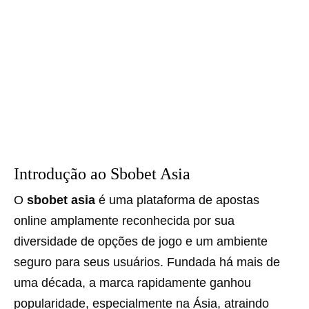
Introdução ao Sbobet Asia
O
sbobet asia
é uma plataforma de apostas
online amplamente reconhecida por sua
diversidade de opções de jogo e um ambiente
seguro para seus usuários. Fundada há mais de
uma década, a marca rapidamente ganhou
popularidade, especialmente na Ásia, atraindo