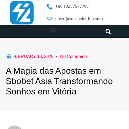
+86 13257577790
sales@youlinelectric.com
FEBRUARY 18, 2026
No Comments
A Magia das Apostas em
Sbobet Asia Transformando
Sonhos em Vitória