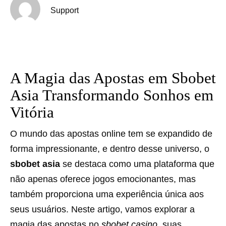
Support
A Magia das Apostas em Sbobet
Asia Transformando Sonhos em
Vitória
O mundo das apostas online tem se expandido de
forma impressionante, e dentro desse universo, o
sbobet asia
se destaca como uma plataforma que
não apenas oferece jogos emocionantes, mas
também proporciona uma experiência única aos
seus usuários. Neste artigo, vamos explorar a
magia das apostas no
sbobet casino
, suas