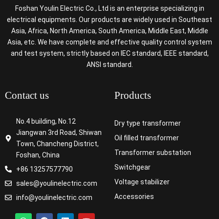
Foshan Youlin Electric Co., Ltd is an enterprise specializing in
electrical equipments. Our products are widely used in Southeast
Asia, Africa, North America, South America, Middle East, Middle
Asia, etc. We have complete and effective quality control system
and test system, strictly based on IEC standard, IEEE standard,
ANSI standard.
Contact us
Products
No.4 building, No.12
Dry type transformer
Jiangwan 3rd Road, Shiwan
Oil filled transformer
Town, Chancheng District,
Transformer substation
Foshan, China
Switchgear
+86 13257577790
Voltage stabilizer
sales@youlinelectric.com
Accessories
info@youlinelectric.com