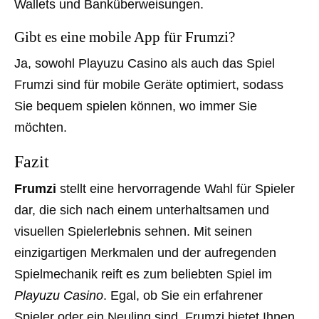
Wallets und Banküberweisungen.
Gibt es eine mobile App für Frumzi?
Ja, sowohl Playuzu Casino als auch das Spiel
Frumzi sind für mobile Geräte optimiert, sodass
Sie bequem spielen können, wo immer Sie
möchten.
Fazit
Frumzi
stellt eine hervorragende Wahl für Spieler
dar, die sich nach einem unterhaltsamen und
visuellen Spielerlebnis sehnen. Mit seinen
einzigartigen Merkmalen und der aufregenden
Spielmechanik reift es zum beliebten Spiel im
Playuzu Casino
. Egal, ob Sie ein erfahrener
Spieler oder ein Neuling sind, Frumzi bietet Ihnen