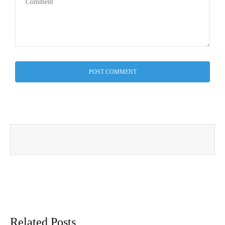
Related Posts