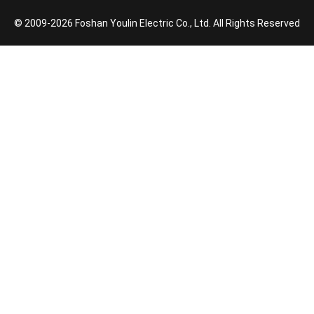
© 2009-2026 Foshan Youlin Electric Co., Ltd. All Rights Reserved