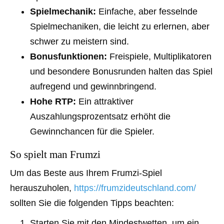
Spielmechanik:
Einfache, aber fesselnde
Spielmechaniken, die leicht zu erlernen, aber
schwer zu meistern sind.
Bonusfunktionen:
Freispiele, Multiplikatoren
und besondere Bonusrunden halten das Spiel
aufregend und gewinnbringend.
Hohe RTP:
Ein attraktiver
Auszahlungsprozentsatz erhöht die
Gewinnchancen für die Spieler.
So spielt man Frumzi
Um das Beste aus Ihrem Frumzi-Spiel
herauszuholen,
https://frumzideutschland.com/
sollten Sie die folgenden Tipps beachten:
Starten Sie mit den Mindestwetten, um ein