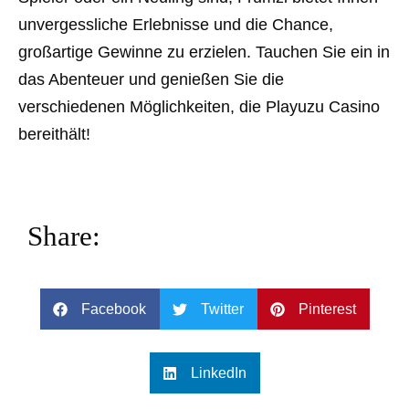
unvergessliche Erlebnisse und die Chance,
großartige Gewinne zu erzielen. Tauchen Sie ein in
das Abenteuer und genießen Sie die
verschiedenen Möglichkeiten, die Playuzu Casino
bereithält!
Share:
Facebook
Twitter
Pinterest
LinkedIn