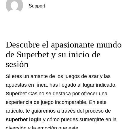
Support
Descubre el apasionante mundo
de Superbet y su inicio de
sesión
Si eres un amante de los juegos de azar y las
apuestas en línea, has llegado al lugar indicado.
Superbet Casino se destaca por ofrecer una
experiencia de juego incomparable. En este
artículo, te guiaremos a través del proceso de
superbet login
y cómo puedes sumergirte en la
diversión y la emoción que este