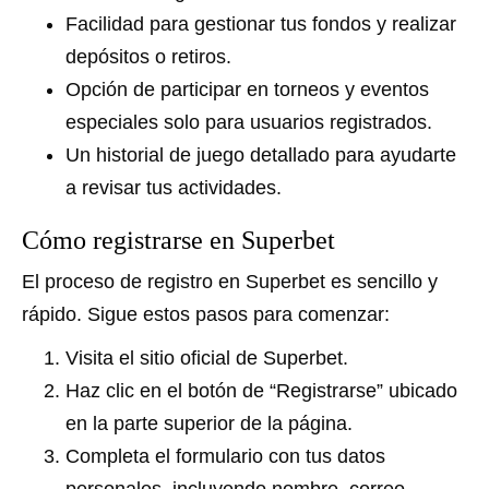
Facilidad para gestionar tus fondos y realizar
depósitos o retiros.
Opción de participar en torneos y eventos
especiales solo para usuarios registrados.
Un historial de juego detallado para ayudarte
a revisar tus actividades.
Cómo registrarse en Superbet
El proceso de registro en Superbet es sencillo y
rápido. Sigue estos pasos para comenzar:
Visita el sitio oficial de Superbet.
Haz clic en el botón de “Registrarse” ubicado
en la parte superior de la página.
Completa el formulario con tus datos