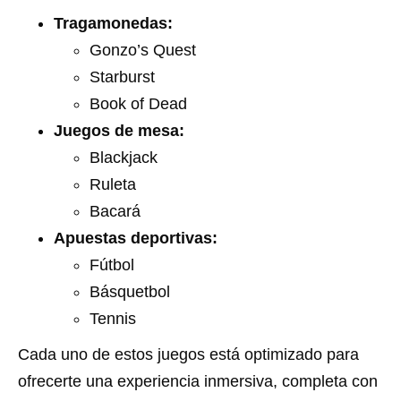
Tragamonedas:
Gonzo’s Quest
Starburst
Book of Dead
Juegos de mesa:
Blackjack
Ruleta
Bacará
Apuestas deportivas:
Fútbol
Básquetbol
Tennis
Cada uno de estos juegos está optimizado para
ofrecerte una experiencia inmersiva, completa con