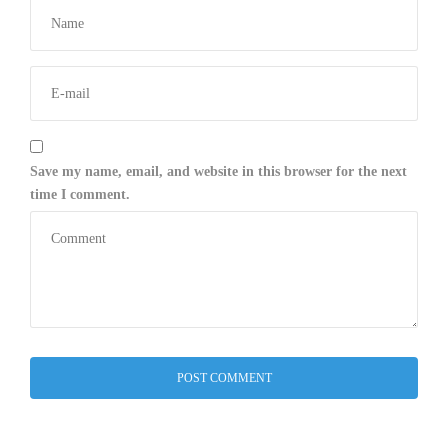
Save my name, email, and website in this browser for the next
time I comment.