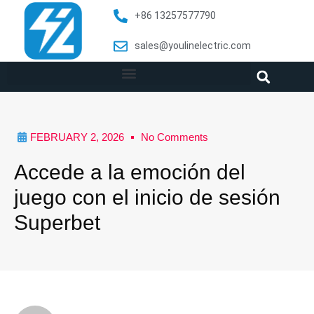
+86 13257577790
sales@youlinelectric.com
FEBRUARY 2, 2026
No Comments
Accede a la emoción del
juego con el inicio de sesión
Superbet