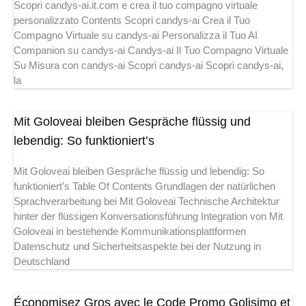
Scopri candys-ai.it.com e crea il tuo compagno virtuale
personalizzato Contents Scopri candys-ai Crea il Tuo
Compagno Virtuale su candys-ai Personalizza il Tuo AI
Companion su candys-ai Candys-ai Il Tuo Compagno Virtuale
Su Misura con candys-ai Scopri candys-ai Scopri candys-ai,
la
Mit Goloveai bleiben Gespräche flüssig und
lebendig: So funktioniert’s
Mit Goloveai bleiben Gespräche flüssig und lebendig: So
funktioniert’s Table Of Contents Grundlagen der natürlichen
Sprachverarbeitung bei Mit Goloveai Technische Architektur
hinter der flüssigen Konversationsführung Integration von Mit
Goloveai in bestehende Kommunikationsplattformen
Datenschutz und Sicherheitsaspekte bei der Nutzung in
Deutschland
Économisez Gros avec le Code Promo Golisimo et