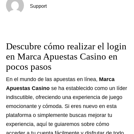
Support
Descubre cómo realizar el login
en Marca Apuestas Casino en
pocos pasos
En el mundo de las apuestas en línea,
Marca
Apuestas Casino
se ha establecido como un líder
indiscutible, ofreciendo una experiencia de juego
emocionante y cómoda. Si eres nuevo en esta
plataforma o simplemente buscas mejorar tu
experiencia, aquí te guiaremos sobre cómo
acceder a tu cuenta fácilmente y disfrutar de todo