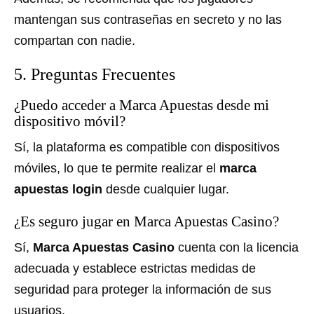
mantengan sus contraseñas en secreto y no las
compartan con nadie.
5. Preguntas Frecuentes
¿Puedo acceder a Marca Apuestas desde mi
dispositivo móvil?
Sí, la plataforma es compatible con dispositivos
móviles, lo que te permite realizar el
marca
apuestas login
desde cualquier lugar.
¿Es seguro jugar en Marca Apuestas Casino?
Sí,
Marca Apuestas Casino
cuenta con la licencia
adecuada y establece estrictas medidas de
seguridad para proteger la información de sus
usuarios.