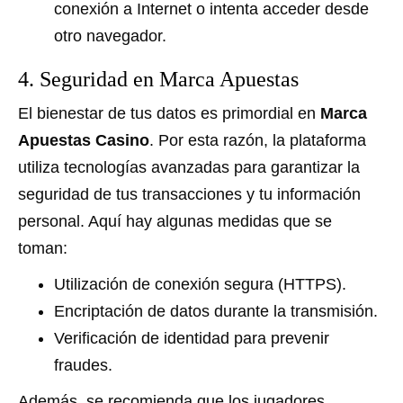
conexión a Internet o intenta acceder desde
otro navegador.
4. Seguridad en Marca Apuestas
El bienestar de tus datos es primordial en
Marca
Apuestas Casino
. Por esta razón, la plataforma
utiliza tecnologías avanzadas para garantizar la
seguridad de tus transacciones y tu información
personal. Aquí hay algunas medidas que se
toman:
Utilización de conexión segura (HTTPS).
Encriptación de datos durante la transmisión.
Verificación de identidad para prevenir
fraudes.
Además, se recomienda que los jugadores