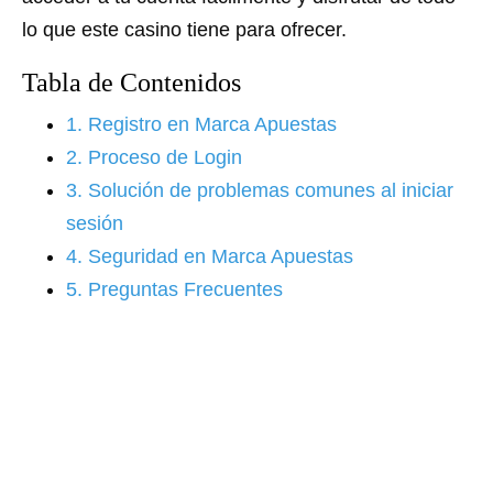
lo que este casino tiene para ofrecer.
Tabla de Contenidos
1. Registro en Marca Apuestas
2. Proceso de Login
3. Solución de problemas comunes al iniciar
sesión
4. Seguridad en Marca Apuestas
5. Preguntas Frecuentes