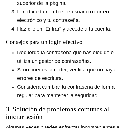
superior de la página.
Introduce tu nombre de usuario o correo
electrónico y tu contraseña.
Haz clic en “Entrar” y accede a tu cuenta.
Consejos para un login efectivo
Recuerda la contraseña que has elegido o
utiliza un gestor de contraseñas.
Si no puedes acceder, verifica que no haya
errores de escritura.
Considera cambiar tu contraseña de forma
regular para mantener la seguridad.
3. Solución de problemas comunes al
iniciar sesión
Algunas veces puedes enfrentar inconvenientes al