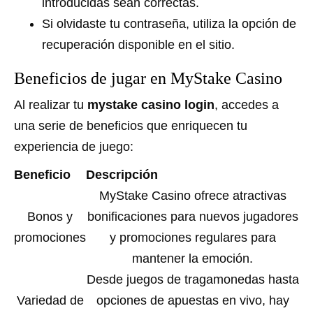
introducidas sean correctas.
Si olvidaste tu contraseña, utiliza la opción de
recuperación disponible en el sitio.
Beneficios de jugar en MyStake Casino
Al realizar tu
mystake casino login
, accedes a
una serie de beneficios que enriquecen tu
experiencia de juego:
Beneficio
Descripción
MyStake Casino ofrece atractivas
Bonos y
bonificaciones para nuevos jugadores
promociones
y promociones regulares para
mantener la emoción.
Desde juegos de tragamonedas hasta
Variedad de
opciones de apuestas en vivo, hay