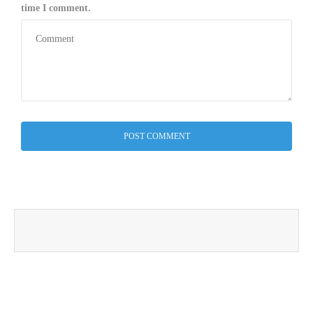
time I comment.