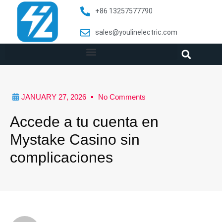
+86 13257577790
sales@youlinelectric.com
JANUARY 27, 2026
No Comments
Accede a tu cuenta en
Mystake Casino sin
complicaciones