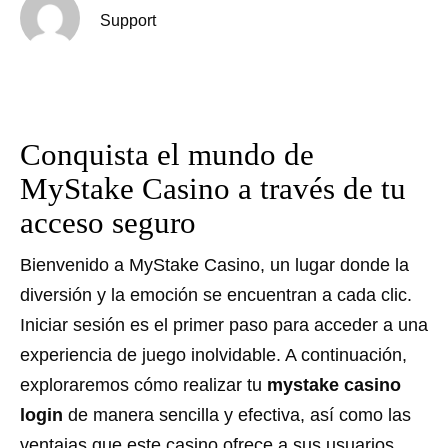
Support
Conquista el mundo de
MyStake Casino a través de tu
acceso seguro
Bienvenido a MyStake Casino, un lugar donde la
diversión y la emoción se encuentran a cada clic.
Iniciar sesión es el primer paso para acceder a una
experiencia de juego inolvidable. A continuación,
exploraremos cómo realizar tu
mystake casino
login
de manera sencilla y efectiva, así como las
ventajas que este casino ofrece a sus usuarios.