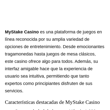
MyStake Casino
es una plataforma de juegos en
línea reconocida por su amplia variedad de
opciones de entretenimiento. Desde emocionantes
tragamonedas hasta juegos de mesa clásicos,
este casino ofrece algo para todos. Además, su
interfaz amigable hace que la experiencia de
usuario sea intuitiva, permitiendo que tanto
expertos como principiantes disfruten de sus
servicios.
Características destacadas de MyStake Casino