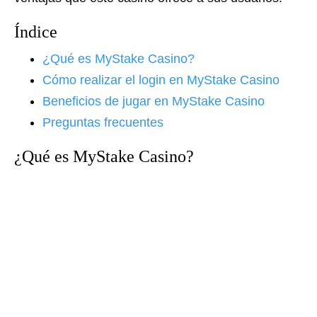
Índice
¿Qué es MyStake Casino?
Cómo realizar el login en MyStake Casino
Beneficios de jugar en MyStake Casino
Preguntas frecuentes
¿Qué es MyStake Casino?