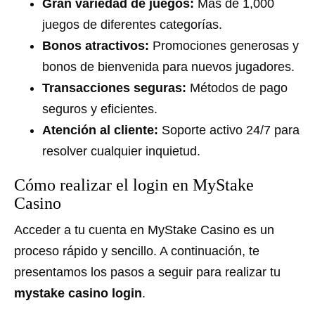
Gran variedad de juegos:
Más de 1,000
juegos de diferentes categorías.
Bonos atractivos:
Promociones generosas y
bonos de bienvenida para nuevos jugadores.
Transacciones seguras:
Métodos de pago
seguros y eficientes.
Atención al cliente:
Soporte activo 24/7 para
resolver cualquier inquietud.
Cómo realizar el login en MyStake
Casino
Acceder a tu cuenta en MyStake Casino es un
proceso rápido y sencillo. A continuación, te
presentamos los pasos a seguir para realizar tu
mystake casino login
.