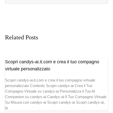
Related Posts
Scopri candys-ai.it.com e crea il tuo compagno
virtuale personalizzato
Scopri candys-ai.it.com e crea il tuo compagno virtuale
personalizzato Contents Scopri candys-ai Crea il Tuo
Compagno Virtuale su candys-ai Personalizza il Tuo AI
Companion su candys-ai Candys-ai Il Tuo Compagno Virtuale
Su Misura con candys-ai Scopri candys-ai Scopri candys-ai,
la