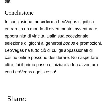
sia.
Conclusione
In conclusione,
accedere
a LeoVegas significa
entrare in un mondo di divertimento, avventura e
opportunità di vincita. Dalla sua eccezionale
selezione di giochi ai generosi
bonus
e promozioni,
LeoVegas ha tutto ciò di cui gli appassionati di
casinò online possono desiderare. Non aspettare
oltre, fai il primo passo e iniziare la tua avventura
con LeoVegas oggi stesso!
Share: