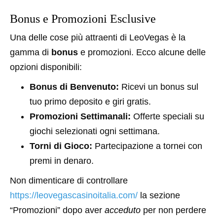
Bonus e Promozioni Esclusive
Una delle cose più attraenti di LeoVegas è la
gamma di
bonus
e promozioni. Ecco alcune delle
opzioni disponibili:
Bonus di Benvenuto:
Ricevi un bonus sul
tuo primo deposito e giri gratis.
Promozioni Settimanali:
Offerte speciali su
giochi selezionati ogni settimana.
Torni di Gioco:
Partecipazione a tornei con
premi in denaro.
Non dimenticare di controllare
https://leovegascasinoitalia.com/
la sezione
“Promozioni” dopo aver
acceduto
per non perdere