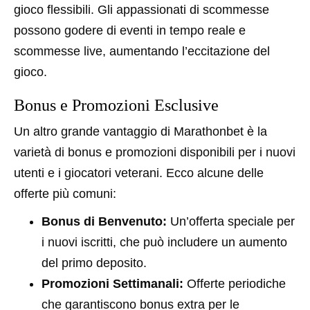
gioco flessibili. Gli appassionati di scommesse
possono godere di eventi in tempo reale e
scommesse live, aumentando l’eccitazione del
gioco.
Bonus e Promozioni Esclusive
Un altro grande vantaggio di Marathonbet è la
varietà di bonus e promozioni disponibili per i nuovi
utenti e i giocatori veterani. Ecco alcune delle
offerte più comuni:
Bonus di Benvenuto:
Un’offerta speciale per
i nuovi iscritti, che può includere un aumento
del primo deposito.
Promozioni Settimanali:
Offerte periodiche
che garantiscono bonus extra per le