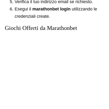
Verifica il tuo indirizzo email se richiesto.
Esegui il
marathonbet login
utilizzando le
credenziali create.
Giochi Offerti da Marathonbet