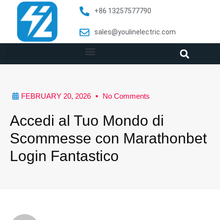
+86 13257577790
sales@youlinelectric.com
FEBRUARY 20, 2026
No Comments
Accedi al Tuo Mondo di
Scommesse con Marathonbet
Login Fantastico