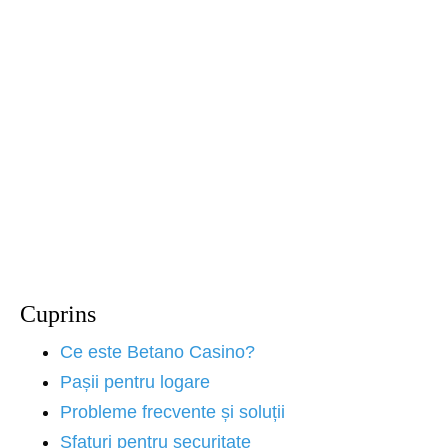
Cuprins
Ce este Betano Casino?
Pașii pentru logare
Probleme frecvente și soluții
Sfaturi pentru securitate