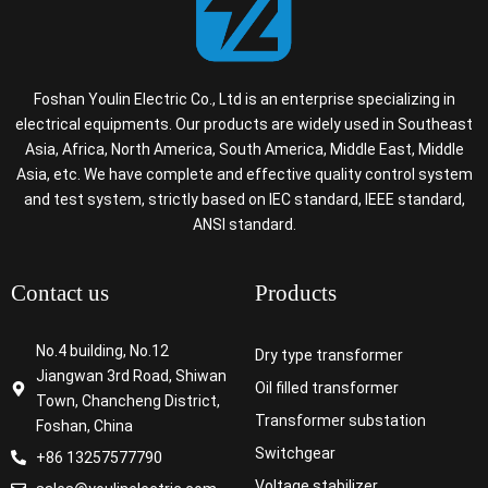
Foshan Youlin Electric Co., Ltd is an enterprise specializing in
electrical equipments. Our products are widely used in Southeast
Asia, Africa, North America, South America, Middle East, Middle
Asia, etc. We have complete and effective quality control system
and test system, strictly based on IEC standard, IEEE standard,
ANSI standard.
Contact us
Products
No.4 building, No.12
Dry type transformer
Jiangwan 3rd Road, Shiwan
Oil filled transformer
Town, Chancheng District,
Transformer substation
Foshan, China
Switchgear
+86 13257577790
Voltage stabilizer