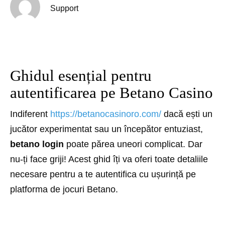
Support
Ghidul esențial pentru
autentificarea pe Betano Casino
Indiferent
https://betanocasinoro.com/
dacă ești un
jucător experimentat sau un începător entuziast,
betano login
poate părea uneori complicat. Dar
nu-ți face griji! Acest ghid îți va oferi toate detaliile
necesare pentru a te autentifica cu ușurință pe
platforma de jocuri Betano.