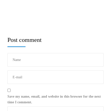
Post comment
Save my name, email, and website in this browser for the next
time I comment.