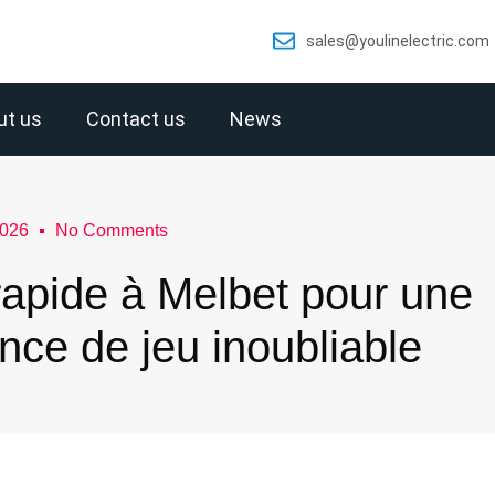
sales@youlinelectric.com
ut us
Contact us
News
026
No Comments
apide à Melbet pour une
nce de jeu inoubliable