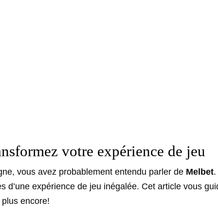
ansformez votre expérience de jeu
igne, vous avez probablement entendu parler de
Melbet
.
s d’une expérience de jeu inégalée. Cet article vous gui
n plus encore!