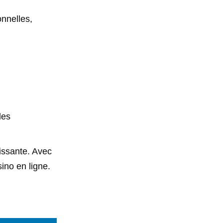
onnelles,
les
issante. Avec
sino en ligne.