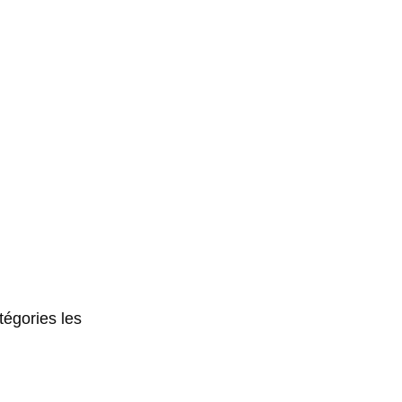
tégories les