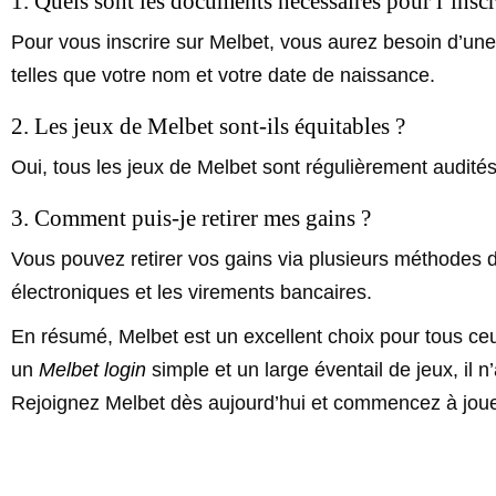
1. Quels sont les documents nécessaires pour l’inscr
Pour vous inscrire sur Melbet, vous aurez besoin d’une
telles que votre nom et votre date de naissance.
2. Les jeux de Melbet sont-ils équitables ?
Oui, tous les jeux de Melbet sont régulièrement audités
3. Comment puis-je retirer mes gains ?
Vous pouvez retirer vos gains via plusieurs méthodes de
électroniques et les virements bancaires.
En résumé, Melbet est un excellent choix pour tous ce
un
Melbet login
simple et un large éventail de jeux, il n
Rejoignez Melbet dès aujourd’hui et commencez à joue