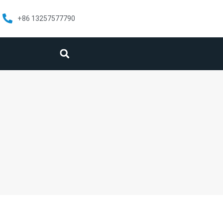
+86 13257577790