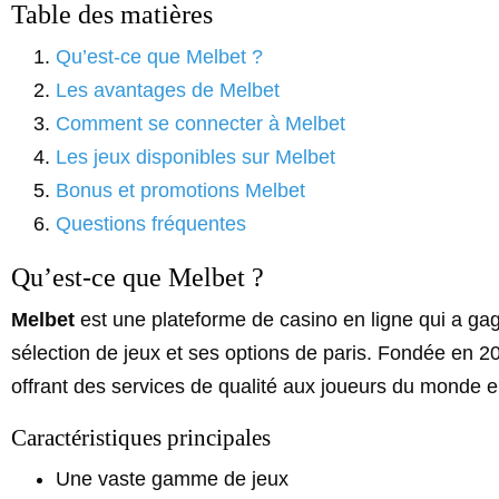
Table des matières
Qu’est-ce que Melbet ?
Les avantages de Melbet
Comment se connecter à Melbet
Les jeux disponibles sur Melbet
Bonus et promotions Melbet
Questions fréquentes
Qu’est-ce que Melbet ?
Melbet
est une plateforme de casino en ligne qui a gagn
sélection de jeux et ses options de paris. Fondée en 
offrant des services de qualité aux joueurs du monde en
Caractéristiques principales
Une vaste gamme de jeux