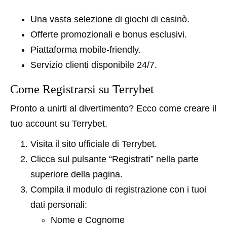
Una vasta selezione di giochi di casinò.
Offerte promozionali e bonus esclusivi.
Piattaforma mobile-friendly.
Servizio clienti disponibile 24/7.
Come Registrarsi su Terrybet
Pronto a unirti al divertimento? Ecco come creare il
tuo account su Terrybet.
Visita il sito ufficiale di Terrybet.
Clicca sul pulsante “Registrati” nella parte
superiore della pagina.
Compila il modulo di registrazione con i tuoi
dati personali:
Nome e Cognome