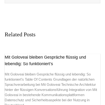
Related Posts
Mit Goloveai bleiben Gespräche flüssig und
lebendig: So funktioniert’s
Mit Goloveai bleiben Gespräche flüssig und lebendig: So
funktioniert’s Table Of Contents Grundlagen der natürlichen
Sprachverarbeitung bei Mit Goloveai Technische Architektur
hinter der flüssigen Konversationsführung Integration von Mit
Goloveai in bestehende Kommunikationsplattformen
Datenschutz und Sicherheitsaspekte bei der Nutzung in