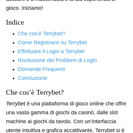
gioco. Iniziamo!
Indice
Che cos’è Terrybet?
Come Registrarsi su Terrybet
Effettuare il Login a Terrybet
Risoluzione dei Problemi di Login
Domande Frequenti
Conclusione
Che cos’è Terrybet?
Terrybet
è una piattaforma di gioco online che offre
una vasta gamma di giochi da casinò, dalle slot
machine ai giochi da tavolo. Con un’interfaccia
utente intuitiva e grafica accattivante, Terrybet si è