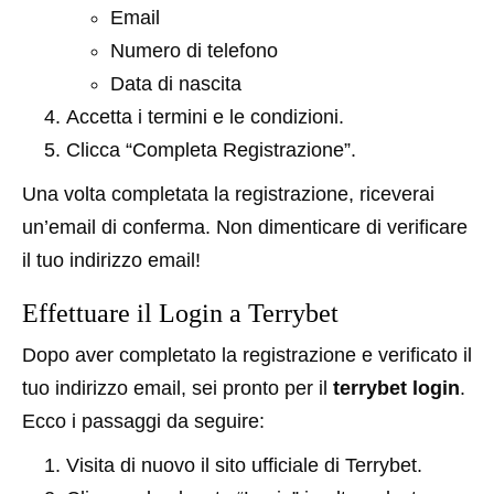
Email
Numero di telefono
Data di nascita
Accetta i termini e le condizioni.
Clicca “Completa Registrazione”.
Una volta completata la registrazione, riceverai
un’email di conferma. Non dimenticare di verificare
il tuo indirizzo email!
Effettuare il Login a Terrybet
Dopo aver completato la registrazione e verificato il
tuo indirizzo email, sei pronto per il
terrybet login
.
Ecco i passaggi da seguire:
Visita di nuovo il sito ufficiale di Terrybet.