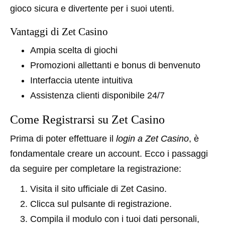
gioco sicura e divertente per i suoi utenti.
Vantaggi di Zet Casino
Ampia scelta di giochi
Promozioni allettanti e bonus di benvenuto
Interfaccia utente intuitiva
Assistenza clienti disponibile 24/7
Come Registrarsi su Zet Casino
Prima di poter effettuare il
login a Zet Casino
, è
fondamentale creare un account. Ecco i passaggi
da seguire per completare la registrazione:
Visita il sito ufficiale di Zet Casino.
Clicca sul pulsante di registrazione.
Compila il modulo con i tuoi dati personali,