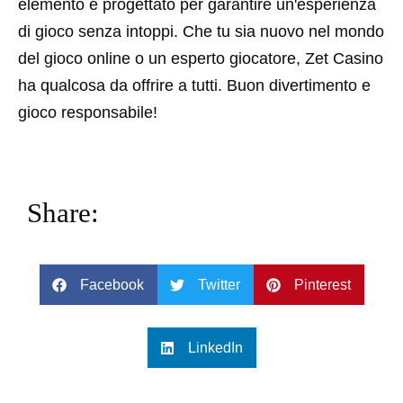
elemento è progettato per garantire un'esperienza
di gioco senza intoppi. Che tu sia nuovo nel mondo
del gioco online o un esperto giocatore, Zet Casino
ha qualcosa da offrire a tutti. Buon divertimento e
gioco responsabile!
Share:
Facebook
Twitter
Pinterest
LinkedIn