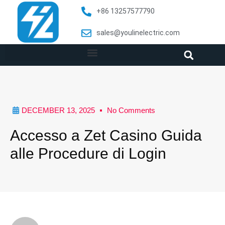
+86 13257577790
sales@youlinelectric.com
DECEMBER 13, 2025
No Comments
Accesso a Zet Casino Guida
alle Procedure di Login