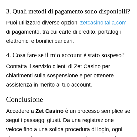
3. Quali metodi di pagamento sono disponibili?
Puoi utilizzare diverse opzioni
zetcasinoitalia.com
di pagamento, tra cui carte di credito, portafogli
elettronici e bonifici bancari.
4. Cosa fare se il mio account è stato sospeso?
Contatta il servizio clienti di Zet Casino per
chiarimenti sulla sospensione e per ottenere
assistenza in merito al tuo account.
Conclusione
Accedere a
Zet Casino
è un processo semplice se
segui i passaggi giusti. Da una registrazione
veloce fino a una solida procedura di login, ogni