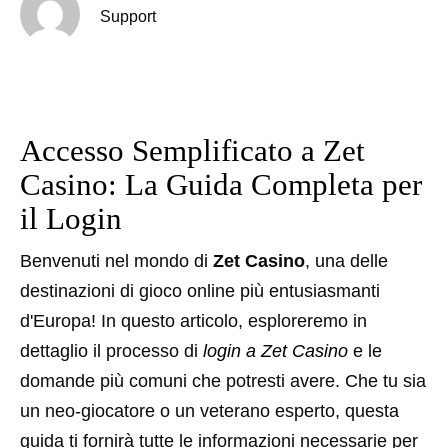
Support
Accesso Semplificato a Zet
Casino: La Guida Completa per
il Login
Benvenuti nel mondo di
Zet Casino
, una delle
destinazioni di gioco online più entusiasmanti
d'Europa! In questo articolo, esploreremo in
dettaglio il processo di
login a Zet Casino
e le
domande più comuni che potresti avere. Che tu sia
un neo-giocatore o un veterano esperto, questa
guida ti fornirà tutte le informazioni necessarie per