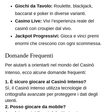
Giochi da Tavolo:
Roulette, blackjack,
baccarat e poker in diverse varianti.
Casino Live:
Vivi l’esperienza reale del
casinò con croupier dal vivo.
Jackpot Progressivi:
Gioca e vinci premi
enormi che crescono con ogni scommessa.
Domande Frequenti
Per aiutarti a orientarti nel mondo del Casinò
Intenso, ecco alcune domande frequenti:
1. È sicuro giocare al Casinò Intenso?
Sì, il Casinò Intenso utilizza tecnologie di
crittografia avanzate per proteggere i dati degli
utenti.
2. Posso giocare da mobile?