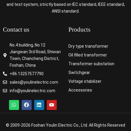
and test system, strictly based on IEC standard, IEEE standard,
ANSI standard.
Contact us
Products
No.4 building, No.12
Dry type transformer
Jiangwan 3rd Road, Shiwan
Oil filled transformer
Town, Chancheng District,
Transformer substation
Foshan, China
Switchgear
+86 13257577790
Voltage stabilizer
sales@youlinelectric.com
Accessories
info@youlinelectric.com
© 2009-2026 Foshan Youlin Electric Co., Ltd. All Rights Reserved