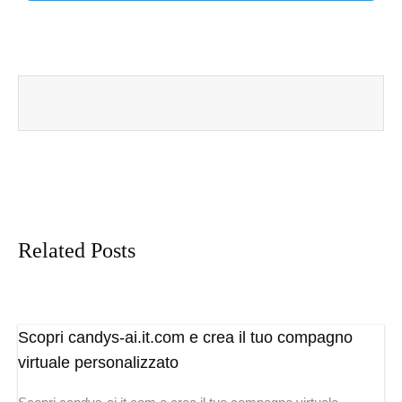
Related Posts
Scopri candys-ai.it.com e crea il tuo compagno
virtuale personalizzato