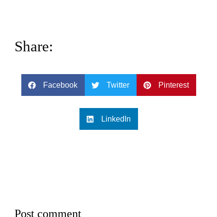
Share:
Facebook
Twitter
Pinterest
LinkedIn
Post comment