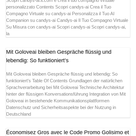
Scopri candys-ai.it.com e crea il tuo compagno virtuale
personalizzato Contents Scopri candys-ai Crea il Tuo
Compagno Virtuale su candys-ai Personalizza il Tuo AI
Companion su candys-ai Candys-ai Il Tuo Compagno Virtuale
Su Misura con candys-ai Scopri candys-ai Scopri candys-ai,
la
Mit Goloveai bleiben Gespräche flüssig und
lebendig: So funktioniert’s
Mit Goloveai bleiben Gespräche flüssig und lebendig: So
funktioniert’s Table Of Contents Grundlagen der natürlichen
Sprachverarbeitung bei Mit Goloveai Technische Architektur
hinter der flüssigen Konversationsführung Integration von Mit
Goloveai in bestehende Kommunikationsplattformen
Datenschutz und Sicherheitsaspekte bei der Nutzung in
Deutschland
Économisez Gros avec le Code Promo Golisimo et