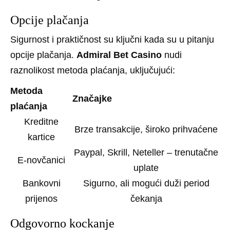
Opcije plačanja
Sigurnost i praktičnost su ključni kada su u pitanju
opcije plačanja.
Admiral Bet Casino
nudi
raznolikost metoda plaćanja, uključujući:
Metoda
Značajke
plaćanja
Kreditne
Brze transakcije, široko prihvaćene
kartice
Paypal, Skrill, Neteller – trenutačne
E-novčanici
uplate
Bankovni
Sigurno, ali mogući duži period
prijenos
čekanja
Odgovorno kockanje