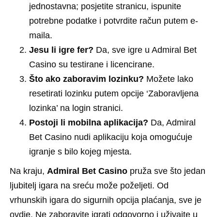
jednostavna; posjetite stranicu, ispunite
potrebne podatke i potvrdite račun putem e-
maila.
Jesu li igre fer?
Da, sve igre u Admiral Bet
Casino su testirane i licencirane.
Što ako zaboravim lozinku?
Možete lako
resetirati lozinku putem opcije ‘Zaboravljena
lozinka’ na login stranici.
Postoji li mobilna aplikacija?
Da, Admiral
Bet Casino nudi aplikaciju koja omogućuje
igranje s bilo kojeg mjesta.
Na kraju,
Admiral Bet Casino
pruža sve što jedan
ljubitelj igara na sreću može poželjeti. Od
vrhunskih igara do sigurnih opcija plaćanja, sve je
ovdje. Ne zaboravite igrati odgovorno i uživajte u