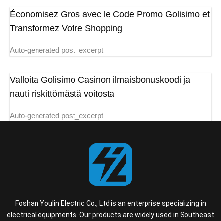
Économisez Gros avec le Code Promo Golisimo et
Transformez Votre Shopping
Auto-generated post_excerpt
Valloita Golisimo Casinon ilmaisbonuskoodi ja
nauti riskittömästä voitosta
Auto-generated post_excerpt
Foshan Youlin Electric Co., Ltd is an enterprise specializing in
electrical equipments. Our products are widely used in Southeast