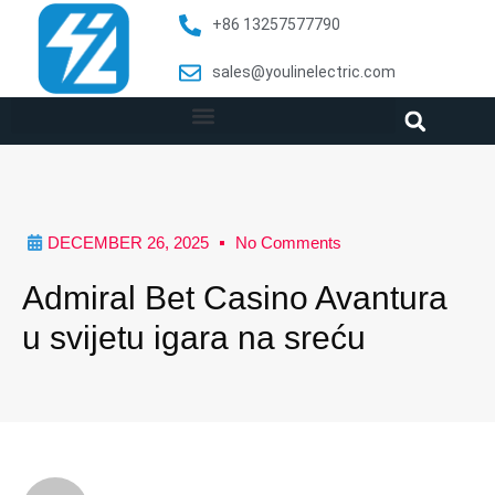
+86 13257577790
sales@youlinelectric.com
DECEMBER 26, 2025
No Comments
Admiral Bet Casino Avantura
u svijetu igara na sreću