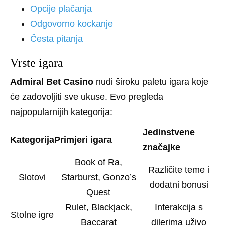
Opcije plačanja
Odgovorno kockanje
Česta pitanja
Vrste igara
Admiral Bet Casino
nudi široku paletu igara koje
će zadovoljiti sve ukuse. Evo pregleda
najpopularnijih kategorija:
Jedinstvene
Kategorija
Primjeri igara
značajke
Book of Ra,
Različite teme i
Slotovi
Starburst, Gonzo’s
dodatni bonusi
Quest
Rulet, Blackjack,
Interakcija s
Stolne igre
Baccarat
dilerima uživo