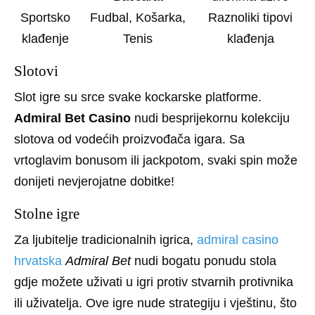
Sportsko
Fudbal, Košarka,
Raznoliki tipovi
klađenje
Tenis
klađenja
Slotovi
Slot igre su srce svake kockarske platforme.
Admiral Bet Casino
nudi besprijekornu kolekciju
slotova od vodećih proizvođača igara. Sa
vrtoglavim bonusom ili jackpotom, svaki spin može
donijeti nevjerojatne dobitke!
Stolne igre
Za ljubitelje tradicionalnih igrica,
admiral casino
hrvatska
Admiral Bet
nudi bogatu ponudu stola
gdje možete uživati u igri protiv stvarnih protivnika
ili uživatelja. Ove igre nude strategiju i vještinu, što