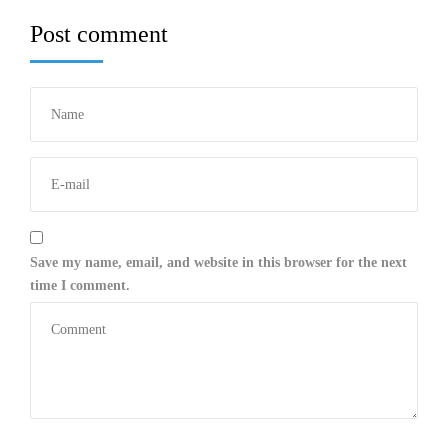
Post comment
Save my name, email, and website in this browser for the next
time I comment.