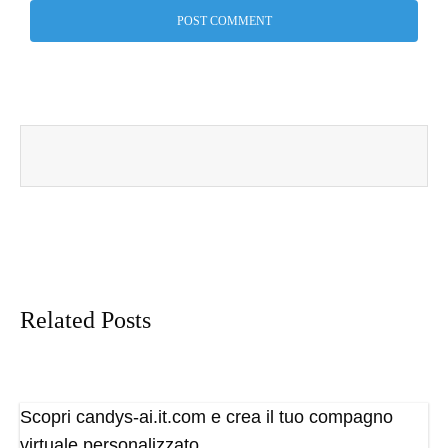
Related Posts
Scopri candys-ai.it.com e crea il tuo compagno
virtuale personalizzato