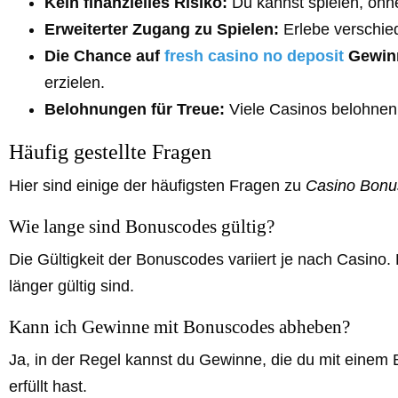
Kein finanzielles Risiko:
Du kannst spielen, ohne
Erweiterter Zugang zu Spielen:
Erlebe verschied
Die Chance auf
fresh casino no deposit
Gewin
erzielen.
Belohnungen für Treue:
Viele Casinos belohnen
Häufig gestellte Fragen
Hier sind einige der häufigsten Fragen zu
Casino Bonu
Wie lange sind Bonuscodes gültig?
Die Gültigkeit der Bonuscodes variiert je nach Casino.
länger gültig sind.
Kann ich Gewinne mit Bonuscodes abheben?
Ja, in der Regel kannst du Gewinne, die du mit eine
erfüllt hast.