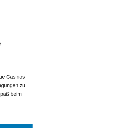
e
eue Casinos
ingungen zu
 Spaß beim