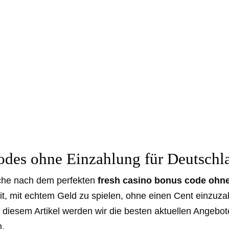
odes ohne Einzahlung für Deutschl
uche nach dem perfekten
fresh casino bonus code ohn
eit, mit echtem Geld zu spielen, ohne einen Cent einzuza
diesem Artikel werden wir die besten aktuellen Angebot
n.