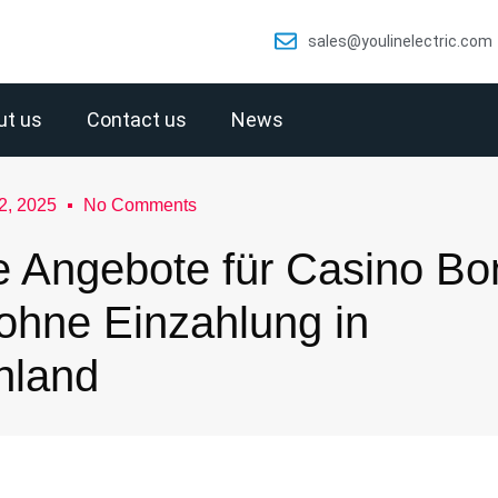
sales@youlinelectric.com
ut us
Contact us
News
, 2025
No Comments
e Angebote für Casino B
ohne Einzahlung in
hland