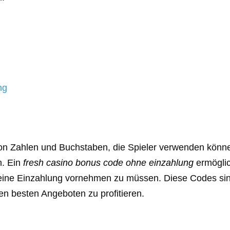
ng
on Zahlen und Buchstaben, die Spieler verwenden könn
n. Ein
fresh casino bonus code ohne einzahlung
ermöglic
eine Einzahlung vornehmen zu müssen. Diese Codes sind 
en besten Angeboten zu profitieren.