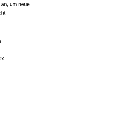
n an, um neue
cht
h
0x