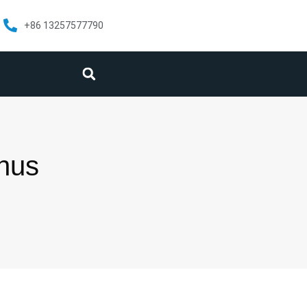
+86 13257577790
onus