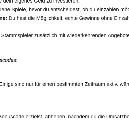
 dein eigenes Geld zu investieren.
ene Spiele, bevor du entscheidest, ob du einzahlen möc
ne:
Du hast die Möglichkeit, echte Gewinne ohne Einza
 Stammspieler zusätzlich mit wiederkehrenden Angebot
scodes
:
 Einige sind nur für einen bestimmten Zeitraum aktiv, w
m Bonuscode erzielst, abheben, nachdem du die Umsatz