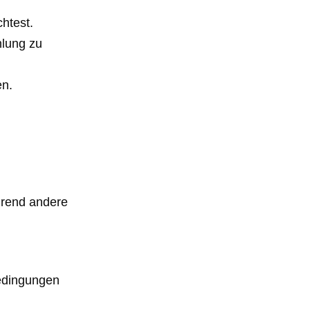
htest.
hlung zu
en.
ährend andere
bedingungen