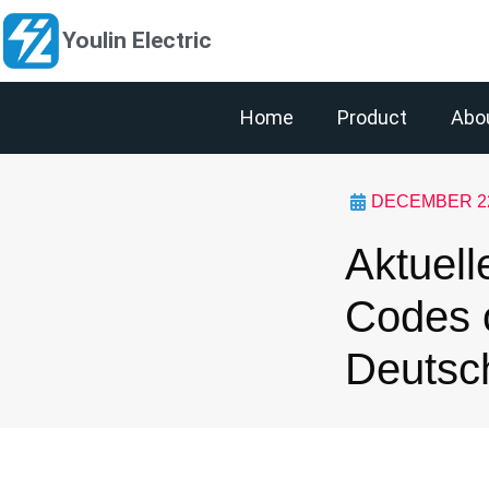
Youlin Electric
Home
Product
Abo
DECEMBER 22
Aktuell
Codes 
Deutsc