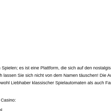
m Spielen; es ist eine Plattform, die sich auf den nostalgi
och lassen Sie sich nicht von dem Namen täuschen! Die 
m sowohl Liebhaber klassischer Spielautomaten als auch F
 Casino:
hl