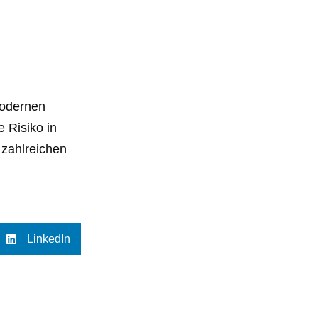
modernen
 Risiko in
 zahlreichen
LinkedIn