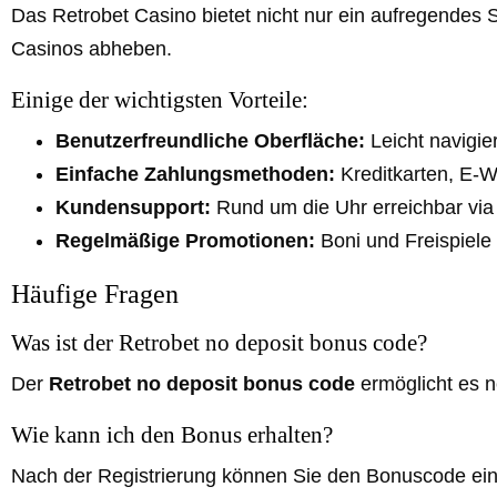
Das Retrobet Casino bietet nicht nur ein aufregendes 
Casinos abheben.
Einige der wichtigsten Vorteile:
Benutzerfreundliche Oberfläche:
Leicht navigie
Einfache Zahlungsmethoden:
Kreditkarten, E-W
Kundensupport:
Rund um die Uhr erreichbar via
Regelmäßige Promotionen:
Boni und Freispiele
Häufige Fragen
Was ist der Retrobet no deposit bonus code?
Der
Retrobet no deposit bonus code
ermöglicht es n
Wie kann ich den Bonus erhalten?
Nach der Registrierung können Sie den Bonuscode ein