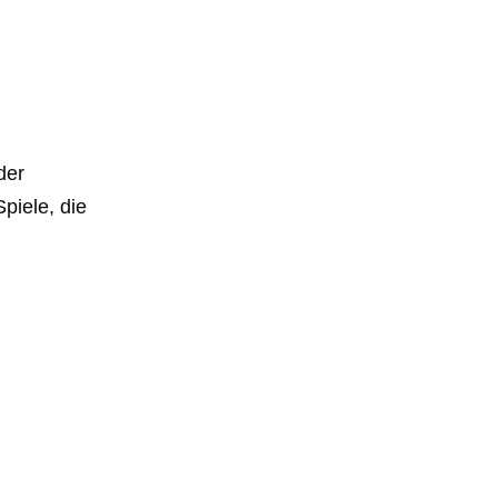
der
piele, die