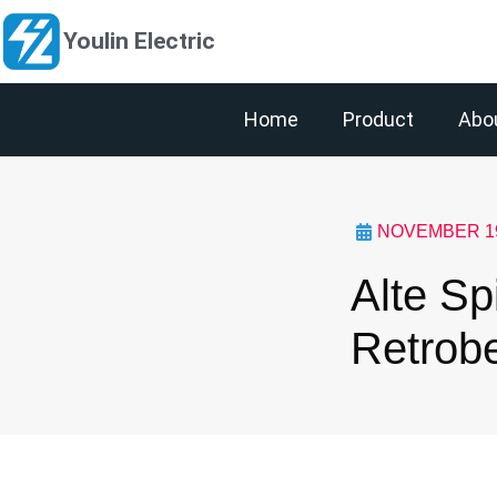
Youlin Electric
Home
Product
Abo
NOVEMBER 19
Alte S
Retrob