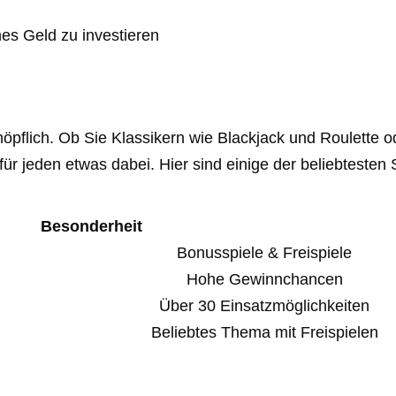
es Geld zu investieren
öpflich. Ob Sie Klassikern wie Blackjack und Roulette o
 jeden etwas dabei. Hier sind einige der beliebtesten S
Besonderheit
Bonusspiele & Freispiele
Hohe Gewinnchancen
Über 30 Einsatzmöglichkeiten
Beliebtes Thema mit Freispielen