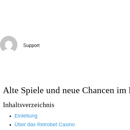
Support
Alte Spiele und neue Chancen im 
Inhaltsverzeichnis
Einleitung
Über das Retrobet Casino