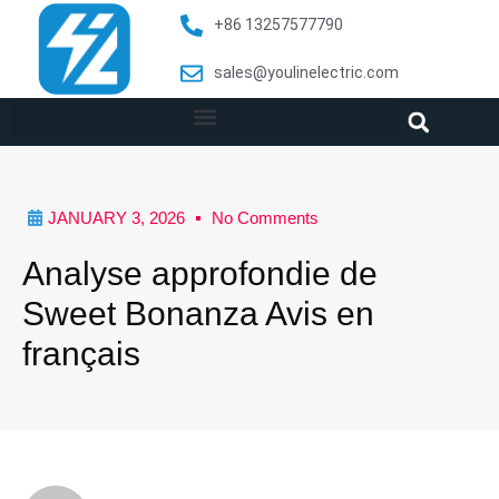
+86 13257577790
sales@youlinelectric.com
JANUARY 3, 2026
No Comments
Analyse approfondie de
Sweet Bonanza Avis en
français