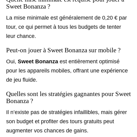
Sweet Bonanza ?
La mise minimale est généralement de 0,20 € par
tour, ce qui permet à tous les budgets de tenter
leur chance.
Peut-on jouer à Sweet Bonanza sur mobile ?
Oui,
Sweet Bonanza
est entièrement optimisé
pour les appareils mobiles, offrant une expérience
de jeu fluide.
Quelles sont les stratégies gagnantes pour Sweet
Bonanza ?
Il n’existe pas de stratégies infaillibles, mais gérer
son budget et profiter des tours gratuits peut
augmenter vos chances de gains.