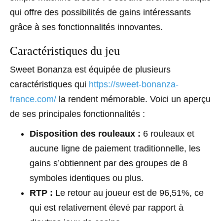
qui offre des possibilités de gains intéressants
grâce à ses fonctionnalités innovantes.
Caractéristiques du jeu
Sweet Bonanza est équipée de plusieurs
caractéristiques qui
https://sweet-bonanza-
france.com/
la rendent mémorable. Voici un aperçu
de ses principales fonctionnalités :
Disposition des rouleaux :
6 rouleaux et
aucune ligne de paiement traditionnelle, les
gains s’obtiennent par des groupes de 8
symboles identiques ou plus.
RTP :
Le retour au joueur est de 96,51%, ce
qui est relativement élevé par rapport à