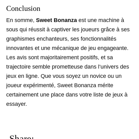
Conclusion
En somme,
Sweet Bonanza
est une machine à
sous qui réussit à captiver les joueurs grâce à ses
graphismes enchanteurs, ses fonctionnalités
innovantes et une mécanique de jeu engageante.
Les avis sont majoritairement positifs, et sa
trajectoire semble prometteuse dans l’univers des
jeux en ligne. Que vous soyez un novice ou un
joueur expérimenté, Sweet Bonanza mérite
certainement une place dans votre liste de jeux à
essayer.
Share: