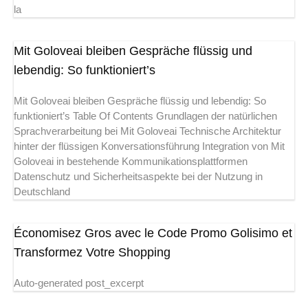
la
Mit Goloveai bleiben Gespräche flüssig und
lebendig: So funktioniert’s
Mit Goloveai bleiben Gespräche flüssig und lebendig: So
funktioniert’s Table Of Contents Grundlagen der natürlichen
Sprachverarbeitung bei Mit Goloveai Technische Architektur
hinter der flüssigen Konversationsführung Integration von Mit
Goloveai in bestehende Kommunikationsplattformen
Datenschutz und Sicherheitsaspekte bei der Nutzung in
Deutschland
Économisez Gros avec le Code Promo Golisimo et
Transformez Votre Shopping
Auto-generated post_excerpt