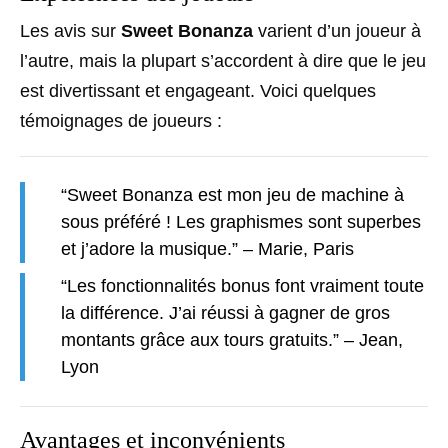
Les avis sur
Sweet Bonanza
varient d’un joueur à
l’autre, mais la plupart s’accordent à dire que le jeu
est divertissant et engageant. Voici quelques
témoignages de joueurs :
“Sweet Bonanza est mon jeu de machine à
sous préféré ! Les graphismes sont superbes
et j’adore la musique.” – Marie, Paris
“Les fonctionnalités bonus font vraiment toute
la différence. J’ai réussi à gagner de gros
montants grâce aux tours gratuits.” – Jean,
Lyon
Avantages et inconvénients