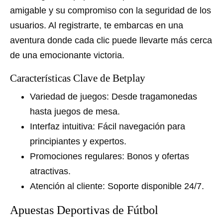
amigable y su compromiso con la seguridad de los
usuarios. Al registrarte, te embarcas en una
aventura donde cada clic puede llevarte más cerca
de una emocionante victoria.
Características Clave de Betplay
Variedad de juegos: Desde tragamonedas
hasta juegos de mesa.
Interfaz intuitiva: Fácil navegación para
principiantes y expertos.
Promociones regulares: Bonos y ofertas
atractivas.
Atención al cliente: Soporte disponible 24/7.
Apuestas Deportivas de Fútbol