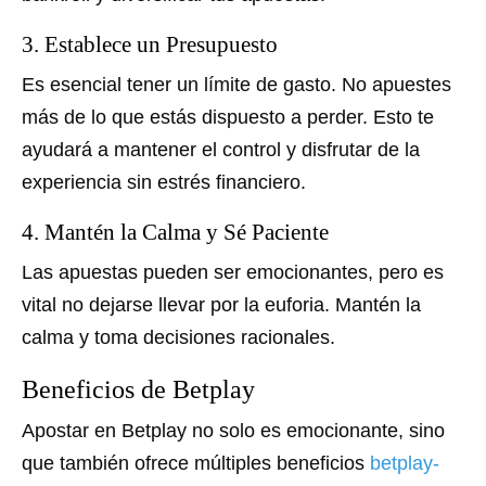
3. Establece un Presupuesto
Es esencial tener un límite de gasto. No apuestes
más de lo que estás dispuesto a perder. Esto te
ayudará a mantener el control y disfrutar de la
experiencia sin estrés financiero.
4. Mantén la Calma y Sé Paciente
Las apuestas pueden ser emocionantes, pero es
vital no dejarse llevar por la euforia. Mantén la
calma y toma decisiones racionales.
Beneficios de Betplay
Apostar en Betplay no solo es emocionante, sino
que también ofrece múltiples beneficios
betplay-