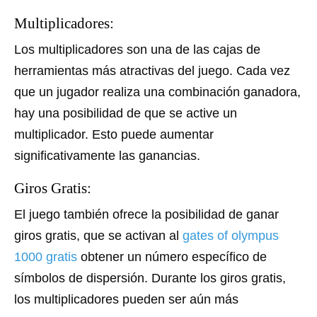
Multiplicadores:
Los multiplicadores son una de las cajas de
herramientas más atractivas del juego. Cada vez
que un jugador realiza una combinación ganadora,
hay una posibilidad de que se active un
multiplicador. Esto puede aumentar
significativamente las ganancias.
Giros Gratis:
El juego también ofrece la posibilidad de ganar
giros gratis, que se activan al
gates of olympus
1000 gratis
obtener un número específico de
símbolos de dispersión. Durante los giros gratis,
los multiplicadores pueden ser aún más