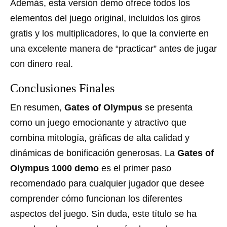
Además, esta versión demo ofrece todos los
elementos del juego original, incluidos los giros
gratis y los multiplicadores, lo que la convierte en
una excelente manera de “practicar” antes de jugar
con dinero real.
Conclusiones Finales
En resumen,
Gates of Olympus
se presenta
como un juego emocionante y atractivo que
combina mitología, gráficas de alta calidad y
dinámicas de bonificación generosas. La
Gates of
Olympus 1000 demo
es el primer paso
recomendado para cualquier jugador que desee
comprender cómo funcionan los diferentes
aspectos del juego. Sin duda, este título se ha