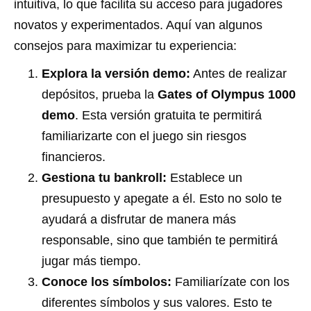
intuitiva, lo que facilita su acceso para jugadores
novatos y experimentados. Aquí van algunos
consejos para maximizar tu experiencia:
Explora la versión demo:
Antes de realizar
depósitos, prueba la
Gates of Olympus 1000
demo
. Esta versión gratuita te permitirá
familiarizarte con el juego sin riesgos
financieros.
Gestiona tu bankroll:
Establece un
presupuesto y apegate a él. Esto no solo te
ayudará a disfrutar de manera más
responsable, sino que también te permitirá
jugar más tiempo.
Conoce los símbolos:
Familiarízate con los
diferentes símbolos y sus valores. Esto te