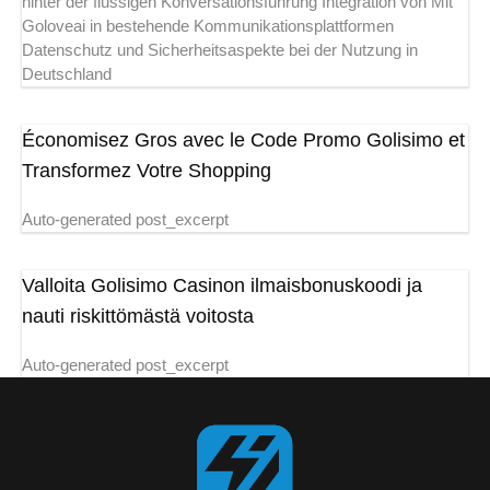
hinter der flüssigen Konversationsführung Integration von Mit
Goloveai in bestehende Kommunikationsplattformen
Datenschutz und Sicherheitsaspekte bei der Nutzung in
Deutschland
Économisez Gros avec le Code Promo Golisimo et
Transformez Votre Shopping
Auto-generated post_excerpt
Valloita Golisimo Casinon ilmaisbonuskoodi ja
nauti riskittömästä voitosta
Auto-generated post_excerpt