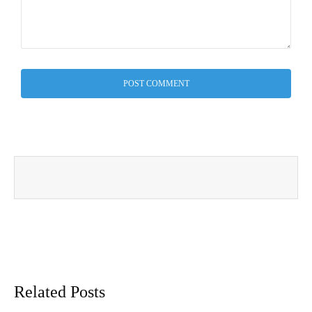
Related Posts