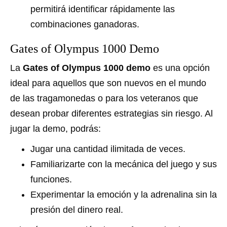
permitirá identificar rápidamente las
combinaciones ganadoras.
Gates of Olympus 1000 Demo
La
Gates of Olympus 1000 demo
es una opción
ideal para aquellos que son nuevos en el mundo
de las tragamonedas o para los veteranos que
desean probar diferentes estrategias sin riesgo. Al
jugar la demo, podrás:
Jugar una cantidad ilimitada de veces.
Familiarizarte con la mecánica del juego y sus
funciones.
Experimentar la emoción y la adrenalina sin la
presión del dinero real.