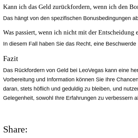
Kann ich das Geld zurückfordern, wenn ich den Bo
Das hängt von den spezifischen Bonusbedingungen a
Was passiert, wenn ich nicht mit der Entscheidung 
In diesem Fall haben Sie das Recht, eine Beschwerde 
Fazit
Das Rückfordern von Geld bei LeoVegas kann eine hera
Vorbereitung und Information können Sie Ihre Chancen
daran, stets höflich und geduldig zu bleiben, und nut
Gelegenheit, sowohl Ihre Erfahrungen zu verbessern a
Share: