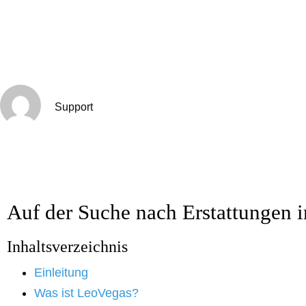
Support
Auf der Suche nach Erstattungen
Inhaltsverzeichnis
Einleitung
Was ist LeoVegas?