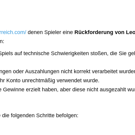
rreich.com/
denen Spieler eine
Rückforderung von Le
n:
piels auf technische Schwierigkeiten stoßen, die Sie ge
gen oder Auszahlungen nicht korrekt verarbeitet wurde
hr Konto unrechtmäßig verwendet wurde.
Gewinne erzielt haben, aber diese nicht ausgezahlt wu
 die folgenden Schritte befolgen: