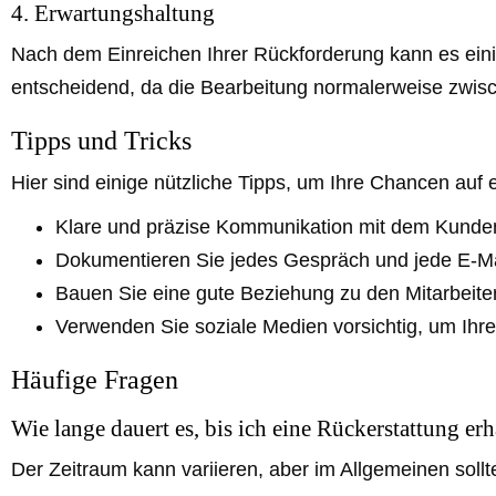
4. Erwartungshaltung
Nach dem Einreichen Ihrer Rückforderung kann es einige
entscheidend, da die Bearbeitung normalerweise zwi
Tipps und Tricks
Hier sind einige nützliche Tipps, um Ihre Chancen auf
Klare und präzise Kommunikation mit dem Kunden
Dokumentieren Sie jedes Gespräch und jede E-Ma
Bauen Sie eine gute Beziehung zu den Mitarbeite
Verwenden Sie soziale Medien vorsichtig, um Ihre
Häufige Fragen
Wie lange dauert es, bis ich eine Rückerstattung erh
Der Zeitraum kann variieren, aber im Allgemeinen sollt