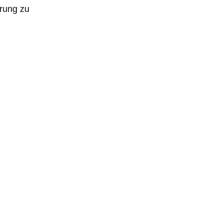
erung zu