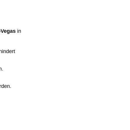
oVegas
in
hindert
n.
rden.