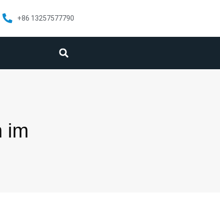
+86 13257577790
n im