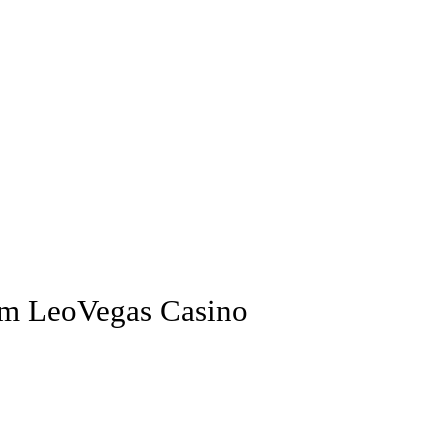
 im LeoVegas Casino