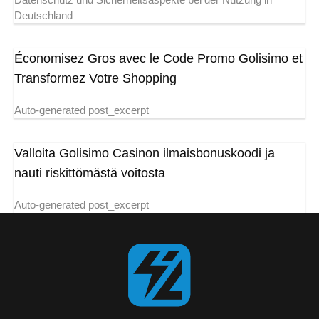
Deutschland
Économisez Gros avec le Code Promo Golisimo et
Transformez Votre Shopping
Auto-generated post_excerpt
Valloita Golisimo Casinon ilmaisbonuskoodi ja
nauti riskittömästä voitosta
Auto-generated post_excerpt