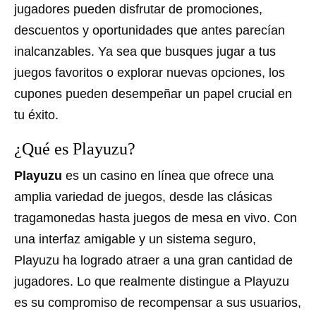
jugadores pueden disfrutar de promociones,
descuentos y oportunidades que antes parecían
inalcanzables. Ya sea que busques jugar a tus
juegos favoritos o explorar nuevas opciones, los
cupones pueden desempeñar un papel crucial en
tu éxito.
¿Qué es Playuzu?
Playuzu
es un casino en línea que ofrece una
amplia variedad de juegos, desde las clásicas
tragamonedas hasta juegos de mesa en vivo. Con
una interfaz amigable y un sistema seguro,
Playuzu ha logrado atraer a una gran cantidad de
jugadores. Lo que realmente distingue a Playuzu
es su compromiso de recompensar a sus usuarios,