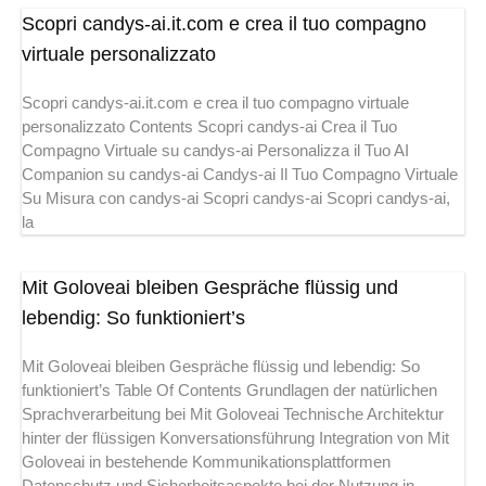
Scopri candys-ai.it.com e crea il tuo compagno
virtuale personalizzato
Scopri candys-ai.it.com e crea il tuo compagno virtuale
personalizzato Contents Scopri candys-ai Crea il Tuo
Compagno Virtuale su candys-ai Personalizza il Tuo AI
Companion su candys-ai Candys-ai Il Tuo Compagno Virtuale
Su Misura con candys-ai Scopri candys-ai Scopri candys-ai,
la
Mit Goloveai bleiben Gespräche flüssig und
lebendig: So funktioniert’s
Mit Goloveai bleiben Gespräche flüssig und lebendig: So
funktioniert’s Table Of Contents Grundlagen der natürlichen
Sprachverarbeitung bei Mit Goloveai Technische Architektur
hinter der flüssigen Konversationsführung Integration von Mit
Goloveai in bestehende Kommunikationsplattformen
Datenschutz und Sicherheitsaspekte bei der Nutzung in