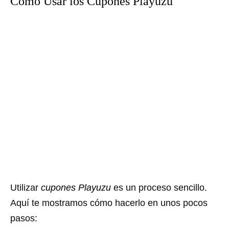
Cómo Usar los Cupones Playuzu
Utilizar
cupones Playuzu
es un proceso sencillo.
Aquí te mostramos cómo hacerlo en unos pocos
pasos: