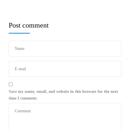
Post comment
Save my name, email, and website in this browser for the next
time I comment.