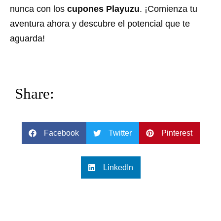
nunca con los
cupones Playuzu
. ¡Comienza tu
aventura ahora y descubre el potencial que te
aguarda!
Share:
Facebook
Twitter
Pinterest
LinkedIn