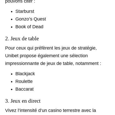
pouvons citer :
Starburst
Gonzo’s Quest
Book of Dead
2. Jeux de table
Pour ceux qui préfèrent les jeux de stratégie,
Unibet propose également une sélection
impressionnante de jeux de table, notamment :
Blackjack
Roulette
Baccarat
3. Jeux en direct
Vivez l’intensité d’un casino terrestre avec la