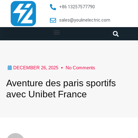
+86 13257577790
sales@youlinelectric.com
DECEMBER 26, 2025
No Comments
Aventure des paris sportifs
avec Unibet France