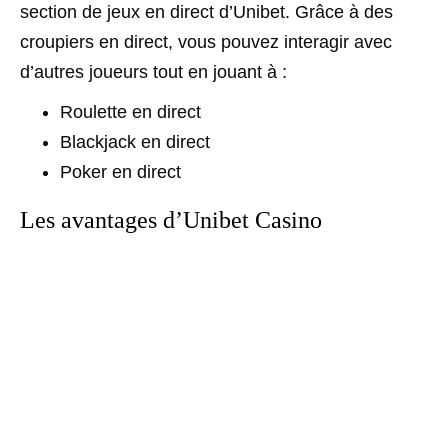
section de jeux en direct d’Unibet. Grâce à des
croupiers en direct, vous pouvez interagir avec
d’autres joueurs tout en jouant à :
Roulette en direct
Blackjack en direct
Poker en direct
Les avantages d’Unibet Casino