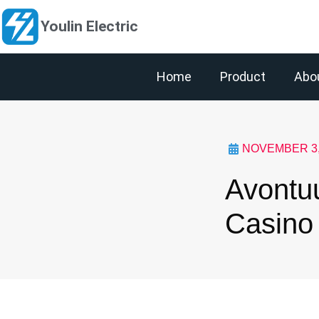
Youlin Electric
Home
Product
Abo
NOVEMBER 3,
Avontuu
Casino