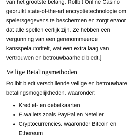
van het grootste belang. Rollbit Online Casino
gebruikt state-of-the-art encryptietechnologie om
spelersgegevens te beschermen en zorgt ervoor
dat alle spellen eerlijk zijn. Ze hebben een
vergunning van een gerenommeerde
kansspelautoriteit, wat een extra laag van
vertrouwen en betrouwbaarheid biedt.]
Veilige Betalingsmethoden
Rollbit biedt verschillende veilige en betrouwbare
betalingsmogelijkheden, waaronder:
Krediet- en debetkaarten
E-wallets zoals PayPal en Neteller
Cryptocurrencies, waaronder Bitcoin en
Ethereum