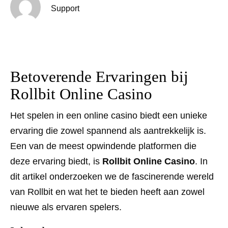
Support
Betoverende Ervaringen bij
Rollbit Online Casino
Het spelen in een online casino biedt een unieke
ervaring die zowel spannend als aantrekkelijk is.
Een van de meest opwindende platformen die
deze ervaring biedt, is
Rollbit Online Casino
. In
dit artikel onderzoeken we de fascinerende wereld
van Rollbit en wat het te bieden heeft aan zowel
nieuwe als ervaren spelers.