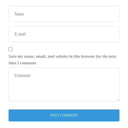
Save my name, email, and website in this browser for the next
time I comment.