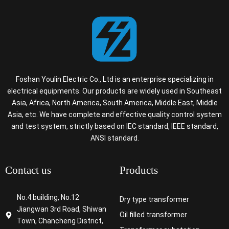
Foshan Youlin Electric Co., Ltd is an enterprise specializing in
electrical equipments. Our products are widely used in Southeast
Asia, Africa, North America, South America, Middle East, Middle
Asia, etc. We have complete and effective quality control system
and test system, strictly based on IEC standard, IEEE standard,
ANSI standard.
Contact us
Products
No.4 building, No.12
Dry type transformer
Jiangwan 3rd Road, Shiwan
Oil filled transformer
Town, Chancheng District,