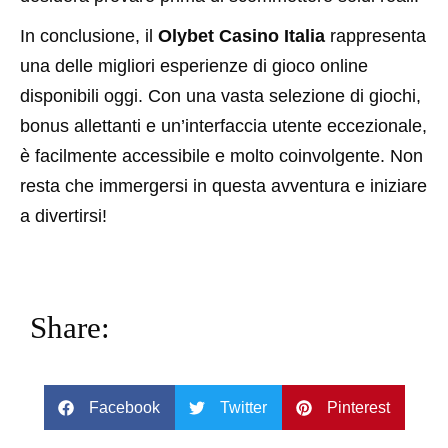
In conclusione, il
Olybet Casino Italia
rappresenta
una delle migliori esperienze di gioco online
disponibili oggi. Con una vasta selezione di giochi,
bonus allettanti e un’interfaccia utente eccezionale,
è facilmente accessibile e molto coinvolgente. Non
resta che immergersi in questa avventura e iniziare
a divertirsi!
Share:
Facebook
Twitter
Pinterest