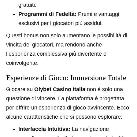
gratuiti.
Programmi di Fedeltà:
Premi e vantaggi
esclusivi per i giocatori più assidui.
Questi bonus non solo aumentano le possibilità di
vincita dei giocatori, ma rendono anche
l’esperienza complessiva più divertente e
coinvolgente.
Esperienze di Gioco: Immersione Totale
Giocare su
Olybet Casino Italia
non è solo una
questione di vincere. La piattaforma è progettata
per offrire un’esperienza di gioco avvincente. Ecco
alcune caratteristiche che si possono esplorare:
Interfaccia Intuitiva:
La navigazione