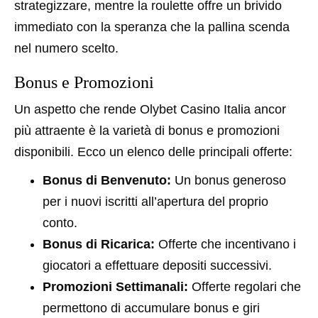
strategizzare, mentre la roulette offre un brivido
immediato con la speranza che la pallina scenda
nel numero scelto.
Bonus e Promozioni
Un aspetto che rende Olybet Casino Italia ancor
più attraente è la varietà di bonus e promozioni
disponibili. Ecco un elenco delle principali offerte:
Bonus di Benvenuto:
Un bonus generoso
per i nuovi iscritti all’apertura del proprio
conto.
Bonus di Ricarica:
Offerte che incentivano i
giocatori a effettuare depositi successivi.
Promozioni Settimanali:
Offerte regolari che
permettono di accumulare bonus e giri