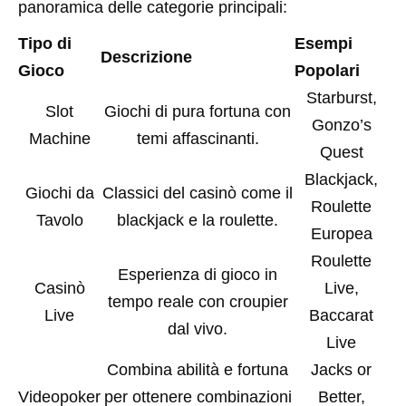
panoramica delle categorie principali:
Tipo di
Esempi
Descrizione
Gioco
Popolari
Starburst,
Slot
Giochi di pura fortuna con
Gonzo’s
Machine
temi affascinanti.
Quest
Blackjack,
Giochi da
Classici del casinò come il
Roulette
Tavolo
blackjack e la roulette.
Europea
Roulette
Esperienza di gioco in
Casinò
Live,
tempo reale con croupier
Live
Baccarat
dal vivo.
Live
Combina abilità e fortuna
Jacks or
Videopoker
per ottenere combinazioni
Better,