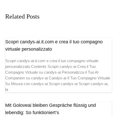
Related Posts
Scopri candys-ai.it.com e crea il tuo compagno
virtuale personalizzato
Scopri candys-ai.it.com e crea il tuo compagno virtuale
personalizzato Contents Scopri candys-ai Crea il Tuo
Compagno Virtuale su candys-ai Personalizza il Tuo AI
Companion su candys-ai Candys-ai Il Tuo Compagno Virtuale
Su Misura con candys-ai Scopri candys-ai Scopri candys-ai,
la
Mit Goloveai bleiben Gespräche flüssig und
lebendig: So funktioniert’s