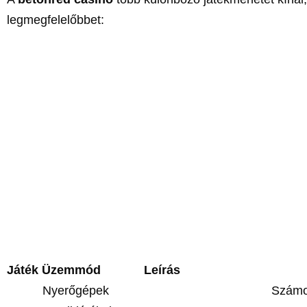
legmegfelelőbbet:
Játék Üzemmód
Leírás
Nyerőgépek
Számos