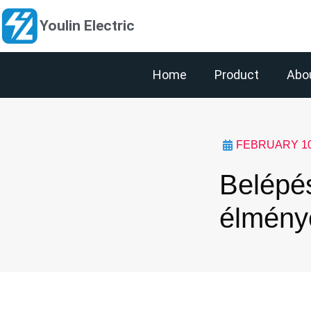
Youlin Electric
Home
Product
Abo
FEBRUARY 10
Belépés
élmény