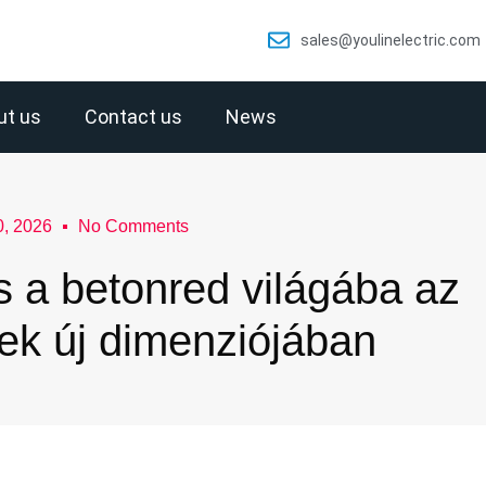
sales@youlinelectric.com
ut us
Contact us
News
, 2026
No Comments
 a betonred világába az
ek új dimenziójában