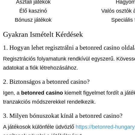
Asztali játékok
Hagyomán
Élő kaszinó
Valós osztók 
Bónusz játékok
Speciális 
Gyakran Ismételt Kérdések
1. Hogyan lehet regisztrálni a betonred casino olda
Regisztrációs folyamatunk rendkívül egyszerű. Kövess
adatokat a fiók létrehozásához.
2. Biztonságos a betonred casino?
Igen, a
betonred casino
kiemelt figyelmet fordít a já
tranzakciós módszerekkel rendelkezik.
3. Milyen bónuszokat kínál a betonred casino?
A játékosok különféle üdvözlő
https://betonred-hungar