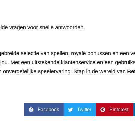
.
elde vragen voor snelle antwoorden.
gebreide selectie van spellen, royale bonussen en een ve
jou. Met een uitstekende klantenservice en een gebruiks
n onvergetelijke speelervaring. Stap in de wereld van
Be
Facebook
Twitter
Pinterest