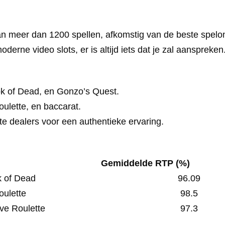
n meer dan 1200 spellen, afkomstig van de beste spelo
derne video slots, er is altijd iets dat je zal aanspreken
ook of Dead, en Gonzo’s Quest.
oulette, en baccarat.
e dealers voor een authentieke ervaring.
Gemiddelde RTP (%)
k of Dead
96.09
oulette
98.5
ive Roulette
97.3