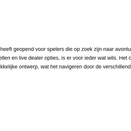
n heeft geopend voor spelers die op zoek zijn naar avont
en en live dealer opties, is er voor ieder wat wils. Het 
ekkelijke ontwerp, wat het navigeren door de verschillend