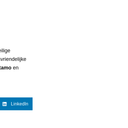
ilige
vriendelijke
tamo
en
LinkedIn