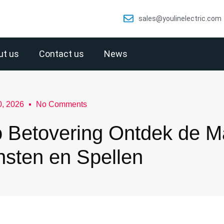
sales@youlinelectric.com
ut us
Contact us
News
, 2026
No Comments
 Betovering Ontdek de M
nsten en Spellen