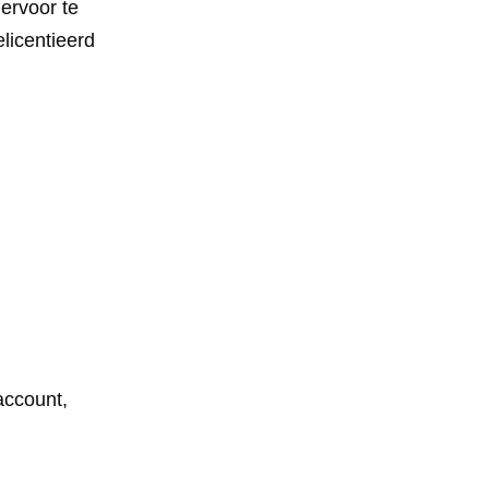
ervoor te
elicentieerd
account,