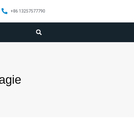
+86 13257577790
agie