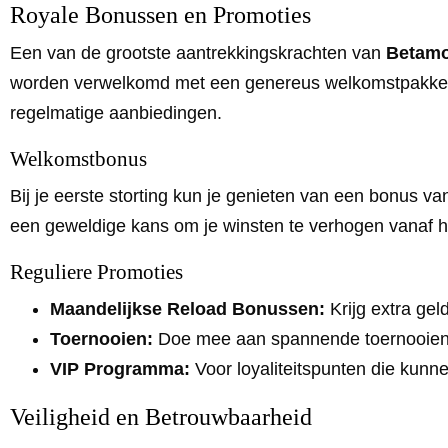
Royale Bonussen en Promoties
Een van de grootste aantrekkingskrachten van
Betam
worden verwelkomd met een genereus welkomstpakket, t
regelmatige aanbiedingen.
Welkomstbonus
Bij je eerste storting kun je genieten van een bonus va
een geweldige kans om je winsten te verhogen vanaf h
Reguliere Promoties
Maandelijkse Reload Bonussen:
Krijg extra gel
Toernooien:
Doe mee aan spannende toernooien 
VIP Programma:
Voor loyaliteitspunten die kun
Veiligheid en Betrouwbaarheid