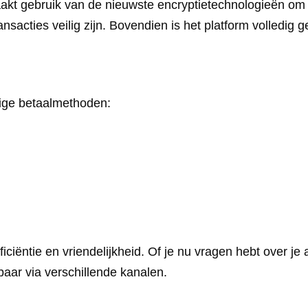
akt gebruik van de nieuwste encryptietechnologieën om 
sacties veilig zijn. Bovendien is het platform volledig g
lige betaalmethoden:
iciëntie en vriendelijkheid. Of je nu vragen hebt over je 
baar via verschillende kanalen.