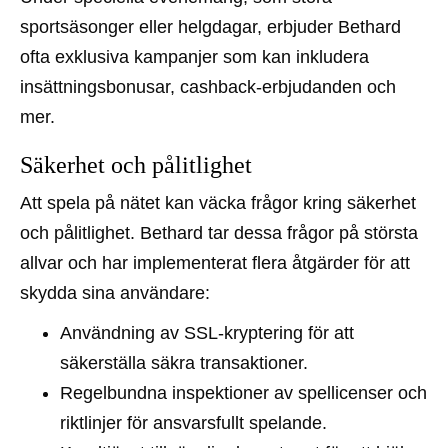
sportsäsonger eller helgdagar, erbjuder Bethard
ofta exklusiva kampanjer som kan inkludera
insättningsbonusar, cashback-erbjudanden och
mer.
Säkerhet och pålitlighet
Att spela på nätet kan väcka frågor kring säkerhet
och pålitlighet. Bethard tar dessa frågor på största
allvar och har implementerat flera åtgärder för att
skydda sina användare:
Användning av SSL-kryptering för att
säkerställa säkra transaktioner.
Regelbundna inspektioner av spellicenser och
riktlinjer för ansvarsfullt spelande.