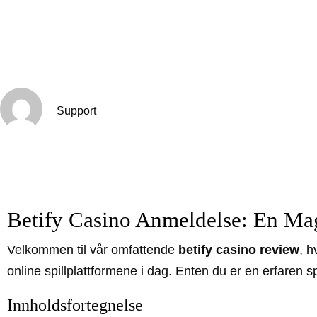
Support
Betify Casino Anmeldelse: En Mag
Velkommen til vår omfattende
betify casino review
, 
online spillplattformene i dag. Enten du er en erfaren spi
Innholdsfortegnelse