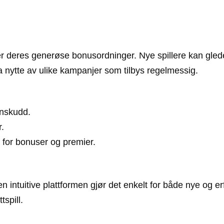
er deres generøse bonusordninger. Nye spillere kan gled
 nytte av ulike kampanjer som tilbys regelmessig.
nnskudd.
.
for bonuser og premier.
 intuitive plattformen gjør det enkelt for både nye og erf
spill.