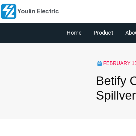
Youlin Electric
Home
Product
Abo
FEBRUARY 13
Betify
Spillve