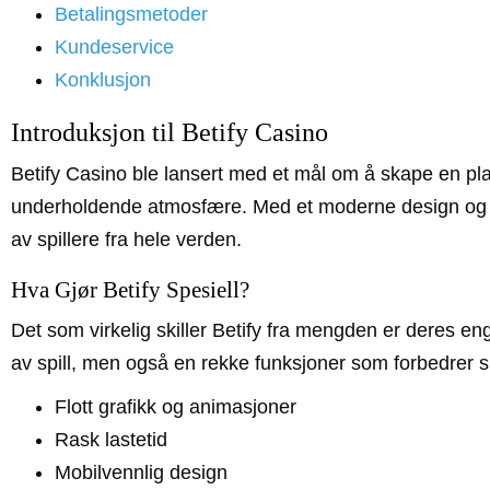
Betalingsmetoder
Kundeservice
Konklusjon
Introduksjon til Betify Casino
Betify Casino ble lansert med et mål om å skape en plattf
underholdende atmosfære. Med et moderne design og bru
av spillere fra hele verden.
Hva Gjør Betify Spesiell?
Det som virkelig skiller Betify fra mengden er deres en
av spill, men også en rekke funksjoner som forbedrer s
Flott grafikk og animasjoner
Rask lastetid
Mobilvennlig design