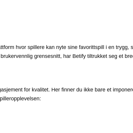
orm hvor spillere kan nyte sine favorittspill i en trygg, 
kervennlig grensesnitt, har Betify tiltrukket seg et br
gasjement for kvalitet. Her finner du ikke bare et impone
pilleropplevelsen: