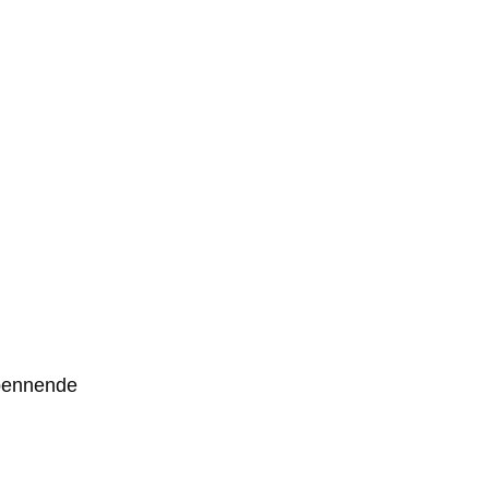
spennende