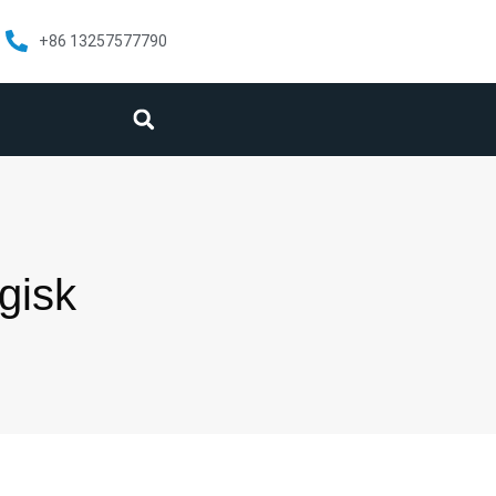
+86 13257577790
gisk