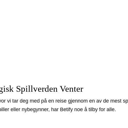
isk Spillverden Venter
hvor vi tar deg med på en reise gjennom en av de mest 
ller eller nybegynner, har Betify noe å tilby for alle.