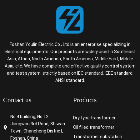
Foshan Youlin Electric Co., Ltd is an enterprise specializing in
electrical equipments. Our products are widely used in Southeast
Asia, Africa, North America, South America, Middle East, Middle
Asia, etc. We have complete and effective quality control system
and test system, strictly based on IEC standard, IEEE standard,
ANSI standard.
Contact us
Products
No.4 building, No.12
Dry type transformer
Jiangwan 3rd Road, Shiwan
Oil filled transformer
Town, Chancheng District,
Transformer substation
Foshan, China