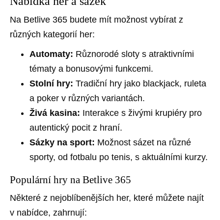
Nabídka her a sázek
Na Betlive 365 budete mít možnost vybírat z
různých kategorií her:
Automaty:
Různorodé sloty s atraktivními
tématy a bonusovými funkcemi.
Stolní hry:
Tradiční hry jako blackjack, ruleta
a poker v různých variantách.
Živá kasina:
Interakce s živými krupiéry pro
autentický pocit z hraní.
Sázky na sport:
Možnost sázet na různé
sporty, od fotbalu po tenis, s aktuálními kurzy.
Populární hry na Betlive 365
Některé z nejoblíbenějších her, které můžete najít
v nabídce, zahrnují: