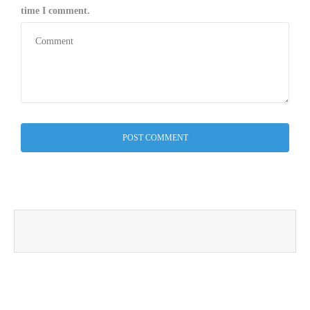
time I comment.