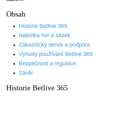
Obsah
Historie Betlive 365
Nabídka her a sázek
Zákaznický servis a podpora
Výhody používání Betlive 365
Bezpečnost a regulace
Závěr
Historie Betlive 365