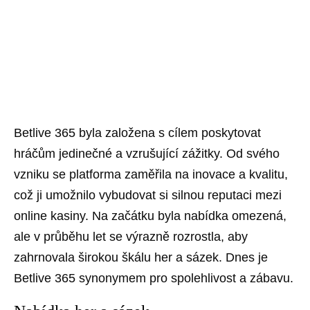
Betlive 365 byla založena s cílem poskytovat
hráčům jedinečné a vzrušující zážitky. Od svého
vzniku se platforma zaměřila na inovace a kvalitu,
což ji umožnilo vybudovat si silnou reputaci mezi
online kasiny. Na začátku byla nabídka omezená,
ale v průběhu let se výrazně rozrostla, aby
zahrnovala širokou škálu her a sázek. Dnes je
Betlive 365 synonymem pro spolehlivost a zábavu.