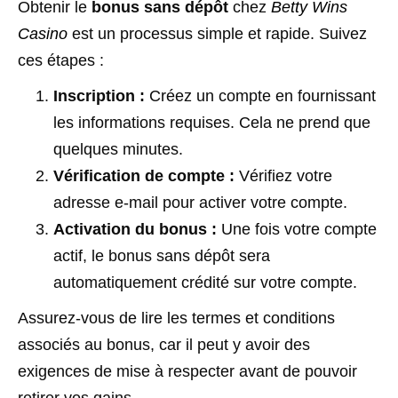
Obtenir le
bonus sans dépôt
chez
Betty Wins
Casino
est un processus simple et rapide. Suivez
ces étapes :
Inscription :
Créez un compte en fournissant
les informations requises. Cela ne prend que
quelques minutes.
Vérification de compte :
Vérifiez votre
adresse e-mail pour activer votre compte.
Activation du bonus :
Une fois votre compte
actif, le bonus sans dépôt sera
automatiquement crédité sur votre compte.
Assurez-vous de lire les termes et conditions
associés au bonus, car il peut y avoir des
exigences de mise à respecter avant de pouvoir