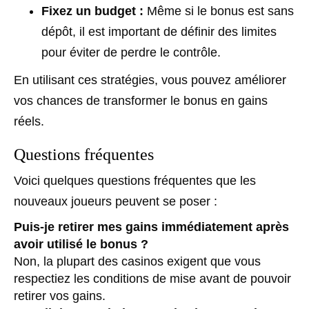
Fixez un budget :
Même si le bonus est sans
dépôt, il est important de définir des limites
pour éviter de perdre le contrôle.
En utilisant ces stratégies, vous pouvez améliorer
vos chances de transformer le bonus en gains
réels.
Questions fréquentes
Voici quelques questions fréquentes que les
nouveaux joueurs peuvent se poser :
Puis-je retirer mes gains immédiatement après
avoir utilisé le bonus ?
Non, la plupart des casinos exigent que vous
respectiez les conditions de mise avant de pouvoir
retirer vos gains.