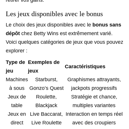
retirer vos gains.
Les jeux disponibles avec le bonus
Le choix des jeux disponibles avec le
bonus sans
dépôt
chez Betty Wins est extrêmement varié.
Voici quelques catégories de jeux que vous pouvez
explorer :
Type de
Exemples de
Caractéristiques
jeu
jeux
Machines
Starburst,
Graphismes attrayants,
à sous
Gonzo’s Quest
jackpots progressifs
Jeux de
Roulette,
Stratégie et chance,
table
Blackjack
multiples variantes
Jeux en
Live Baccarat,
Interaction en temps réel
direct
Live Roulette
avec des croupiers