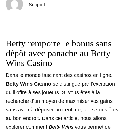
Support
Betty remporte le bonus sans
dépôt avec panache au Betty
Wins Casino
Dans le monde fascinant des casinos en ligne,
Betty Wins Casino
se distingue par l’excitation
qu’il offre à ses joueurs. Si vous êtes à la
recherche d’un moyen de maximiser vos gains
sans avoir à déposer un centime, alors vous êtes
au bon endroit. Dans cet article, nous allons
explorer comment
Betty Wins
vous permet de