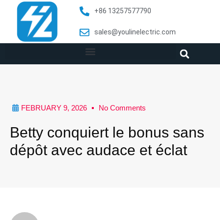
+86 13257577790
sales@youlinelectric.com
FEBRUARY 9, 2026
No Comments
Betty conquiert le bonus sans
dépôt avec audace et éclat