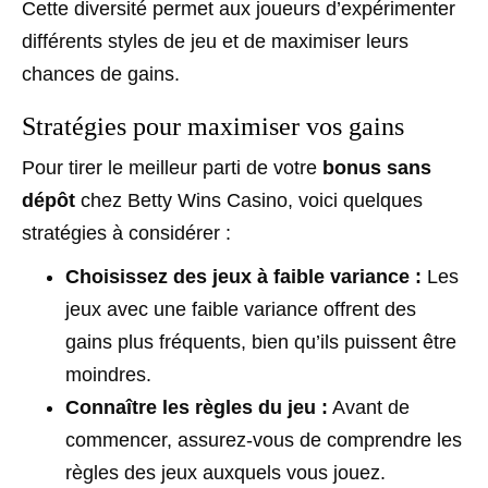
Cette diversité permet aux joueurs d’expérimenter
différents styles de jeu et de maximiser leurs
chances de gains.
Stratégies pour maximiser vos gains
Pour tirer le meilleur parti de votre
bonus sans
dépôt
chez Betty Wins Casino, voici quelques
stratégies à considérer :
Choisissez des jeux à faible variance :
Les
jeux avec une faible variance offrent des
gains plus fréquents, bien qu’ils puissent être
moindres.
Connaître les règles du jeu :
Avant de
commencer, assurez-vous de comprendre les
règles des jeux auxquels vous jouez.