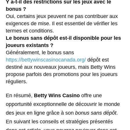
Y a-t-il des restrictions sur les jeux avec le
bonus ?
Oui, certains jeux peuvent ne pas contribuer aux
exigences de mise. Il est essentiel de vérifier les
termes et conditions.
Le bonus sans dépôt est-il disponible pour les
joueurs existants ?
Généralement, le bonus sans
https://bettywinscasinocanada.org/
dépôt est
destiné aux nouveaux joueurs, mais Betty Wins
propose parfois des promotions pour les joueurs
réguliers.
En résumé,
Betty Wins Casino
offre une
opportunité exceptionnelle de découvrir le monde
des jeux en ligne grâce à son
bonus sans dépôt
.
En suivant les conseils et stratégies présentés