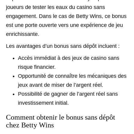
joueurs de tester les eaux du casino sans
engagement. Dans le cas de Betty Wins, ce bonus
est une porte ouverte vers une expérience de jeu
enrichissante.
Les avantages d’un bonus sans dépôt incluent :
Accès immédiat à des jeux de casino sans
risque financier.
Opportunité de connaître les mécaniques des
jeux avant de miser de l’argent réel.
Possibilité de gagner de l’argent réel sans
investissement initial.
Comment obtenir le bonus sans dépôt
chez Betty Wins