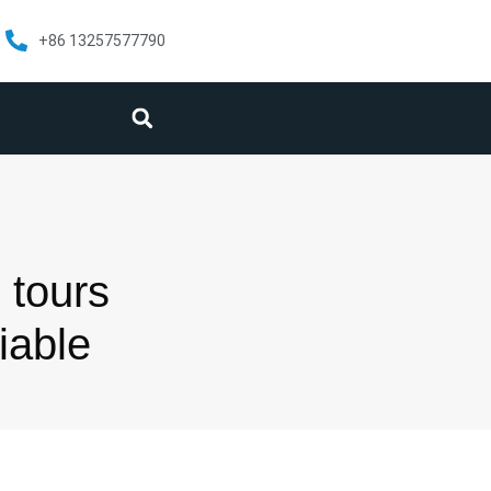
+86 13257577790
 tours
iable