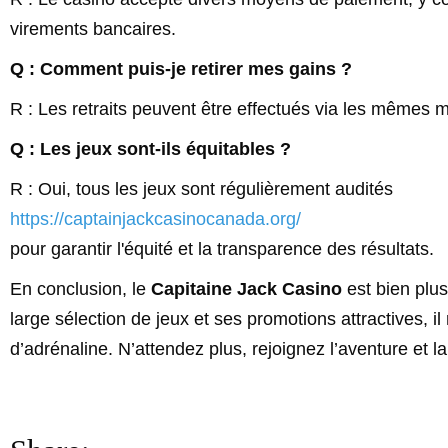
virements bancaires.
Q : Comment puis-je retirer mes gains ?
R : Les retraits peuvent être effectués via les mêmes
Q : Les jeux sont-ils équitables ?
R : Oui, tous les jeux sont régulièrement audités
https://captainjackcasinocanada.org/
pour garantir l'équité et la transparence des résultats.
En conclusion, le
Capitaine Jack Casino
est bien plus
large sélection de jeux et ses promotions attractives, i
d’adrénaline. N’attendez plus, rejoignez l’aventure et 