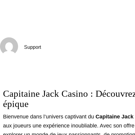
Support
Capitaine Jack Casino : Découvrez
épique
Bienvenue dans l’univers captivant du
Capitaine Jack
aux joueurs une expérience inoubliable. Avec son off
explorer un monde de jeux passionnants, de promotions 