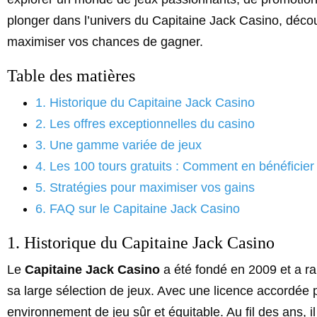
plonger dans l’univers du Capitaine Jack Casino, décou
maximiser vos chances de gagner.
Table des matières
1. Historique du Capitaine Jack Casino
2. Les offres exceptionnelles du casino
3. Une gamme variée de jeux
4. Les 100 tours gratuits : Comment en bénéficier
5. Stratégies pour maximiser vos gains
6. FAQ sur le Capitaine Jack Casino
1. Historique du Capitaine Jack Casino
Le
Capitaine Jack Casino
a été fondé en 2009 et a ra
sa large sélection de jeux. Avec une licence accordée p
environnement de jeu sûr et équitable. Au fil des ans, 