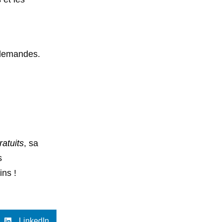
 demandes.
ratuits
, sa
s
ins !
LinkedIn