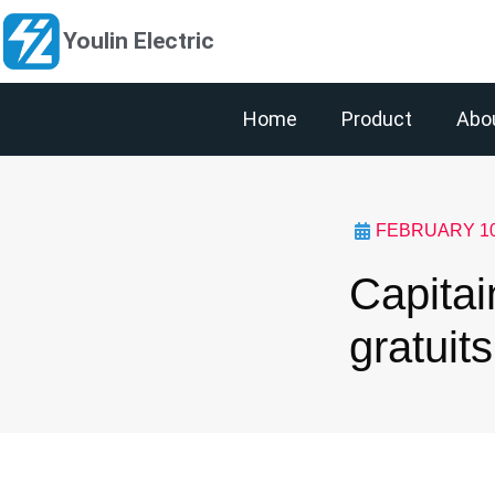
Youlin Electric
Home
Product
Abo
FEBRUARY 10
Capitai
gratuit