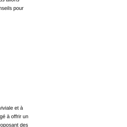
nseils pour
iviale et à
é à offrir un
proposant des