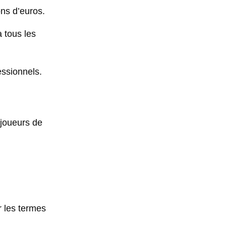
ons d’euros.
 tous les
ssionnels.
 joueurs de
r les termes