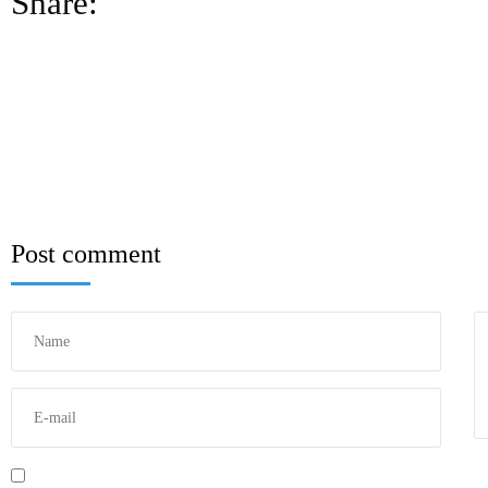
Share:
Post comment