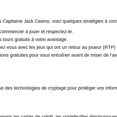
au Capitaine Jack Casino, voici quelques stratégies à cons
commencer à jouer et respectez-le.
s tours gratuits à votre avantage.
sez-vous avec les jeux qui ont un retour au joueur (RTP) 
ns gratuites pour vous entraîner avant de miser de l’arg
lise des technologies de cryptage pour protéger vos infor
ris les cartes de crédit, les portefeuilles électroniques